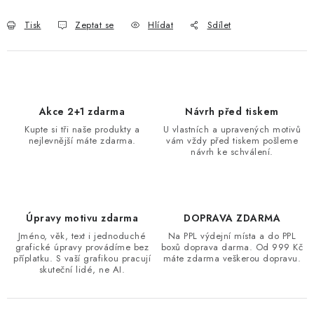
Tisk
Zeptat se
Hlídat
Sdílet
Akce 2+1 zdarma
Návrh před tiskem
Kupte si tři naše produkty a
U vlastních a upravených motivů
nejlevnější máte zdarma.
vám vždy před tiskem pošleme
návrh ke schválení.
Úpravy motivu zdarma
DOPRAVA ZDARMA
Jméno, věk, text i jednoduché
Na PPL výdejní místa a do PPL
grafické úpravy provádíme bez
boxů doprava darma. Od 999 Kč
příplatku. S vaší grafikou pracují
máte zdarma veškerou dopravu.
skuteční lidé, ne AI.