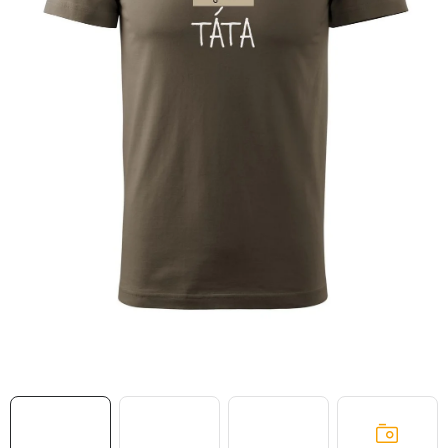
MIKINY
OKAMŽITĚ K ODBĚRU
B2B
MÁM SRDCE POMÁHÁM
VÁNOCE
PROVIZNÍ SYSTÉM
O nás
Časté otázky
Doprava a platba
Obchodní podmínky
Zásady zpracování ochrany osobních údajů
Napište nám
Kontakty