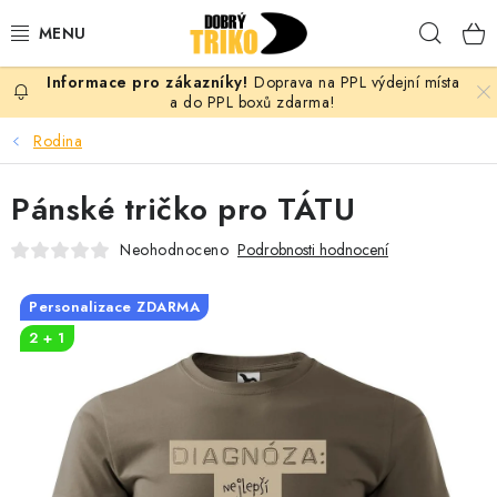
Přejít
Hleda
na
obsah
Doprava na PPL výdejní místa
PRO ŽENY
a do PPL boxů zdarma!
Rodina
PRO MUŽE
Pánské tričko pro TÁTU
PRO DĚTI
Neohodnoceno
Podrobnosti hodnocení
DOPLŇKY
Personalizace ZDARMA
PRO PÁRY
2 + 1
VLASTNÍ MOTIV
TRIČKA