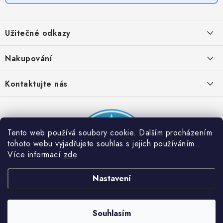
Z
á
Užitečné odkazy
p
a
Obchodní podmínky
Nakupování
t
Zásady zpracování ochrany osobních údajů
í
Časté otázky
Kontaktujte nás
Provizní systém
Doprava a platba
Napište nám
Partner stránek: Super plecháček
Podmínky akce 2 + 1 zdarma
Kontakty
Tento web používá soubory cookie. Dalším procházením
tohoto webu vyjadřujete souhlas s jejich používáním..
Více informací
zde
.
Nastavení
Souhlasím
Copyright 2026
Dobrý triko
. Všechna práva vyhrazena.