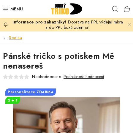
Přejít
Hleda
na
obsah
Doprava na PPL výdejní místa
PRO ŽENY
a do PPL boxů zdarma!
Rodina
PRO MUŽE
Pánské tričko s potiskem Mě
PRO DĚTI
nenasereš
DOPLŇKY
Neohodnoceno
Podrobnosti hodnocení
PRO PÁRY
Personalizace ZDARMA
2 + 1
VLASTNÍ MOTIV
TRIČKA