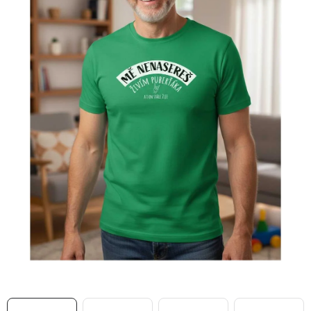
MIKINY
OKAMŽITĚ K ODBĚRU
B2B
MÁM SRDCE POMÁHÁM
VÁNOCE
PROVIZNÍ SYSTÉM
O nás
Časté otázky
Doprava a platba
Obchodní podmínky
Zásady zpracování ochrany osobních údajů
Napište nám
Kontakty