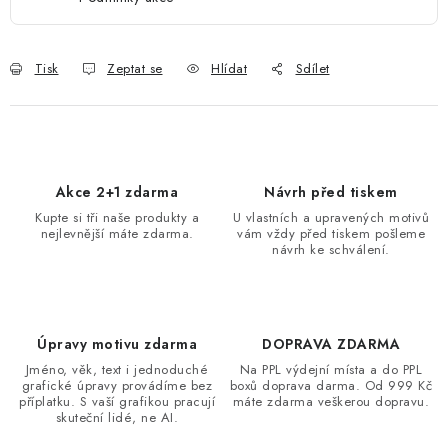
Tisk
Zeptat se
Hlídat
Sdílet
Akce 2+1 zdarma
Návrh před tiskem
Kupte si tři naše produkty a
U vlastních a upravených motivů
nejlevnější máte zdarma.
vám vždy před tiskem pošleme
návrh ke schválení.
Úpravy motivu zdarma
DOPRAVA ZDARMA
Jméno, věk, text i jednoduché
Na PPL výdejní místa a do PPL
grafické úpravy provádíme bez
boxů doprava darma. Od 999 Kč
příplatku. S vaší grafikou pracují
máte zdarma veškerou dopravu.
skuteční lidé, ne AI.