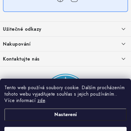
Z
á
Užitečné odkazy
p
a
Obchodní podmínky
Nakupování
t
Zásady zpracování ochrany osobních údajů
í
Časté otázky
Kontaktujte nás
Provizní systém
Doprava a platba
Napište nám
Partner stránek: Super plecháček
Podmínky akce 2 + 1 zdarma
Kontakty
Tento web používá soubory cookie. Dalším procházením
tohoto webu vyjadřujete souhlas s jejich používáním..
Více informací
zde
.
Nastavení