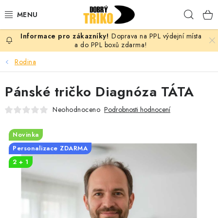
Přejít
Hleda
na
obsah
Doprava na PPL výdejní místa
PRO ŽENY
a do PPL boxů zdarma!
Rodina
PRO MUŽE
Pánské tričko Diagnóza TÁTA
PRO DĚTI
Neohodnoceno
Podrobnosti hodnocení
DOPLŇKY
Novinka
PRO PÁRY
Personalizace ZDARMA
2 + 1
VLASTNÍ MOTIV
TRIČKA