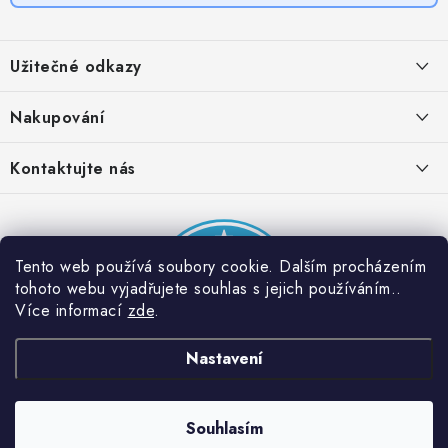
Z
á
Užitečné odkazy
p
a
Obchodní podmínky
Nakupování
t
Zásady zpracování ochrany osobních údajů
í
Časté otázky
Kontaktujte nás
Provizní systém
Doprava a platba
Napište nám
Partner stránek: Super plecháček
Podmínky akce 2 + 1 zdarma
Kontakty
Tento web používá soubory cookie. Dalším procházením
tohoto webu vyjadřujete souhlas s jejich používáním..
Více informací
zde
.
Nastavení
Souhlasím
Copyright 2026
Dobrý triko
. Všechna práva vyhrazena.