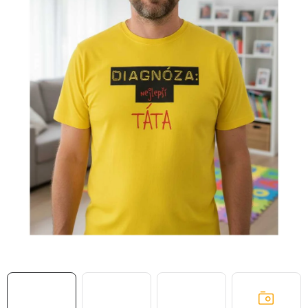
MIKINY
OKAMŽITĚ K ODBĚRU
B2B
MÁM SRDCE POMÁHÁM
VÁNOCE
PROVIZNÍ SYSTÉM
O nás
Časté otázky
Doprava a platba
Obchodní podmínky
Zásady zpracování ochrany osobních údajů
Napište nám
Kontakty