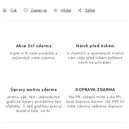
Tisk
Zeptat se
Hlídat
Sdílet
Akce 2+1 zdarma
Návrh před tiskem
Kupte si tři naše produkty a
U vlastních a upravených motivů
nejlevnější máte zdarma.
vám vždy před tiskem pošleme
návrh ke schválení.
Úpravy motivu zdarma
DOPRAVA ZDARMA
Jméno, věk, text i jednoduché
Na PPL výdejní místa a do PPL
grafické úpravy provádíme bez
boxů doprava darma. Od 999 Kč
příplatku. S vaší grafikou pracují
máte zdarma veškerou dopravu.
skuteční lidé, ne AI.