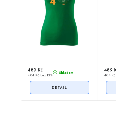
r
o
o
d
d
u
u
k
k
t
t
ů
ů
489 Kč
489 
Skladem
404 Kč bez DPH
404 Kč