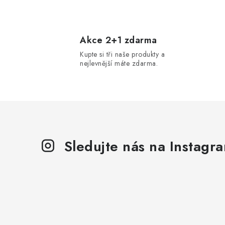
O
v
l
Akce 2+1 zdarma
Kupte si tři naše produkty a
á
nejlevnější máte zdarma.
d
a
c
í
p
Sledujte nás na Instagr
r
v
k
y