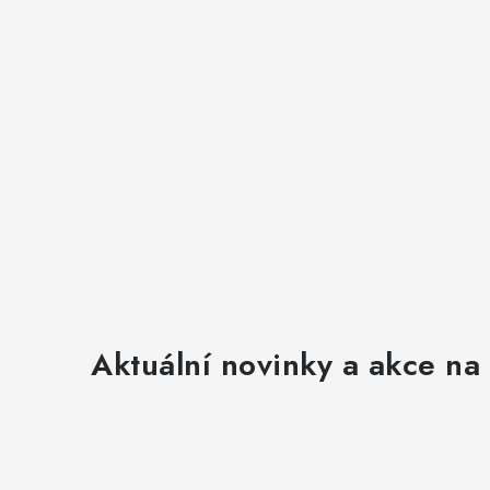
v
ý
p
i
s
u
Aktuální novinky a akce na 