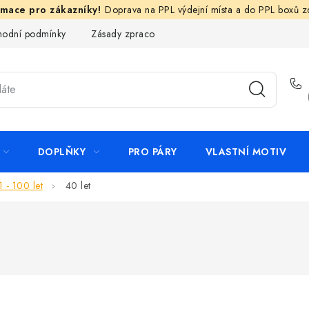
Doprava na PPL výdejní místa a do PPL boxů 
odní podmínky
Zásady zpracování ochrany osobních údajů
N
DOPLŇKY
PRO PÁRY
VLASTNÍ MOTIV
1 - 100 let
40 let