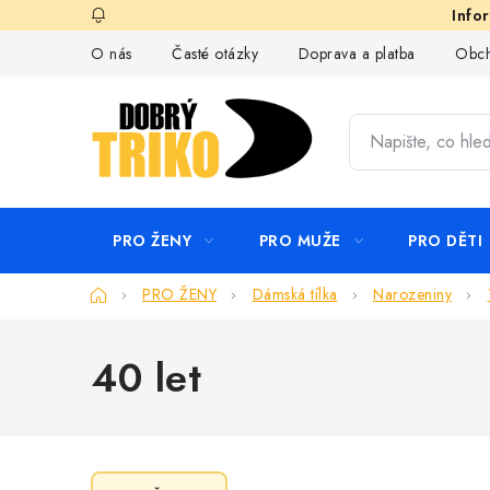
Přejít
na
O nás
Časté otázky
Doprava a platba
Obch
obsah
PRO ŽENY
PRO MUŽE
PRO DĚTI
Domů
PRO ŽENY
Dámská tílka
Narozeniny
40 let