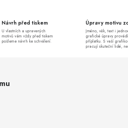
Návrh před tiskem
Úpravy motivu z
U vlastních a upravených
Jméno, věk, text i jedn
motivů vám vždy před tiskem
grafické úpravy provád
pošleme návrh ke schválení.
příplatku. S vaší grafik
pracují skuteční lidé, ne
amu