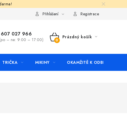
zdarma!
apište nám
Kontakty
Přihlášení
Registrace
607 027 966
Prázdný košík
(po – ne: 9:00 – 17:00)
NÁKUPNÍ
KOŠÍK
TRIČKA
MIKINY
OKAMŽITĚ K ODBĚRU
B