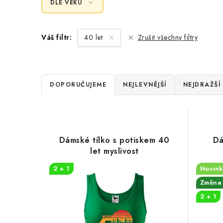
DLE VĚKU
Váš filtr:
40 let
Zrušit všechny filtry
Ř
DOPORUČUJEME
NEJLEVNĚJŠÍ
NEJDRAŽŠÍ
a
V
z
ý
e
Dámské tílko s potiskem 40
Dá
p
let myslivost
n
i
2 + 1
Novink
í
Změna 
s
p
2 + 1
p
r