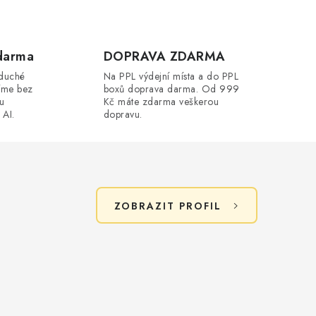
darma
DOPRAVA ZDARMA
oduché
Na PPL výdejní místa a do PPL
íme bez
boxů doprava darma. Od 999
ou
Kč máte zdarma veškerou
 AI.
dopravu.
ZOBRAZIT PROFIL