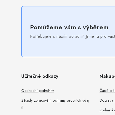
Pomůžeme vám s výběrem
Potřebujete s něčím poradit? Jsme tu pro vás
Z
á
Užitečné odkazy
Nakup
p
a
Obchodní podmínky
Časté otá
t
Zásady zpracování ochrany osobních údaj
Doprava a
ů
í
Podmínky