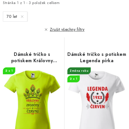
i
e
Stránka
1
z
1
-
3
položek celkem
s
n
70 let
p
í
r
p
Zrušit všechny filtry
o
r
d
o
u
d
Dámské tričko s
Dámské tričko s potiskem
k
u
potiskem Královny
Legenda pírka
t
k
koruna
2 + 1
Změna roku
ů
t
2 + 1
ů