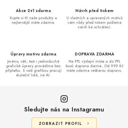
á
d
Akce 2+1 zdarma
Návrh před tiskem
a
Kupte si tři naše produkty a
U vlastních a upravených motivů
nejlevnější máte zdarma.
vám vždy před tiskem pošleme
c
návrh ke schválení.
í
p
r
v
Úpravy motivu zdarma
DOPRAVA ZDARMA
k
Jméno, věk, text i jednoduché
Na PPL výdejní místa a do PPL
grafické úpravy provádíme bez
boxů doprava darma. Od 999 Kč
y
příplatku. S vaší grafikou pracují
máte zdarma veškerou dopravu.
v
skuteční lidé, ne AI.
ý
p
i
s
Sledujte nás na Instagramu
u
ZOBRAZIT PROFIL