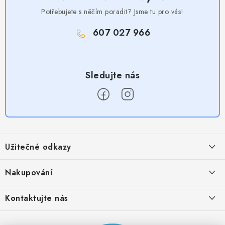
Potřebujete s něčím poradit? Jsme tu pro vás!
607 027 966
Z
á
Užitečné odkazy
p
a
Obchodní podmínky
Nakupování
t
Zásady zpracování ochrany osobních údajů
í
Časté otázky
Kontaktujte nás
Provizní systém
Doprava a platba
Napište nám
Partner stránek: Super plecháček