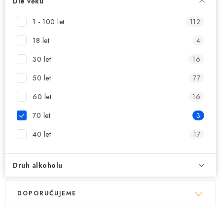
MIKINY
Dle věku
1 - 100 let
112
OKAMŽITĚ K ODBĚRU
18 let
4
B2B
30 let
16
MÁM SRDCE POMÁHÁM
50 let
77
60 let
16
VÁNOCE
70 let
3
PROVIZNÍ SYSTÉM
40 let
17
O nás
Časté otázky
Doprava a platba
Druh alkoholu
Obchodní podmínky
V
Ř
Zásady zpracování ochrany osobních údajů
Napište nám
DOPORUČUJEME
ý
a
Kontakty
p
z