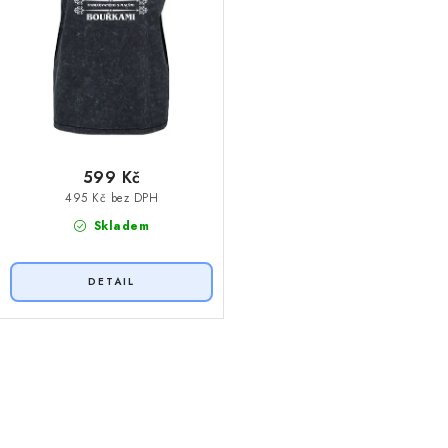
599 Kč
495 Kč bez DPH
Skladem
O
v
l