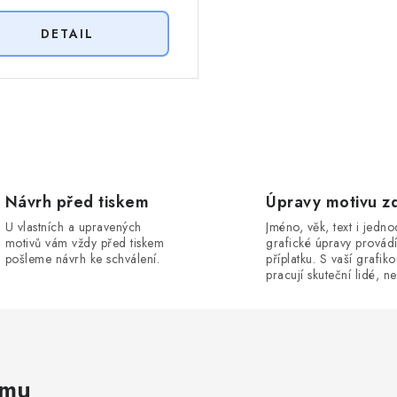
Návrh před tiskem
Úpravy motivu z
U vlastních a upravených
Jméno, věk, text i jedn
motivů vám vždy před tiskem
grafické úpravy provád
pošleme návrh ke schválení.
příplatku. S vaší grafik
pracují skuteční lidé, ne
amu