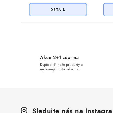
O
v
l
Akce 2+1 zdarma
Kupte si tři naše produkty a
á
nejlevnější máte zdarma.
d
a
c
í
p
Sledujte nás na Instagr