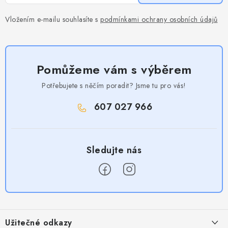
Vložením e-mailu souhlasíte s
podmínkami ochrany osobních údajů
Pomůžeme vám s výběrem
Potřebujete s něčím poradit? Jsme tu pro vás!
607 027 966
Z
á
Užitečné odkazy
p