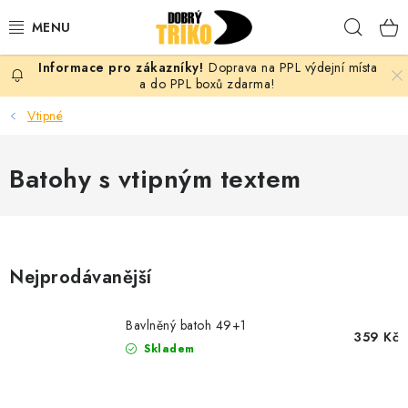
Přejít
Hleda
na
obsah
Doprava na PPL výdejní místa
PRO ŽENY
a do PPL boxů zdarma!
Vtipné
PRO MUŽE
Batohy s vtipným textem
PRO DĚTI
DOPLŇKY
PRO PÁRY
Nejprodávanější
VLASTNÍ MOTIV
Bavlněný batoh 49+1
359 Kč
Skladem
TRIČKA