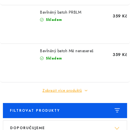
MIKINY
Bavlněný batoh PRBLM
OKAMŽITĚ K ODBĚRU
359 Kč
Skladem
B2B
MÁM SRDCE POMÁHÁM
Bavlněný batoh Mě nenasereš
359 Kč
Skladem
VÁNOCE
PROVIZNÍ SYSTÉM
Zobrazit více produktů
O nás
Časté otázky
Doprava a platba
Obchodní podmínky
Zásady zpracování ochrany osobních údajů
Napište nám
FILTROVAT PRODUKTY
Kontakty
V
Ř
DOPORUČUJEME