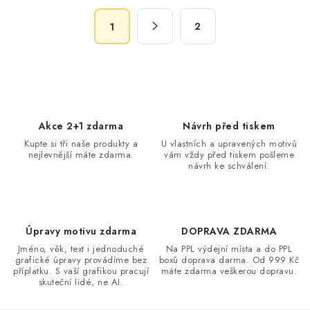
á
S
d
2
1
t
a
r
c
á
n
í
k
p
o
r
Akce 2+1 zdarma
Návrh před tiskem
v
v
Kupte si tři naše produkty a
U vlastních a upravených motivů
á
k
nejlevnější máte zdarma.
vám vždy před tiskem pošleme
n
návrh ke schválení.
y
í
v
ý
p
Úpravy motivu zdarma
DOPRAVA ZDARMA
i
Jméno, věk, text i jednoduché
Na PPL výdejní místa a do PPL
s
grafické úpravy provádíme bez
boxů doprava darma. Od 999 Kč
příplatku. S vaší grafikou pracují
máte zdarma veškerou dopravu.
u
skuteční lidé, ne AI.