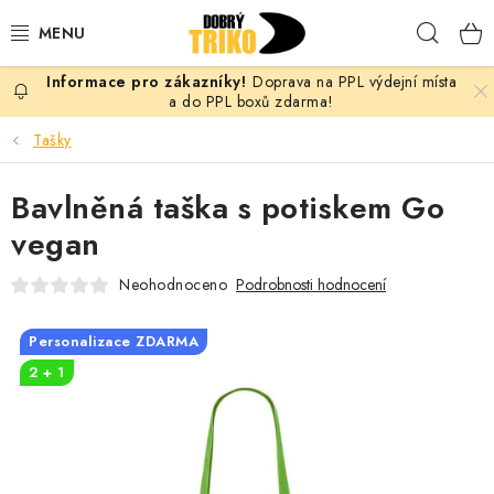
Přejít
Hleda
na
obsah
Doprava na PPL výdejní místa
PRO ŽENY
a do PPL boxů zdarma!
Tašky
PRO MUŽE
Bavlněná taška s potiskem Go
PRO DĚTI
vegan
DOPLŇKY
Neohodnoceno
Podrobnosti hodnocení
PRO PÁRY
Personalizace ZDARMA
2 + 1
VLASTNÍ MOTIV
TRIČKA