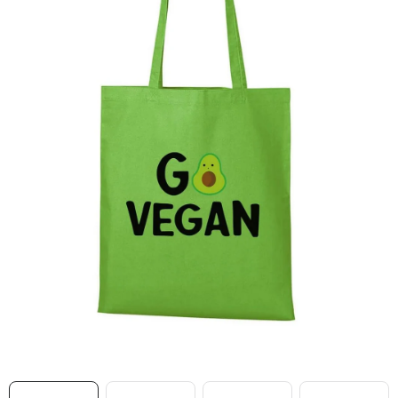
MIKINY
OKAMŽITĚ K ODBĚRU
B2B
MÁM SRDCE POMÁHÁM
VÁNOCE
PROVIZNÍ SYSTÉM
O nás
Časté otázky
Doprava a platba
Obchodní podmínky
Zásady zpracování ochrany osobních údajů
Napište nám
Kontakty