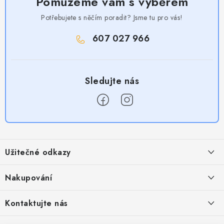
Pomůžeme vám s výběrem
Potřebujete s něčím poradit? Jsme tu pro vás!
607 027 966
Z
á
Užitečné odkazy
p
a
Obchodní podmínky
Nakupování
t
Zásady zpracování ochrany osobních údajů
í
Časté otázky
Kontaktujte nás
Provizní systém
Doprava a platba
Napište nám