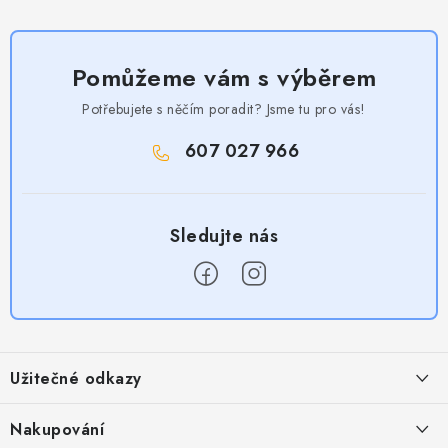
Pomůžeme vám s výběrem
Potřebujete s něčím poradit? Jsme tu pro vás!
607 027 966
Z
á
Užitečné odkazy
p
a
Obchodní podmínky
Nakupování
t