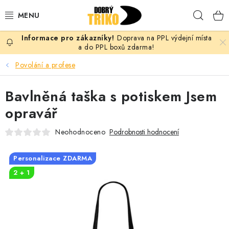
Přejít
Hleda
na
obsah
Doprava na PPL výdejní místa
PRO ŽENY
a do PPL boxů zdarma!
Povolání a profese
PRO MUŽE
Bavlněná taška s potiskem Jsem
PRO DĚTI
opravář
DOPLŇKY
Neohodnoceno
Podrobnosti hodnocení
PRO PÁRY
Personalizace ZDARMA
2 + 1
VLASTNÍ MOTIV
TRIČKA