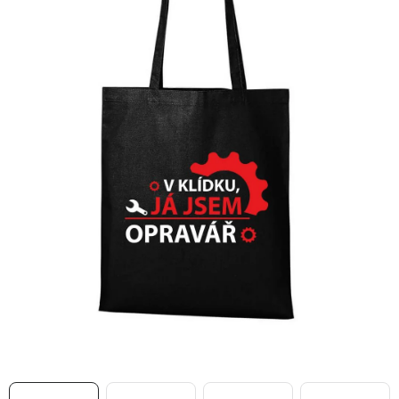
MIKINY
OKAMŽITĚ K ODBĚRU
B2B
MÁM SRDCE POMÁHÁM
VÁNOCE
PROVIZNÍ SYSTÉM
O nás
Časté otázky
Doprava a platba
Obchodní podmínky
Zásady zpracování ochrany osobních údajů
Napište nám
Kontakty