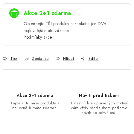
Akce 2+1 zdarma
Objednejte TŘI produkty a zaplatíte jen DVA -
nejlevnější máte zdarma.
Podmínky akce
Tisk
Zeptat se
Hlídat
Sdílet
Akce 2+1 zdarma
Návrh před tiskem
Kupte si tři naše produkty a
U vlastních a upravených motivů
nejlevnější máte zdarma.
vám vždy před tiskem pošleme
návrh ke schválení.