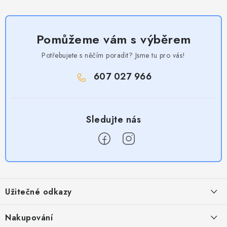
Pomůžeme vám s výběrem
Potřebujete s něčím poradit? Jsme tu pro vás!
607 027 966
Z
á
Užitečné odkazy
p
a
Obchodní podmínky
Nakupování
t