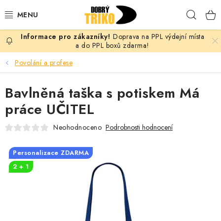
Přejít
Hleda
na
obsah
Doprava na PPL výdejní místa
PRO ŽENY
a do PPL boxů zdarma!
Povolání a profese
PRO MUŽE
Bavlněná taška s potiskem Má
PRO DĚTI
práce UČITEL
DOPLŇKY
Neohodnoceno
Podrobnosti hodnocení
PRO PÁRY
Personalizace ZDARMA
2 + 1
VLASTNÍ MOTIV
TRIČKA