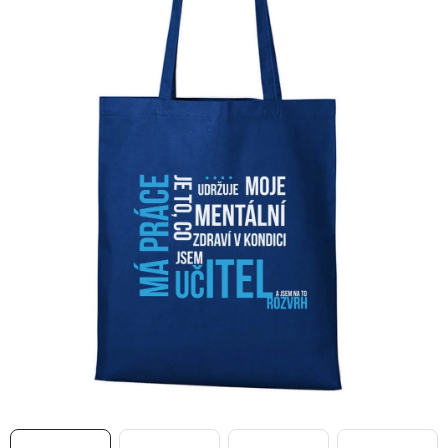
MIKINY
OKAMŽITĚ K ODBĚRU
B2B
MÁM SRDCE POMÁHÁM
VÁNOCE
PROVIZNÍ SYSTÉM
O nás
Časté otázky
Doprava a platba
Obchodní podmínky
Zásady zpracování ochrany osobních údajů
Napište nám
Kontakty