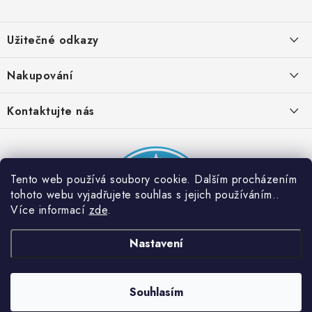
Z
á
Užitečné odkazy
p
a
Obchodní podmínky
Nakupování
t
Zásady zpracování ochrany osobních údajů
í
Časté otázky
Kontaktujte nás
Provizní systém
Doprava a platba
Napište nám
Partner stránek: Super plecháček
Podmínky akce 2 + 1 zdarma
Kontakty
Tento web používá soubory cookie. Dalším procházením
tohoto webu vyjadřujete souhlas s jejich používáním..
Více informací
zde
.
Nastavení
Souhlasím
Copyright 2026
Dobrý triko
. Všechna práva vyhrazena.
Vytvořil Shoptet