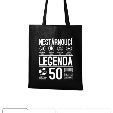
MIKINY
OKAMŽITĚ K ODBĚRU
B2B
MÁM SRDCE POMÁHÁM
VÁNOCE
PROVIZNÍ SYSTÉM
O nás
Časté otázky
Doprava a platba
Obchodní podmínky
Zásady zpracování ochrany osobních údajů
Napište nám
Kontakty