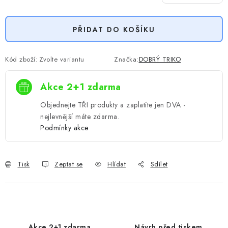
Měrná cena:
PŘIDAT DO KOŠÍKU
Kód zboží:
Zvolte variantu
Značka:
DOBRÝ TRIKO
Akce 2+1 zdarma
Objednejte TŘI produkty a zaplatíte jen DVA -
nejlevnější máte zdarma.
Podmínky akce
Tisk
Zeptat se
Hlídat
Sdílet
Akce 2+1 zdarma
Návrh před tiskem