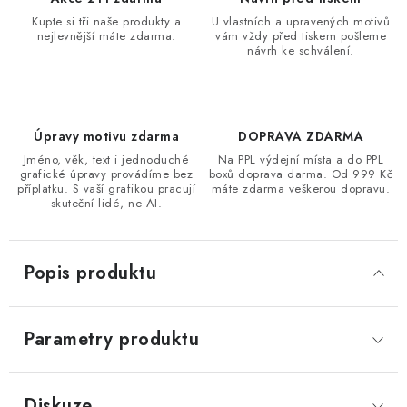
Kupte si tři naše produkty a
U vlastních a upravených motivů
nejlevnější máte zdarma.
vám vždy před tiskem pošleme
návrh ke schválení.
Úpravy motivu zdarma
DOPRAVA ZDARMA
Jméno, věk, text i jednoduché
Na PPL výdejní místa a do PPL
grafické úpravy provádíme bez
boxů doprava darma. Od 999 Kč
příplatku. S vaší grafikou pracují
máte zdarma veškerou dopravu.
skuteční lidé, ne AI.
Popis produktu
Parametry produktu
Diskuze