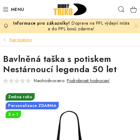
Přejít
Hleda
na
obsah
Doprava na PPL výdejní místa
PRO ŽENY
a do PPL boxů zdarma!
Narozeniny
PRO MUŽE
Bavlněná taška s potiskem
PRO DĚTI
Nestárnoucí legenda 50 let
DOPLŇKY
Neohodnoceno
Podrobnosti hodnocení
PRO PÁRY
Změna roku
Personalizace ZDARMA
VLASTNÍ MOTIV
2 + 1
TRIČKA