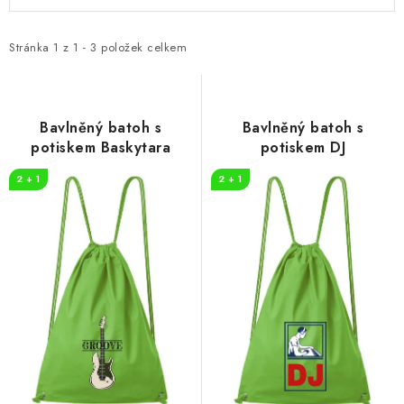
ý
a
p
z
i
e
Stránka
1
z
1
-
3
položek celkem
s
n
p
í
r
p
Bavlněný batoh s
Bavlněný batoh s
o
r
potiskem Baskytara
potiskem DJ
d
o
2 + 1
2 + 1
u
d
k
u
t
k
ů
t
ů