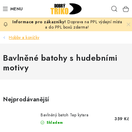
Přejít
Hleda
na
obsah
Doprava na PPL výdejní místa
PRO ŽENY
a do PPL boxů zdarma!
Hobby a koníčky
PRO MUŽE
Bavlněné batohy s hudebními
PRO DĚTI
motivy
DOPLŇKY
PRO PÁRY
Nejprodávanější
VLASTNÍ MOTIV
Bavlněný batoh Tep kytara
TRIČKA
359 Kč
Skladem