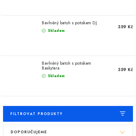
MIKINY
OKAMŽITĚ K ODBĚRU
Bavlněný batoh s potiskem DJ
359 Kč
Skladem
B2B
MÁM SRDCE POMÁHÁM
Bavlněný batoh s potiskem
VÁNOCE
Baskytara
359 Kč
Skladem
PROVIZNÍ SYSTÉM
O nás
Časté otázky
Doprava a platba
Obchodní podmínky
FILTROVAT PRODUKTY
Zásady zpracování ochrany osobních údajů
Napište nám
Kontakty
V
Ř
DOPORUČUJEME