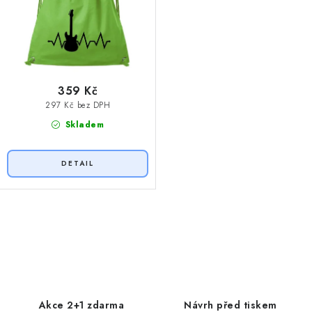
359 Kč
297 Kč bez DPH
Skladem
O
v
l
á
d
Akce 2+1 zdarma
Návrh před tiskem