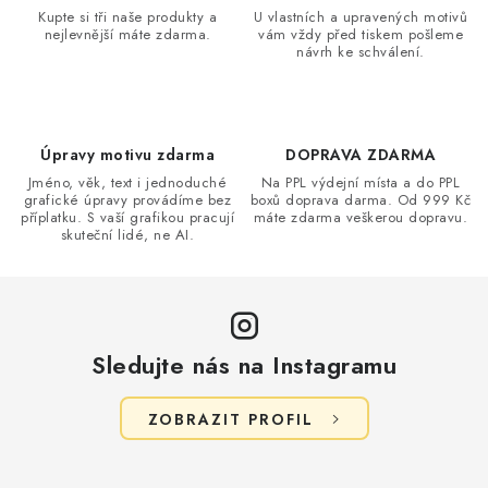
a
Kupte si tři naše produkty a
U vlastních a upravených motivů
nejlevnější máte zdarma.
vám vždy před tiskem pošleme
c
návrh ke schválení.
í
p
r
v
Úpravy motivu zdarma
DOPRAVA ZDARMA
k
Jméno, věk, text i jednoduché
Na PPL výdejní místa a do PPL
grafické úpravy provádíme bez
boxů doprava darma. Od 999 Kč
y
příplatku. S vaší grafikou pracují
máte zdarma veškerou dopravu.
v
skuteční lidé, ne AI.
ý
p
i
s
Sledujte nás na Instagramu
u
ZOBRAZIT PROFIL