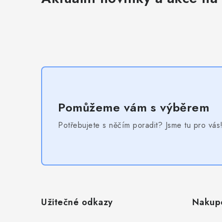
Pomůžeme vám s výběrem
Potřebujete s něčím poradit? Jsme tu pro vás
Z
á
Užitečné odkazy
Nakup
p