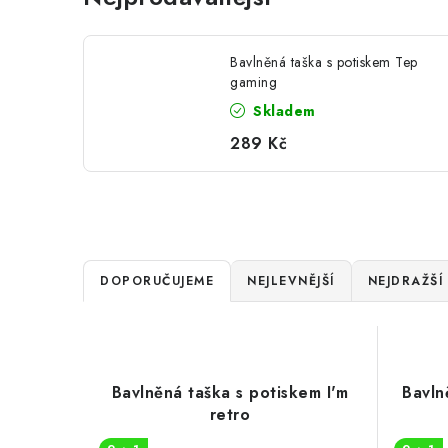
Bavlněná taška s potiskem Tep
gaming
Skladem
289 Kč
Ř
DOPORUČUJEME
NEJLEVNĚJŠÍ
NEJDRAŽŠÍ
a
V
z
ý
e
Bavlněná taška s potiskem I'm
Bavln
p
retro
n