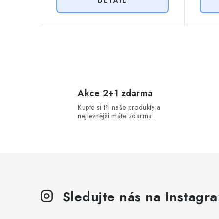
O
v
l
Akce 2+1 zdarma
Kupte si tři naše produkty a
á
nejlevnější máte zdarma.
d
a
c
í
p
Sledujte nás na Instagr
r