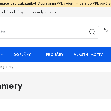
Doprava na PPL výdejní místa a do PPL boxů 
odní podmínky
Zásady zpracování ochrany osobních údajů
N
DOPLŇKY
PRO PÁRY
VLASTNÍ MOTIV
ng a hry
amery