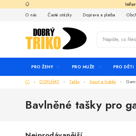
Přejít
na
O nás
Časté otázky
Doprava a platba
Obch
obsah
PRO ŽENY
PRO MUŽE
PRO DĚTI
Domů
DOPLŇKY
Tašky
Sport a hobby
Gami
Bavlněné tašky pro g
Nejprodávanější