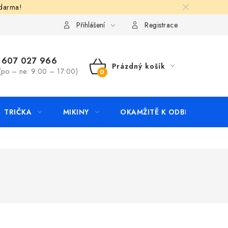
zdarma!
apište nám
Kontakty
Přihlášení
Registrace
607 027 966
Prázdný košík
(po – ne: 9:00 – 17:00)
NÁKUPNÍ
KOŠÍK
TRIČKA
MIKINY
OKAMŽITĚ K ODBĚRU
B