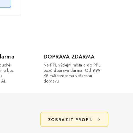
darma
DOPRAVA ZDARMA
oduché
Na PPL výdejní místa a do PPL
íme bez
boxů doprava darma. Od 999
ou
Kč máte zdarma veškerou
 AI.
dopravu.
ZOBRAZIT PROFIL