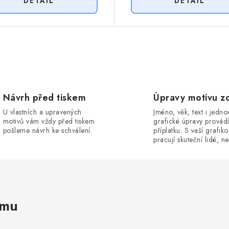
Návrh před tiskem
Úpravy motivu z
U vlastních a upravených
Jméno, věk, text i jedn
motivů vám vždy před tiskem
grafické úpravy provád
pošleme návrh ke schválení.
příplatku. S vaší grafik
pracují skuteční lidé, ne
amu