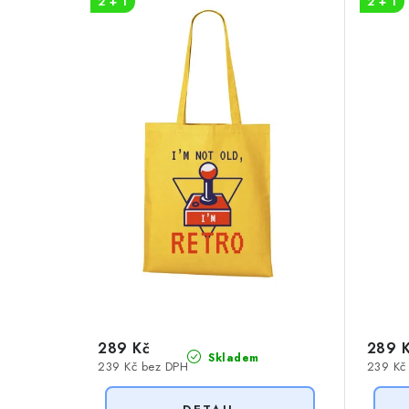
i
2 + 1
2 + 1
í
s
p
p
r
r
o
o
d
d
u
u
k
k
t
t
ů
ů
289 Kč
289 
Skladem
239 Kč bez DPH
239 Kč