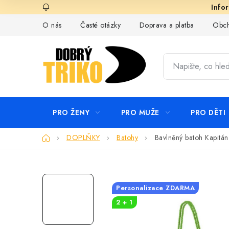
Přejít
na
O nás
Časté otázky
Doprava a platba
Obch
obsah
PRO ŽENY
PRO MUŽE
PRO DĚTI
Domů
DOPLŇKY
Batohy
Bavlněný batoh Kapitán
Personalizace ZDARMA
2 + 1