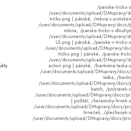
/panske-tricko-s
/user/documents/upload/DMupravy/d
tričko.png | pánské, /mikina-s-potiske
/user/documents/upload/DMupravy/docs/pr
mikina, /panske-tricko-s-dlouhy
/user/documents/upload/DMupravy/d
LS.png | pánské, /panske-v-tricko-s
/user/documents/upload/DMupravy/doc
tričko.png | pánské, /panske-trick
/user/documents/upload/DMupravy/d
ukty
action.png | pánské, /bavlnena-taska-s
/user/documents/upload/DMupravy/docs/p
taška, /bavln
/user/documents/upload/DMupravy/docs/p
batoh, /polstarek-s
/user/documents/upload/DMupravy/docs/pro
| polštář, /keramicky-hrnek-
/user/documents/upload/DMupravy/docs/pro
hrneček, /plechacek-s
/user/documents/upload/DMupravy/docs/pro