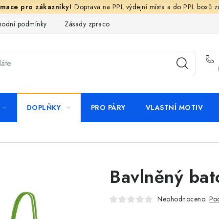
Doprava na PPL výdejní místa a do PPL boxů 
odní podmínky
Zásady zpracování ochrany osobních údajů
N
DOPLŇKY
PRO PÁRY
VLASTNÍ MOTIV
Bavlněný bat
Neohodnoceno
Pod