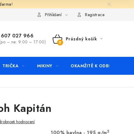
zdarma!
apište nám
Kontakty
Přihlášení
Registrace
607 027 966
Prázdný košík
(po – ne: 9:00 – 17:00)
NÁKUPNÍ
KOŠÍK
TRIČKA
MIKINY
OKAMŽITĚ K ODBĚRU
B
oh Kapitán
robnosti hodnocení
2
100% bavlna - 195 g/m