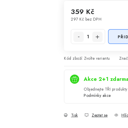
359 Kč
297 Kč
bez DPH
Měrná cena:
PŘI
Kód zboží:
Zvolte variantu
Znač
Akce 2+1 zdarm
Objednejte TŘI produkty 
Podmínky akce
Tisk
Zeptat se
Hlí