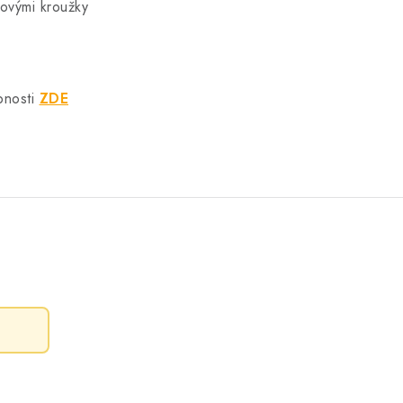
vovými kroužky
bnosti
ZDE
.