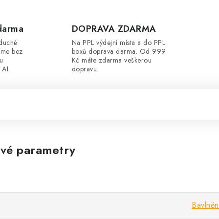
darma
DOPRAVA ZDARMA
oduché
Na PPL výdejní místa a do PPL
íme bez
boxů doprava darma. Od 999
ou
Kč máte zdarma veškerou
 AI.
dopravu.
vé parametry
Bavlněn