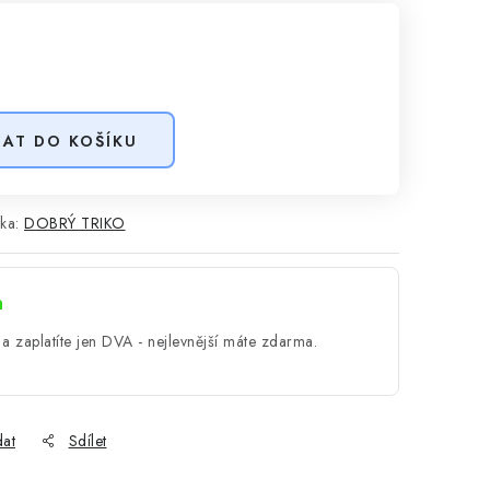
DAT DO KOŠÍKU
ka:
DOBRÝ TRIKO
a
a zaplatíte jen DVA - nejlevnější máte zdarma.
dat
Sdílet