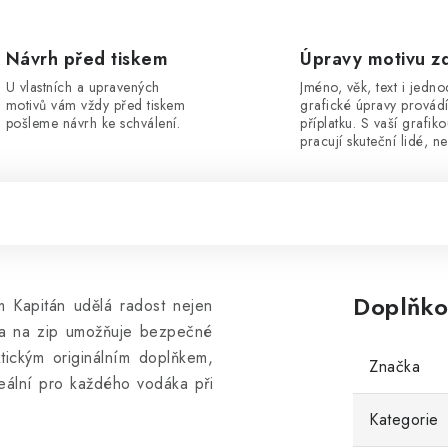
Návrh před tiskem
Úpravy motivu z
U vlastních a upravených
Jméno, věk, text i jedn
motivů vám vždy před tiskem
grafické úpravy provád
pošleme návrh ke schválení.
příplatku. S vaší grafik
pracují skuteční lidé, ne
Doplňko
m Kapitán udělá radost nejen
psa na zip umožňuje bezpečné
tickým originálním doplňkem,
Značka
deální pro každého vodáka při
Kategorie