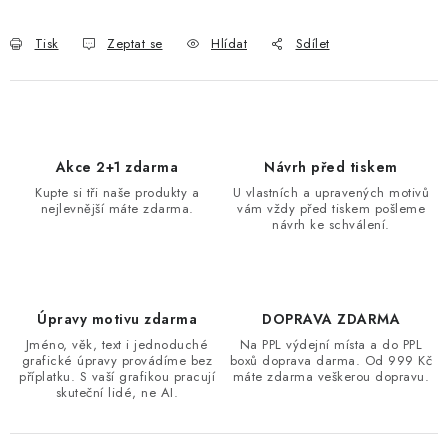
Tisk
Zeptat se
Hlídat
Sdílet
Akce 2+1 zdarma
Návrh před tiskem
Kupte si tři naše produkty a
U vlastních a upravených motivů
nejlevnější máte zdarma.
vám vždy před tiskem pošleme
návrh ke schválení.
Úpravy motivu zdarma
DOPRAVA ZDARMA
Jméno, věk, text i jednoduché
Na PPL výdejní místa a do PPL
grafické úpravy provádíme bez
boxů doprava darma. Od 999 Kč
příplatku. S vaší grafikou pracují
máte zdarma veškerou dopravu.
skuteční lidé, ne AI.