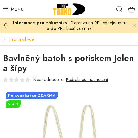
Přejít
Hleda
na
obsah
Doprava na PPL výdejní místa
PRO ŽENY
a do PPL boxů zdarma!
Pro myslivce
PRO MUŽE
Bavlněný batoh s potiskem Jelen
PRO DĚTI
a šípy
DOPLŇKY
Neohodnoceno
Podrobnosti hodnocení
PRO PÁRY
Personalizace ZDARMA
2 + 1
VLASTNÍ MOTIV
TRIČKA