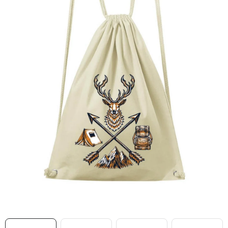
MIKINY
OKAMŽITĚ K ODBĚRU
B2B
MÁM SRDCE POMÁHÁM
VÁNOCE
PROVIZNÍ SYSTÉM
O nás
Časté otázky
Doprava a platba
Obchodní podmínky
Zásady zpracování ochrany osobních údajů
Napište nám
Kontakty