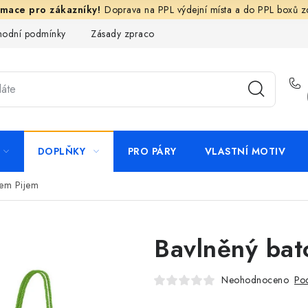
Doprava na PPL výdejní místa a do PPL boxů 
odní podmínky
Zásady zpracování ochrany osobních údajů
N
DOPLŇKY
PRO PÁRY
VLASTNÍ MOTIV
kem Pijem
Bavlněný bat
Neohodnoceno
Pod