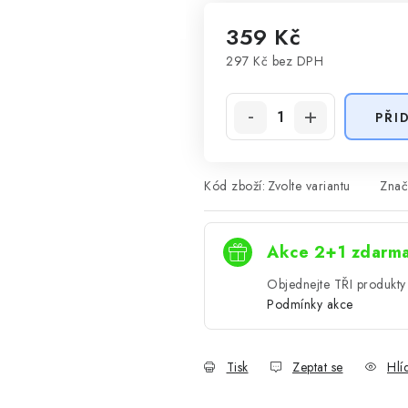
359 Kč
297 Kč
bez DPH
Měrná cena:
PŘI
Kód zboží:
Zvolte variantu
Znač
Akce 2+1 zdarm
Objednejte TŘI produkty 
Podmínky akce
Tisk
Zeptat se
Hlí