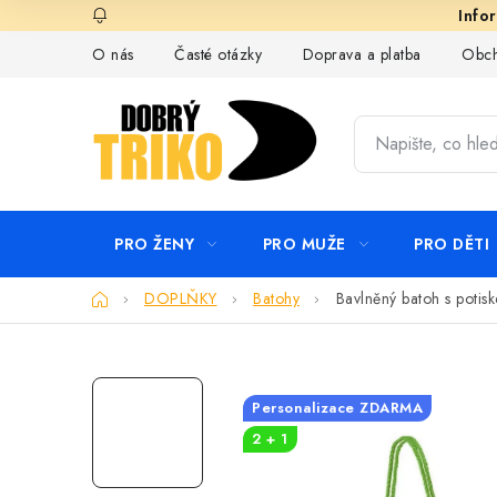
Přejít
na
O nás
Časté otázky
Doprava a platba
Obch
obsah
PRO ŽENY
PRO MUŽE
PRO DĚTI
Domů
DOPLŇKY
Batohy
Bavlněný batoh s potis
Personalizace ZDARMA
2 + 1