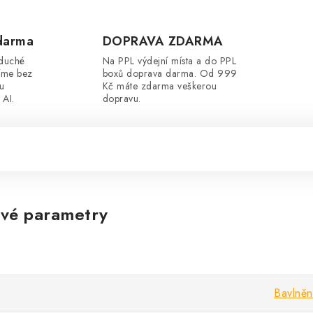
darma
DOPRAVA ZDARMA
oduché
Na PPL výdejní místa a do PPL
íme bez
boxů doprava darma. Od 999
ou
Kč máte zdarma veškerou
 AI.
dopravu.
vé parametry
Bavlněn