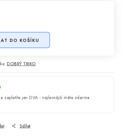
DAT DO KOŠÍKU
ka:
DOBRÝ TRIKO
a
a zaplatíte jen DVA - nejlevnější máte zdarma.
dat
Sdílet