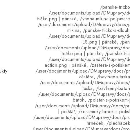
/panske-tricko
/user/documents/upload/DMupravy/d
tričko.png | pánské, /vtipna-mikina-po-pivar
/user/documents/upload/DMupravy/docs/pr
mikina, /panske-tricko-s-dlou
/user/documents/upload/DMupravy/d
LS.png | pánské, /pans
/user/documents/upload/DMupravy/doc
tričko.png | pánské, /panske-tri
/user/documents/upload/DMupravy/d
action.png | pánské, /zastera-s-potiskem
ukty
/user/documents/upload/DMupravy/docs/pro
zástěra, /bavlnena-taska
/user/documents/upload/DMupravy/docs/p
taška, /bavlneny-batoh
/user/documents/upload/DMupravy/docs/p
batoh, /polstar-s-potiskem
/user/documents/upload/DMupravy/docs/pro
| polštář, /keramicky-hrnek-s-poti
/user/documents/upload/DMupravy/docs/pro
hrneček, /plechacek
/user/documents/upload/DMupravy/docs/pro