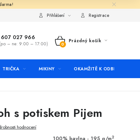
zdarma!
apište nám
Kontakty
Přihlášení
Registrace
607 027 966
Prázdný košík
(po – ne: 9:00 – 17:00)
NÁKUPNÍ
KOŠÍK
TRIČKA
MIKINY
OKAMŽITĚ K ODBĚRU
B
oh s potiskem Pijem
robnosti hodnocení
2
100% bavlna - 195 g/m