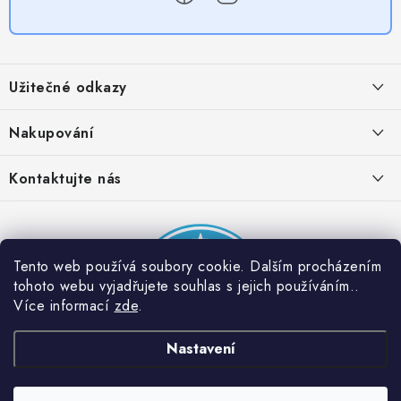
Z
á
Užitečné odkazy
p
a
Obchodní podmínky
Nakupování
t
Zásady zpracování ochrany osobních údajů
í
Časté otázky
Kontaktujte nás
Provizní systém
Doprava a platba
Napište nám
Partner stránek: Super plecháček
Podmínky akce 2 + 1 zdarma
Kontakty
Tento web používá soubory cookie. Dalším procházením
tohoto webu vyjadřujete souhlas s jejich používáním..
Více informací
zde
.
Nastavení