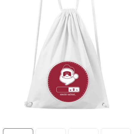
MIKINY
OKAMŽITĚ K ODBĚRU
B2B
MÁM SRDCE POMÁHÁM
VÁNOCE
PROVIZNÍ SYSTÉM
O nás
Časté otázky
Doprava a platba
Obchodní podmínky
Zásady zpracování ochrany osobních údajů
Napište nám
Kontakty