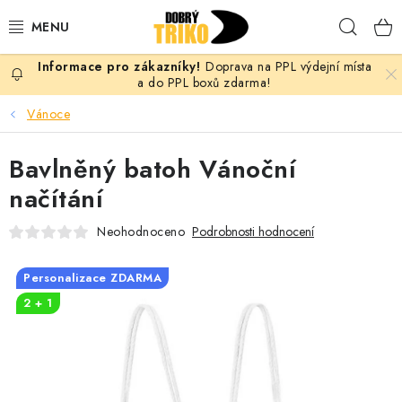
Přejít
Hleda
na
obsah
Doprava na PPL výdejní místa
PRO ŽENY
a do PPL boxů zdarma!
Vánoce
PRO MUŽE
Bavlněný batoh Vánoční
PRO DĚTI
načítání
DOPLŇKY
Neohodnoceno
Podrobnosti hodnocení
PRO PÁRY
Personalizace ZDARMA
2 + 1
VLASTNÍ MOTIV
TRIČKA