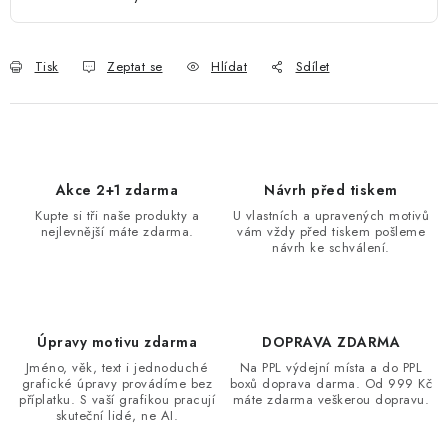
Tisk
Zeptat se
Hlídat
Sdílet
Akce 2+1 zdarma
Návrh před tiskem
Kupte si tři naše produkty a
U vlastních a upravených motivů
nejlevnější máte zdarma.
vám vždy před tiskem pošleme
návrh ke schválení.
Úpravy motivu zdarma
DOPRAVA ZDARMA
Jméno, věk, text i jednoduché
Na PPL výdejní místa a do PPL
grafické úpravy provádíme bez
boxů doprava darma. Od 999 Kč
příplatku. S vaší grafikou pracují
máte zdarma veškerou dopravu.
skuteční lidé, ne AI.