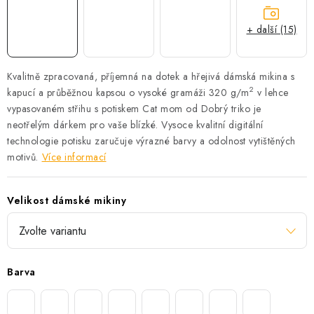
+ další (15)
Kvalitně zpracovaná, příjemná na dotek a hřejivá dámská mikina s
2
kapucí a průběžnou kapsou o vysoké gramáži 320 g/m
v lehce
vypasovaném střihu s potiskem Cat mom od Dobrý triko je
neotřelým dárkem pro vaše blízké.
Vysoce kvalitní digitální
technologie potisku zaručuje výrazné barvy a odolnost vytištěných
motivů.
Více informací
Velikost dámské mikiny
Barva