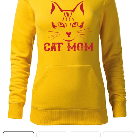
MIKINY
OKAMŽITĚ K ODBĚRU
B2B
MÁM SRDCE POMÁHÁM
VÁNOCE
PROVIZNÍ SYSTÉM
O nás
Časté otázky
Doprava a platba
Obchodní podmínky
Zásady zpracování ochrany osobních údajů
Napište nám
Kontakty