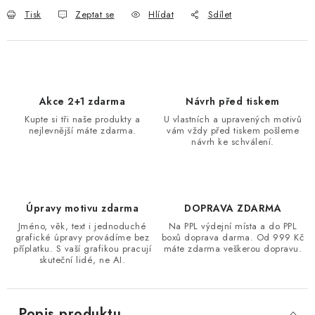
Tisk
Zeptat se
Hlídat
Sdílet
Akce 2+1 zdarma
Návrh před tiskem
Kupte si tři naše produkty a
U vlastních a upravených motivů
nejlevnější máte zdarma.
vám vždy před tiskem pošleme
návrh ke schválení.
Úpravy motivu zdarma
DOPRAVA ZDARMA
Jméno, věk, text i jednoduché
Na PPL výdejní místa a do PPL
grafické úpravy provádíme bez
boxů doprava darma. Od 999 Kč
příplatku. S vaší grafikou pracují
máte zdarma veškerou dopravu.
skuteční lidé, ne AI.
Popis produktu