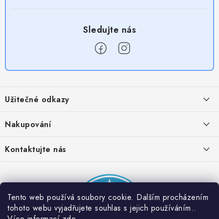
Z
á
Užitečné odkazy
p
a
Obchodní podmínky
Nakupování
t
Zásady zpracování ochrany osobních údajů
í
Časté otázky
Kontaktujte nás
Provizní systém
Doprava a platba
Napište nám
Partner stránek: Super plecháček
Podmínky akce 2 + 1 zdarma
Kontakty
Tento web používá soubory cookie. Dalším procházením
tohoto webu vyjadřujete souhlas s jejich používáním..
Více informací
zde
.