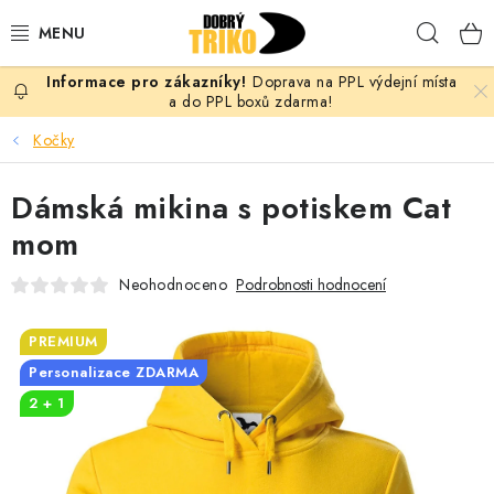
Přejít
Hleda
na
obsah
Doprava na PPL výdejní místa
PRO ŽENY
a do PPL boxů zdarma!
Kočky
PRO MUŽE
Dámská mikina s potiskem Cat
PRO DĚTI
mom
DOPLŇKY
Neohodnoceno
Podrobnosti hodnocení
PRO PÁRY
PREMIUM
Personalizace ZDARMA
VLASTNÍ MOTIV
2 + 1
TRIČKA