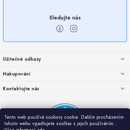
Z
á
Užitečné odkazy
p
a
Obchodní podmínky
Nakupování
t
Zásady zpracování ochrany osobních údajů
í
Časté otázky
Kontaktujte nás
Provizní systém
Doprava a platba
Napište nám
Partner stránek: Super plecháček
Podmínky akce 2 + 1 zdarma
Kontakty
Tento web používá soubory cookie. Dalším procházením
tohoto webu vyjadřujete souhlas s jejich používáním..
Více informací
zde
.