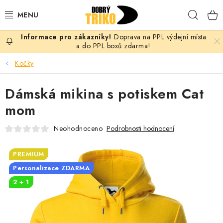
Přejít
Hleda
na
obsah
Doprava na PPL výdejní místa
PRO ŽENY
a do PPL boxů zdarma!
Kočky
PRO MUŽE
Dámská mikina s potiskem Cat
PRO DĚTI
mom
DOPLŇKY
Neohodnoceno
Podrobnosti hodnocení
PRO PÁRY
PREMIUM
Personalizace ZDARMA
VLASTNÍ MOTIV
2 + 1
TRIČKA