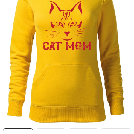
MIKINY
OKAMŽITĚ K ODBĚRU
B2B
MÁM SRDCE POMÁHÁM
VÁNOCE
PROVIZNÍ SYSTÉM
O nás
Časté otázky
Doprava a platba
Obchodní podmínky
Zásady zpracování ochrany osobních údajů
Napište nám
Kontakty