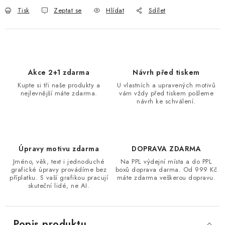
Tisk
Zeptat se
Hlídat
Sdílet
Akce 2+1 zdarma
Návrh před tiskem
Kupte si tři naše produkty a
U vlastních a upravených motivů
nejlevnější máte zdarma.
vám vždy před tiskem pošleme
návrh ke schválení.
Úpravy motivu zdarma
DOPRAVA ZDARMA
Jméno, věk, text i jednoduché
Na PPL výdejní místa a do PPL
grafické úpravy provádíme bez
boxů doprava darma. Od 999 Kč
příplatku. S vaší grafikou pracují
máte zdarma veškerou dopravu.
skuteční lidé, ne AI.
Popis produktu