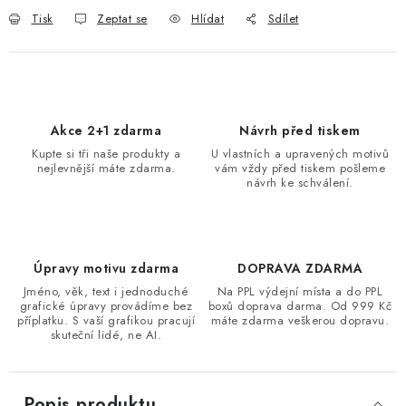
Tisk
Zeptat se
Hlídat
Sdílet
Akce 2+1 zdarma
Návrh před tiskem
Kupte si tři naše produkty a
U vlastních a upravených motivů
nejlevnější máte zdarma.
vám vždy před tiskem pošleme
návrh ke schválení.
Úpravy motivu zdarma
DOPRAVA ZDARMA
Jméno, věk, text i jednoduché
Na PPL výdejní místa a do PPL
grafické úpravy provádíme bez
boxů doprava darma. Od 999 Kč
příplatku. S vaší grafikou pracují
máte zdarma veškerou dopravu.
skuteční lidé, ne AI.
Popis produktu