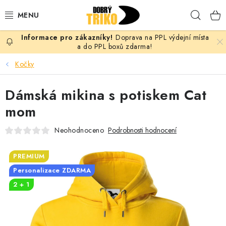
Přejít
Hleda
na
obsah
Doprava na PPL výdejní místa
PRO ŽENY
a do PPL boxů zdarma!
Kočky
PRO MUŽE
Dámská mikina s potiskem Cat
PRO DĚTI
mom
DOPLŇKY
Neohodnoceno
Podrobnosti hodnocení
PRO PÁRY
PREMIUM
Personalizace ZDARMA
VLASTNÍ MOTIV
2 + 1
TRIČKA