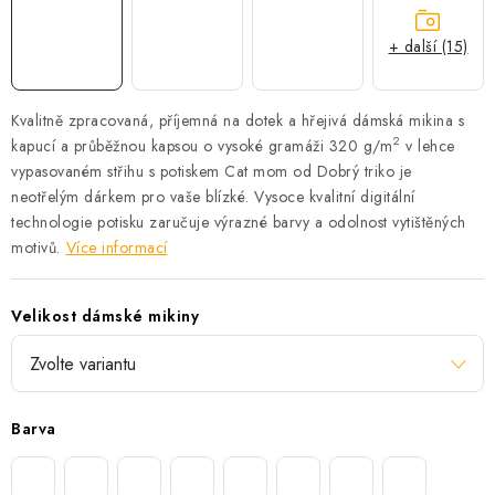
+ další (15)
Kvalitně zpracovaná, příjemná na dotek a hřejivá dámská mikina s
2
kapucí a průběžnou kapsou o vysoké gramáži 320 g/m
v lehce
vypasovaném střihu s potiskem Cat mom od Dobrý triko je
neotřelým dárkem pro vaše blízké.
Vysoce kvalitní digitální
technologie potisku zaručuje výrazné barvy a odolnost vytištěných
motivů.
Více informací
Velikost dámské mikiny
Barva