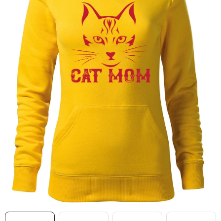
MIKINY
OKAMŽITĚ K ODBĚRU
B2B
MÁM SRDCE POMÁHÁM
VÁNOCE
PROVIZNÍ SYSTÉM
O nás
Časté otázky
Doprava a platba
Obchodní podmínky
Zásady zpracování ochrany osobních údajů
Napište nám
Kontakty