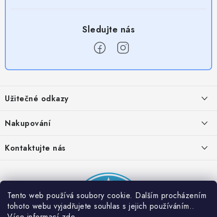
Z
á
Užitečné odkazy
p
a
Obchodní podmínky
Nakupování
t
Zásady zpracování ochrany osobních údajů
í
Časté otázky
Kontaktujte nás
Provizní systém
Doprava a platba
Napište nám
Partner stránek: Super plecháček
Podmínky akce 2 + 1 zdarma
Kontakty
Tento web používá soubory cookie. Dalším procházením
tohoto webu vyjadřujete souhlas s jejich používáním..
Více informací
zde
.