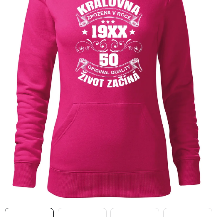
MIKINY
OKAMŽITĚ K ODBĚRU
B2B
MÁM SRDCE POMÁHÁM
VÁNOCE
PROVIZNÍ SYSTÉM
O nás
Časté otázky
Doprava a platba
Obchodní podmínky
Zásady zpracování ochrany osobních údajů
Napište nám
Kontakty