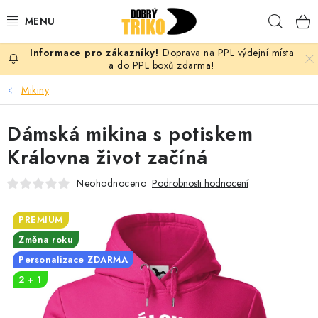
Přejít
Hleda
na
obsah
Doprava na PPL výdejní místa
PRO ŽENY
a do PPL boxů zdarma!
Mikiny
PRO MUŽE
Dámská mikina s potiskem
PRO DĚTI
Královna život začíná
DOPLŇKY
Neohodnoceno
Podrobnosti hodnocení
PRO PÁRY
PREMIUM
Změna roku
VLASTNÍ MOTIV
Personalizace ZDARMA
2 + 1
TRIČKA