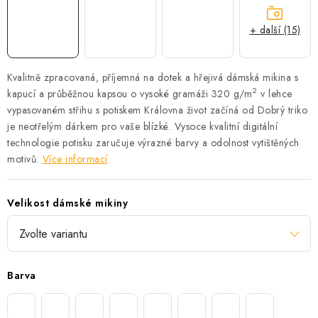
+ další (15)
Kvalitně zpracovaná, příjemná na dotek a hřejivá dámská mikina s
2
kapucí a průběžnou kapsou o vysoké gramáži 320 g/m
v lehce
vypasovaném střihu s potiskem Královna život začíná od Dobrý triko
je neotřelým dárkem pro vaše blízké.
Vysoce kvalitní digitální
technologie potisku zaručuje výrazné barvy a odolnost vytištěných
motivů.
Více informací
Velikost dámské mikiny
Barva