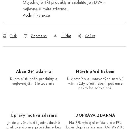
Objednejte TŘI produkty a zaplatíte jen DVA -
nejlevnější máte zdarma.
Podmínky akce
Tisk
Zeptat se
Hlídat
Sdílet
Akce 2+1 zdarma
Návrh před tiskem
Kupte si tři naše produkty a
U vlastních a upravených motivů
nejlevnější máte zdarma.
vám vždy před tiskem pošleme
návrh ke schválení.
Úpravy motivu zdarma
DOPRAVA ZDARMA
Jméno, věk, text i jednoduché
Na PPL výdejní místa a do PPL
grafické úpravy provádíme bez
boxů doprava darma. Od 999 Kč