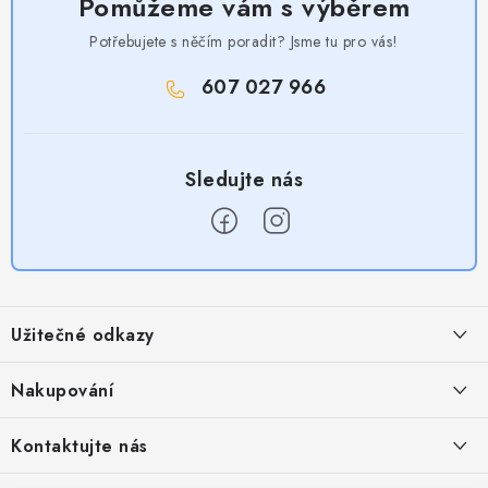
Pomůžeme vám s výběrem
Potřebujete s něčím poradit? Jsme tu pro vás!
607 027 966
Z
á
Užitečné odkazy
p
a
Obchodní podmínky
Nakupování
t
Zásady zpracování ochrany osobních údajů
í
Časté otázky
Kontaktujte nás
Provizní systém
Doprava a platba