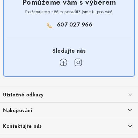
Pomůžeme vám s výběrem
Potřebujete s něčím poradit? Jsme tu pro vás!
607 027 966
Z
á
Užitečné odkazy
p
a
Obchodní podmínky
Nakupování
t
Zásady zpracování ochrany osobních údajů
í
Časté otázky
Kontaktujte nás
Provizní systém
Doprava a platba