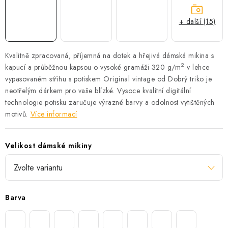
+ další (15)
Kvalitně zpracovaná, příjemná na dotek a hřejivá dámská mikina s
2
kapucí a průběžnou kapsou o vysoké gramáži 320 g/m
v lehce
vypasovaném střihu s potiskem Original vintage od Dobrý triko je
neotřelým dárkem pro vaše blízké.
Vysoce kvalitní digitální
technologie potisku zaručuje výrazné barvy a odolnost vytištěných
motivů.
Více informací
Velikost dámské mikiny
Barva