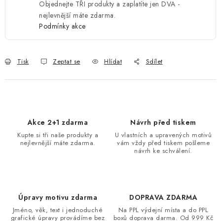
Objednejte TŘI produkty a zaplatíte jen DVA -
nejlevnější máte zdarma.
Podmínky akce
Tisk
Zeptat se
Hlídat
Sdílet
Akce 2+1 zdarma
Návrh před tiskem
Kupte si tři naše produkty a
U vlastních a upravených motivů
nejlevnější máte zdarma.
vám vždy před tiskem pošleme
návrh ke schválení.
Úpravy motivu zdarma
DOPRAVA ZDARMA
Jméno, věk, text i jednoduché
Na PPL výdejní místa a do PPL
grafické úpravy provádíme bez
boxů doprava darma. Od 999 Kč