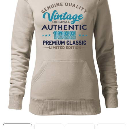
MIKINY
OKAMŽITĚ K ODBĚRU
B2B
MÁM SRDCE POMÁHÁM
VÁNOCE
PROVIZNÍ SYSTÉM
O nás
Časté otázky
Doprava a platba
Obchodní podmínky
Zásady zpracování ochrany osobních údajů
Napište nám
Kontakty