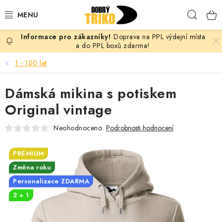
Přejít
Hleda
na
obsah
Doprava na PPL výdejní místa
PRO ŽENY
a do PPL boxů zdarma!
1 - 100 let
PRO MUŽE
Dámská mikina s potiskem
PRO DĚTI
Original vintage
DOPLŇKY
Neohodnoceno
Podrobnosti hodnocení
PRO PÁRY
PREMIUM
Změna roku
VLASTNÍ MOTIV
Personalizace ZDARMA
2 + 1
TRIČKA