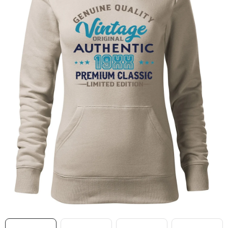
MIKINY
OKAMŽITĚ K ODBĚRU
B2B
MÁM SRDCE POMÁHÁM
VÁNOCE
PROVIZNÍ SYSTÉM
O nás
Časté otázky
Doprava a platba
Obchodní podmínky
Zásady zpracování ochrany osobních údajů
Napište nám
Kontakty