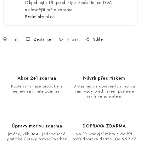
Objednejte TŘI produkty a zaplatíte jen DVA -
nejlevnější máte zdarma.
Podmínky akce
Tisk
Zeptat se
Hlídat
Sdílet
Akce 2+1 zdarma
Návrh před tiskem
Kupte si tři naše produkty a
U vlastních a upravených motivů
nejlevnější máte zdarma.
vám vždy před tiskem pošleme
návrh ke schválení.
Úpravy motivu zdarma
DOPRAVA ZDARMA
Jméno, věk, text i jednoduché
Na PPL výdejní místa a do PPL
grafické úpravy provádíme bez
boxů doprava darma. Od 999 Kč