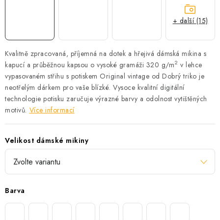
+ další (15)
Kvalitně zpracovaná, příjemná na dotek a hřejivá dámská mikina s
2
kapucí a průběžnou kapsou o vysoké gramáži 320 g/m
v lehce
vypasovaném střihu s potiskem Original vintage od Dobrý triko je
neotřelým dárkem pro vaše blízké.
Vysoce kvalitní digitální
technologie potisku zaručuje výrazné barvy a odolnost vytištěných
motivů.
Více informací
Velikost dámské mikiny
Barva