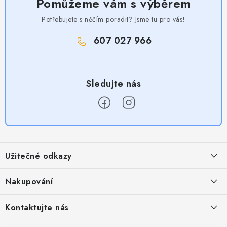
Pomůžeme vám s výběrem
Potřebujete s něčím poradit? Jsme tu pro vás!
607 027 966
Z
á
Užitečné odkazy
p
a
Obchodní podmínky
Nakupování
t
Zásady zpracování ochrany osobních údajů
í
Časté otázky
Kontaktujte nás
Provizní systém
Doprava a platba