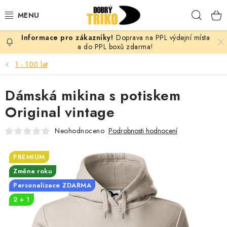
Přejít
Hleda
na
obsah
Doprava na PPL výdejní místa
PRO ŽENY
a do PPL boxů zdarma!
1 - 100 let
PRO MUŽE
Dámská mikina s potiskem
PRO DĚTI
Original vintage
DOPLŇKY
Neohodnoceno
Podrobnosti hodnocení
PRO PÁRY
PREMIUM
Změna roku
VLASTNÍ MOTIV
Personalizace ZDARMA
2 + 1
TRIČKA