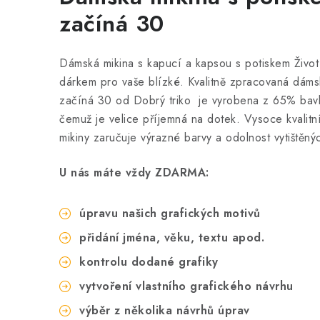
začíná 30
Dámská mikina s kapucí a kapsou s potiskem Život 
dárkem pro vaše blízké. Kvalitně zpracovaná dámsk
začíná 30 od Dobrý triko
je vyrobena z 65% bavl
čemuž je velice příjemná na dotek. Vysoce kvalitní
mikiny zaručuje výrazné barvy a odolnost vytištěný
U nás máte vždy ZDARMA:
úpravu našich grafických motivů
přidání jména, věku, textu apod.
kontrolu dodané grafiky
vytvoření vlastního grafického návrhu
výběr z několika návrhů úprav