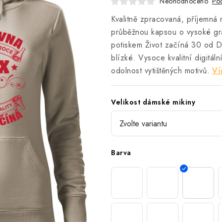
Neohodnoceno
Pod
Kvalitně zpracovaná, příjemná 
průběžnou kapsou o vysoké g
potiskem Život začíná 30 od D
blízké.
Vysoce kvalitní digitál
odolnost vytištěných motivů.
Ví
Velikost dámské mikiny
Barva