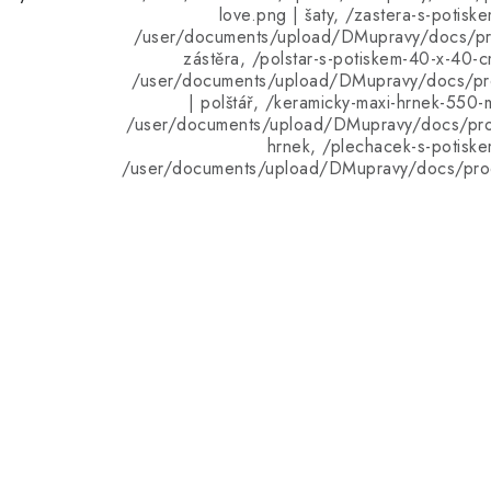
love.png | šaty, /zastera-s-potisk
/user/documents/upload/DMupravy/docs/pro
zástěra, /polstar-s-potiskem-40-x-40-c
/user/documents/upload/DMupravy/docs/pro
| polštář, /keramicky-maxi-hrnek-550-m
/user/documents/upload/DMupravy/docs/pro
hrnek, /plechacek-s-potiske
/user/documents/upload/DMupravy/docs/pro