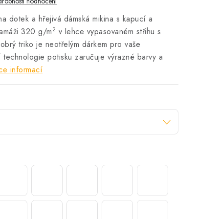
robnosti hodnocení
na dotek a hřejivá dámská mikina s kapucí a
2
ramáži 320 g/m
v lehce vypasovaném střihu s
obrý triko je neotřelým dárkem pro vaše
ní technologie potisku zaručuje výrazné barvy a
ce informací