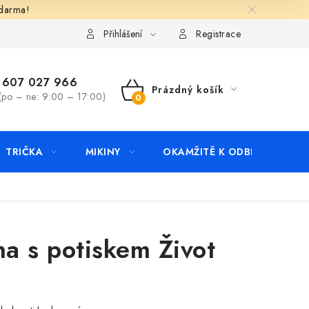
zdarma!
apište nám
Kontakty
Přihlášení
Registrace
607 027 966
Prázdný košík
(po – ne: 9:00 – 17:00)
NÁKUPNÍ
KOŠÍK
TRIČKA
MIKINY
OKAMŽITĚ K ODBĚRU
B
a s potiskem Život