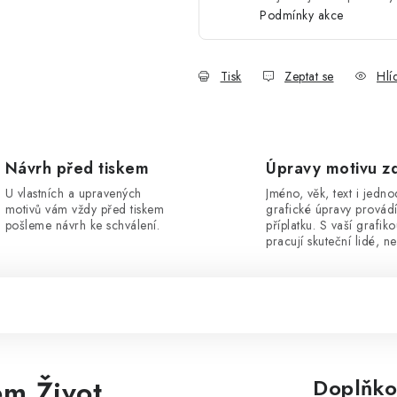
Podmínky akce
Tisk
Zeptat se
Hlí
Návrh před tiskem
Úpravy motivu z
U vlastních a upravených
Jméno, věk, text i jedn
motivů vám vždy před tiskem
grafické úpravy provád
pošleme návrh ke schválení.
příplatku. S vaší grafik
pracují skuteční lidé, ne
em Život
Doplňko