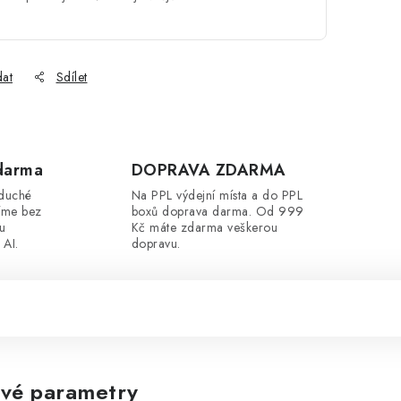
dat
Sdílet
darma
DOPRAVA ZDARMA
oduché
Na PPL výdejní místa a do PPL
íme bez
boxů doprava darma. Od 999
ou
Kč máte zdarma veškerou
 AI.
dopravu.
vé parametry