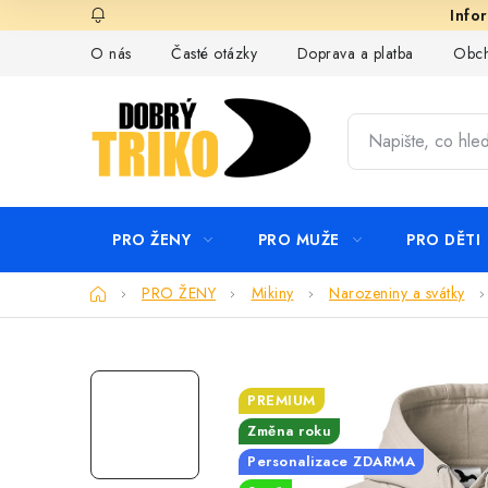
Přejít
na
O nás
Časté otázky
Doprava a platba
Obch
obsah
PRO ŽENY
PRO MUŽE
PRO DĚTI
Domů
PRO ŽENY
Mikiny
Narozeniny a svátky
PREMIUM
Změna roku
Personalizace ZDARMA