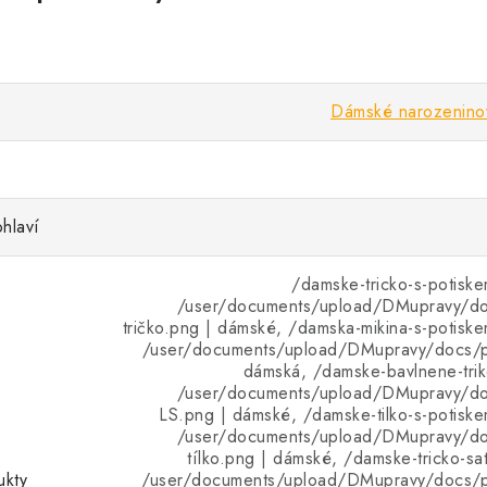
Dámské narozeninové
hlaví
/damske-tricko-s-potiske
/user/documents/upload/DMupravy/d
tričko.png | dámské, /damska-mikina-s-potiske
/user/documents/upload/DMupravy/docs/pr
dámská, /damske-bavlnene-trik
/user/documents/upload/DMupravy/d
LS.png | dámské, /damske-tilko-s-potiske
/user/documents/upload/DMupravy/d
tílko.png | dámské, /damske-tricko-sat
ukty
/user/documents/upload/DMupravy/docs/p