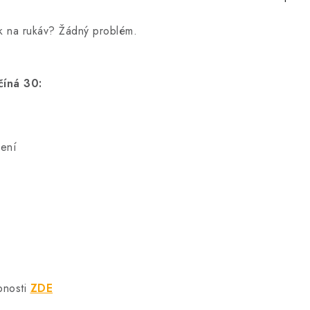
sk na rukáv? Žádný problém.
číná 30:
šení
bnosti
ZDE