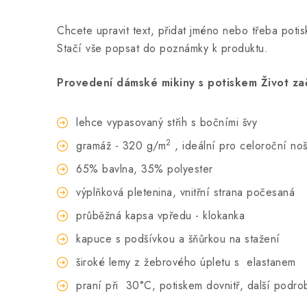
Chcete upravit text, přidat jméno nebo třeba poti
Stačí vše popsat do poznámky k produktu.
Provedení dámské mikiny s potiskem Život za
lehce vypasovaný střih s bočními švy
2
gramáž - 320 g/m
, ideální pro celoroční no
65% bavlna, 35% polyester
výplňková pletenina, vnitřní strana počesaná
průběžná kapsa vpředu - klokanka
kapuce s podšívkou a šňůrkou na stažení
široké lemy z žebrového úpletu s elastanem
praní při
30°C, potiskem dovnitř, další podro