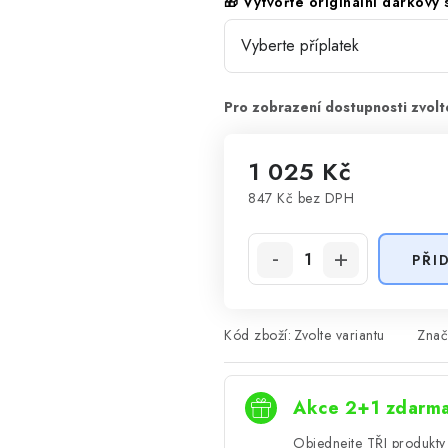
🎁 Vytvořte originální dárkový
1 025 Kč
847 Kč
bez DPH
Měrná cena:
PŘI
Kód zboží:
Zvolte variantu
Znač
Akce 2+1 zdarm
Objednejte TŘI produkty 