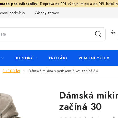
Doprava na PPL výdejní místa a do PPL boxů 
odní podmínky
Zásady zpracování ochrany osobních údajů
N
DOPLŇKY
PRO PÁRY
VLASTNÍ MOTIV
1 - 100 let
Dámská mikina s potiskem Život začíná 30
Dámská mikin
začíná 30