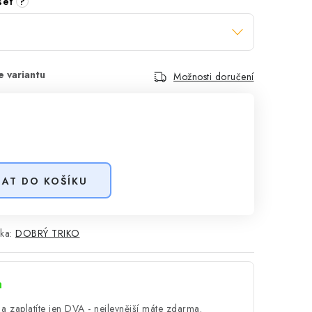
 set
?
Možnosti doručení
DAT DO KOŠÍKU
ka:
DOBRÝ TRIKO
a
a zaplatíte jen DVA - nejlevnější máte zdarma.