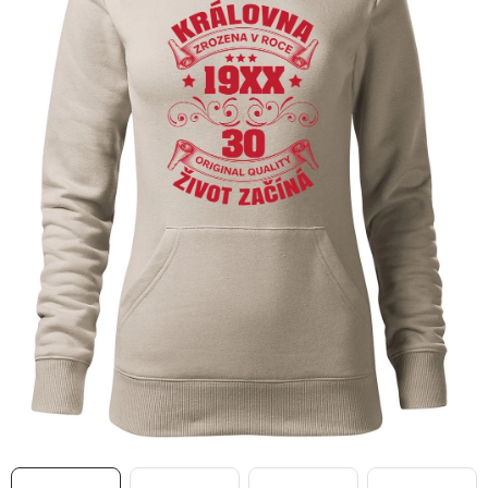
MIKINY
OKAMŽITĚ K ODBĚRU
B2B
MÁM SRDCE POMÁHÁM
VÁNOCE
PROVIZNÍ SYSTÉM
O nás
Časté otázky
Doprava a platba
Obchodní podmínky
Zásady zpracování ochrany osobních údajů
Napište nám
Kontakty