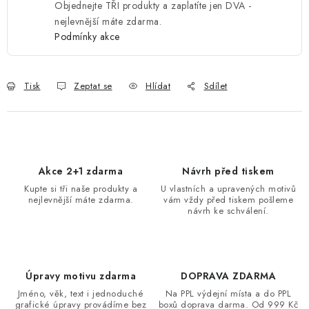
Objednejte TŘI produkty a zaplatíte jen DVA -
nejlevnější máte zdarma.
Podmínky akce
Tisk
Zeptat se
Hlídat
Sdílet
Akce 2+1 zdarma
Návrh před tiskem
Kupte si tři naše produkty a
U vlastních a upravených motivů
nejlevnější máte zdarma.
vám vždy před tiskem pošleme
návrh ke schválení.
Úpravy motivu zdarma
DOPRAVA ZDARMA
Jméno, věk, text i jednoduché
Na PPL výdejní místa a do PPL
grafické úpravy provádíme bez
boxů doprava darma. Od 999 Kč