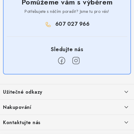
Pomůžeme vám s výběrem
Potřebujete s něčím poradit? Jsme tu pro vás!
607 027 966
Z
á
Užitečné odkazy
p
a
Obchodní podmínky
Nakupování
t
Zásady zpracování ochrany osobních údajů
í
Časté otázky
Kontaktujte nás
Provizní systém
Doprava a platba