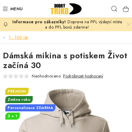
Přejít
Hleda
na
obsah
Doprava na PPL výdejní místa
PRO ŽENY
a do PPL boxů zdarma!
1 - 100 let
PRO MUŽE
Dámská mikina s potiskem Život
PRO DĚTI
začíná 30
DOPLŇKY
Neohodnoceno
Podrobnosti hodnocení
PRO PÁRY
PREMIUM
Změna roku
VLASTNÍ MOTIV
Personalizace ZDARMA
2 + 1
TRIČKA