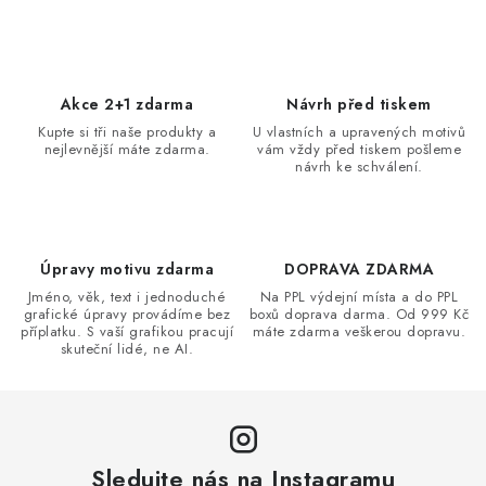
v
l
á
d
Akce 2+1 zdarma
Návrh před tiskem
a
Kupte si tři naše produkty a
U vlastních a upravených motivů
nejlevnější máte zdarma.
vám vždy před tiskem pošleme
c
návrh ke schválení.
í
p
r
v
Úpravy motivu zdarma
DOPRAVA ZDARMA
k
Jméno, věk, text i jednoduché
Na PPL výdejní místa a do PPL
grafické úpravy provádíme bez
boxů doprava darma. Od 999 Kč
y
příplatku. S vaší grafikou pracují
máte zdarma veškerou dopravu.
v
skuteční lidé, ne AI.
ý
p
i
s
Sledujte nás na Instagramu