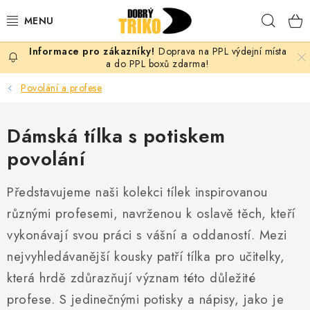
Přejít
Hleda
na
obsah
Doprava na PPL výdejní místa
PRO ŽENY
a do PPL boxů zdarma!
Povolání a profese
PRO MUŽE
Dámská tílka s potiskem
PRO DĚTI
povolání
DOPLŇKY
Představujeme naši kolekci tílek inspirovanou
PRO PÁRY
různými profesemi, navrženou k oslavě těch, kteří
vykonávají svou práci s vášní a oddaností. Mezi
VLASTNÍ MOTIV
nejvyhledávanější kousky patří tílka pro učitelky,
TRIČKA
která hrdě zdůrazňují význam této důležité
profese. S jedinečnými potisky a nápisy, jako je