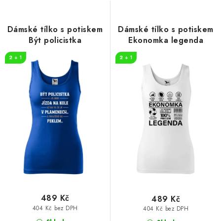
s
n
p
í
r
p
Dámské tílko s potiskem
Dámské tílko s potiskem
o
r
Být policistka
Ekonomka legenda
d
o
2 + 1
2 + 1
u
d
k
u
t
k
ů
t
ů
489 Kč
489 Kč
404 Kč bez DPH
404 Kč bez DPH