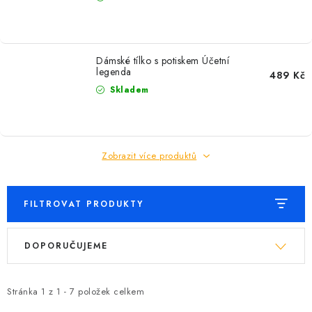
Dámské tílko s potiskem Účetní
legenda
489 Kč
Skladem
Zobrazit více produktů
FILTROVAT PRODUKTY
V
Ř
DOPORUČUJEME
ý
a
p
z
i
e
Stránka
1
z
1
-
7
položek celkem