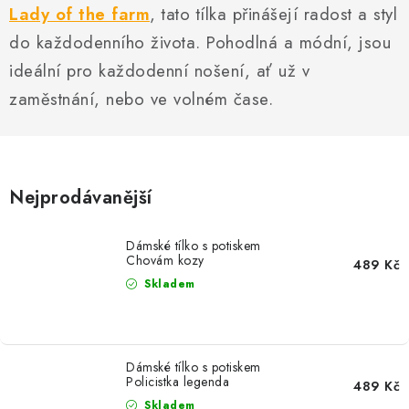
MIKINY
Lady of the farm
, tato tílka přinášejí radost a styl
do každodenního života. Pohodlná a módní, jsou
OKAMŽITĚ K ODBĚRU
ideální pro každodenní nošení, ať už v
zaměstnání, nebo ve volném čase.
B2B
MÁM SRDCE POMÁHÁM
VÁNOCE
Nejprodávanější
PROVIZNÍ SYSTÉM
Dámské tílko s potiskem
Chovám kozy
489 Kč
Skladem
O nás
Časté otázky
Doprava a platba
Obchodní podmínky
Zásady zpracování ochrany osobních údajů
Napište nám
Dámské tílko s potiskem
Kontakty
Policistka legenda
489 Kč
Skladem