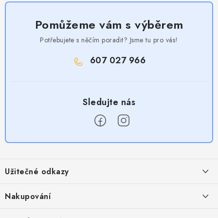
Pomůžeme vám s výběrem
Potřebujete s něčím poradit? Jsme tu pro vás!
607 027 966
Z
á
Užitečné odkazy
p
a
Obchodní podmínky
Nakupování
t
Zásady zpracování ochrany osobních údajů
í
Časté otázky