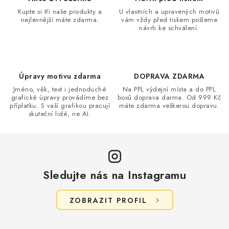
a
Kupte si tři naše produkty a
U vlastních a upravených motivů
nejlevnější máte zdarma.
vám vždy před tiskem pošleme
c
návrh ke schválení.
í
p
r
v
Úpravy motivu zdarma
DOPRAVA ZDARMA
k
Jméno, věk, text i jednoduché
Na PPL výdejní místa a do PPL
grafické úpravy provádíme bez
boxů doprava darma. Od 999 Kč
y
příplatku. S vaší grafikou pracují
máte zdarma veškerou dopravu.
v
skuteční lidé, ne AI.
ý
p
i
s
Sledujte nás na Instagramu
u
ZOBRAZIT PROFIL