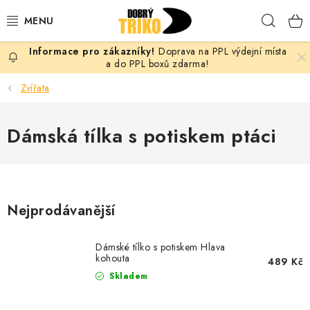
Přejít
Hleda
na
obsah
Doprava na PPL výdejní místa
PRO ŽENY
a do PPL boxů zdarma!
Zvířata
PRO MUŽE
Dámská tílka s potiskem ptáci
PRO DĚTI
DOPLŇKY
PRO PÁRY
Nejprodávanější
VLASTNÍ MOTIV
Dámské tílko s potiskem Hlava
kohouta
489 Kč
TRIČKA
Skladem