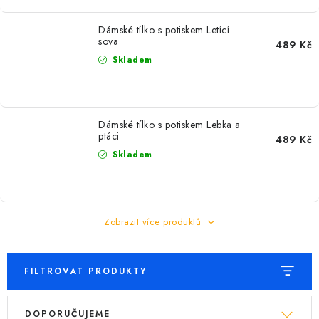
MIKINY
Dámské tílko s potiskem Letící
OKAMŽITĚ K ODBĚRU
sova
489 Kč
Skladem
B2B
MÁM SRDCE POMÁHÁM
Dámské tílko s potiskem Lebka a
ptáci
489 Kč
VÁNOCE
Skladem
PROVIZNÍ SYSTÉM
Zobrazit více produktů
O nás
Časté otázky
Doprava a platba
Obchodní podmínky
Zásady zpracování ochrany osobních údajů
Napište nám
FILTROVAT PRODUKTY
Kontakty
V
Ř
DOPORUČUJEME