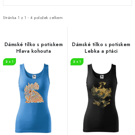
ý
a
p
z
i
e
Stránka
1
z
1
-
4
položek celkem
s
n
p
í
r
p
Dámské tílko s potiskem
Dámské tílko s potiskem
o
r
Hlava kohouta
Lebka a ptáci
d
o
2 + 1
2 + 1
u
d
k
u
t
k
ů
t
ů