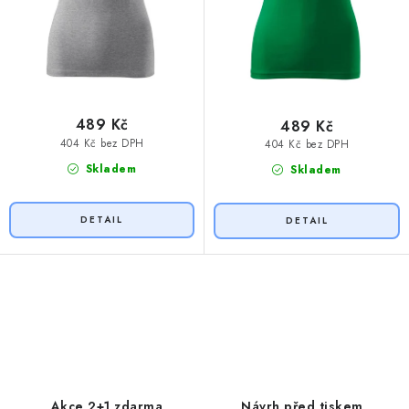
489 Kč
489 Kč
404 Kč bez DPH
404 Kč bez DPH
Skladem
Skladem
O
v
l
á
d
Akce 2+1 zdarma
Návrh před tiskem