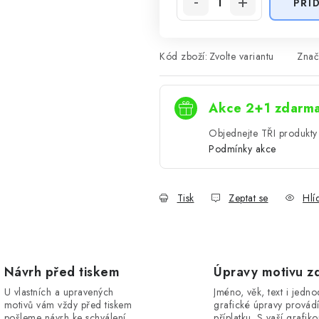
PŘI
Kód zboží:
Zvolte variantu
Znač
Akce 2+1 zdarm
Objednejte TŘI produkty 
Podmínky akce
Tisk
Zeptat se
Hlí
Návrh před tiskem
Úpravy motivu z
U vlastních a upravených
Jméno, věk, text i jedn
motivů vám vždy před tiskem
grafické úpravy provád
pošleme návrh ke schválení.
příplatku. S vaší grafik