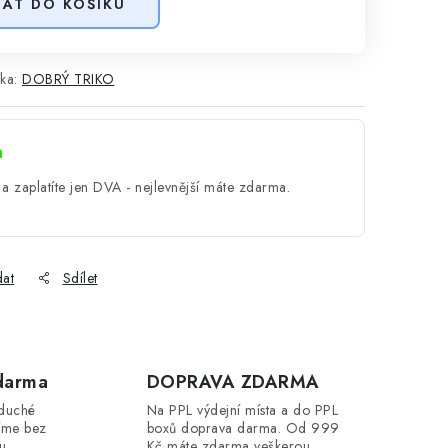
DAT DO KOŠÍKU
ka:
DOBRÝ TRIKO
a
a zaplatíte jen DVA - nejlevnější máte zdarma.
dat
Sdílet
darma
DOPRAVA ZDARMA
oduché
Na PPL výdejní místa a do PPL
íme bez
boxů doprava darma. Od 999
ou
Kč máte zdarma veškerou