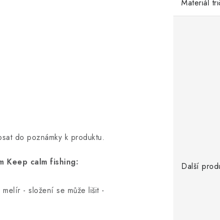
Materiál tr
opsat do poznámky k produktu.
 Keep calm fishing:
Další prod
elír - složení se může lišit -