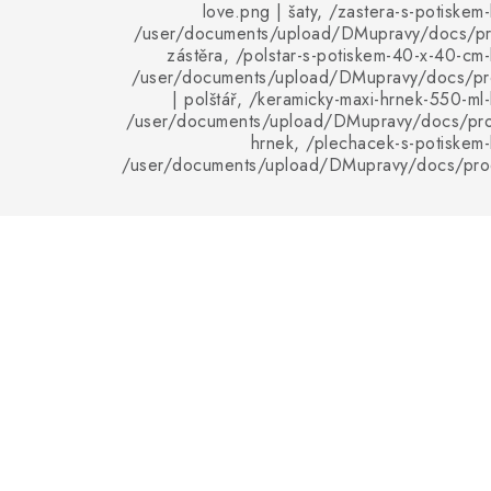
love.png | šaty, /zastera-s-potiskem
/user/documents/upload/DMupravy/docs/pro
zástěra, /polstar-s-potiskem-40-x-40-cm-
/user/documents/upload/DMupravy/docs/pro
| polštář, /keramicky-maxi-hrnek-550-ml-
/user/documents/upload/DMupravy/docs/pro
hrnek, /plechacek-s-potiskem-
/user/documents/upload/DMupravy/docs/pro