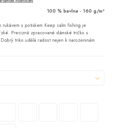
robnosti hodnocení
100 % bavlna -
160 g/m²
m rukávem s potiskem Keep calm fishing je
lízké. Precizně zpracované dámské tričko s
 Dobrý triko udělá radost nejen k narozeninám