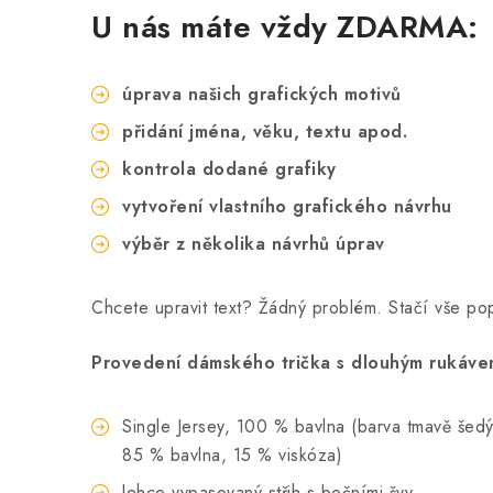
U nás máte vždy ZDARMA:
úprava našich grafických motivů
přidání jména, věku, textu apod.
kontrola dodané grafiky
vytvoření vlastního grafického návrhu
výběr z několika návrhů úprav
Chcete upravit text? Žádný problém. Stačí vše p
Provedení dámského trička s dlouhým rukávem
Single Jersey, 100 % bavlna (barva tmavě šedý m
85 % bavlna, 15 % viskóza)
lehce vypasovaný střih s bočními švy