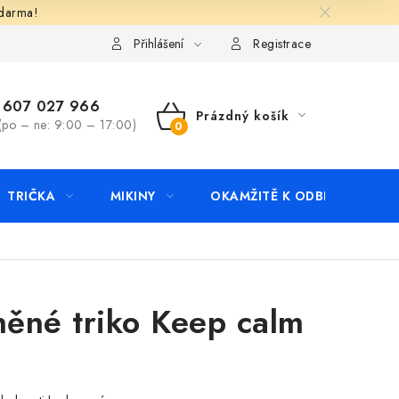
zdarma!
apište nám
Kontakty
Přihlášení
Registrace
607 027 966
Prázdný košík
(po – ne: 9:00 – 17:00)
NÁKUPNÍ
KOŠÍK
TRIČKA
MIKINY
OKAMŽITĚ K ODBĚRU
B
ěné triko Keep calm