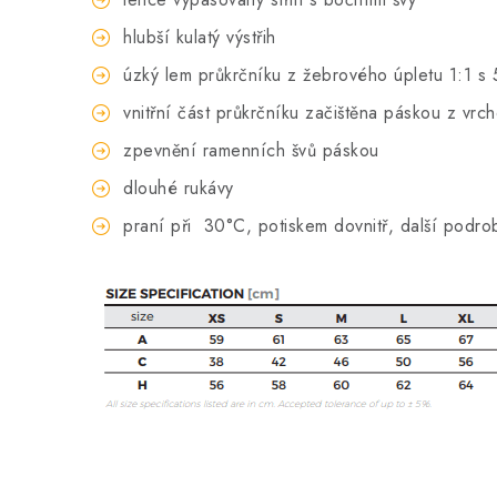
hlubší kulatý výstřih
úzký lem průkrčníku z žebrového úpletu 1:1 s 
vnitřní část průkrčníku začištěna páskou z vrc
zpevnění ramenních švů páskou
dlouhé rukávy
praní při
30°C, potiskem dovnitř, další podro