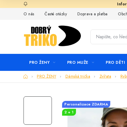
Přejít
na
O nás
Časté otázky
Doprava a platba
Obch
obsah
PRO ŽENY
PRO MUŽE
PRO DĚTI
Domů
PRO ŽENY
Dámská trička
Zvířata
Ryb
Personalizace ZDARMA
2 + 1