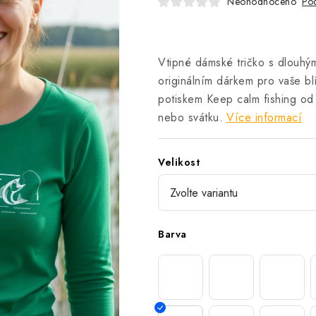
Neohodnoceno
Pod
Vtipné dámské tričko s dlouhý
originálním dárkem pro vaše b
potiskem Keep calm fishing od
nebo svátku.
Více informací
Velikost
Barva