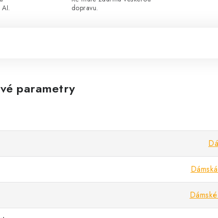
 AI.
dopravu.
vé parametry
Dá
Dámská 
Dámské 