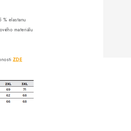
5 % elastanu
hového materiálu
bnosti
ZDE