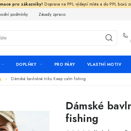
Doprava na PPL výdejní místa a do PPL boxů 
odní podmínky
Zásady zpracování ochrany osobních údajů
N
DOPLŇKY
PRO PÁRY
VLASTNÍ MOTIV
y
Dámské bavlněné triko Keep calm fishing
Dámské bavln
fishing