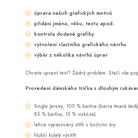
úprava našich grafických motivů
přidání jména, věku, textu apod.
kontrola dodané grafiky
vytvoření vlastního grafického návrhu
výběr z několika návrhů úprav
Chcete upravit text? Žádný problém. Stačí vše p
Provedení dámského trička s dlouhým rukávem
Single Jersey, 100 % bavlna (barva tmavě šedý m
85 % bavlna, 15 % viskóza)
lehce vypasovaný střih s bočními švy
hlubší kulatý výstřih