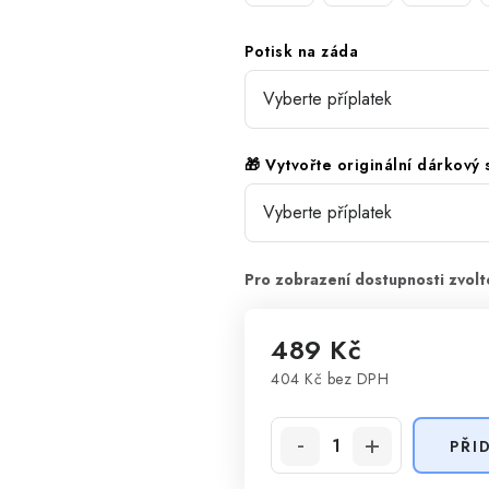
Potisk na záda
🎁 Vytvořte originální dárkový
489 Kč
404 Kč
bez DPH
Měrná cena:
PŘI