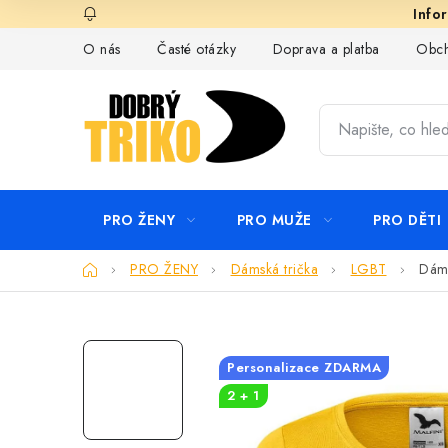
Přejít
na
O nás
Časté otázky
Doprava a platba
Obch
obsah
PRO ŽENY
PRO MUŽE
PRO DĚTI
Domů
PRO ŽENY
Dámská trička
LGBT
Dáms
Personalizace ZDARMA
2 + 1