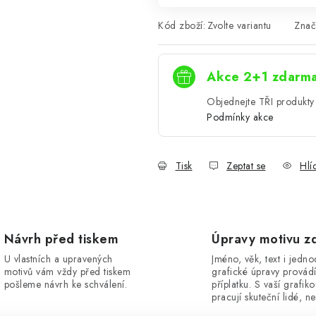
Kód zboží:
Zvolte variantu
Znač
Akce 2+1 zdarm
Objednejte TŘI produkty 
Podmínky akce
Tisk
Zeptat se
Hlí
Návrh před tiskem
Úpravy motivu z
U vlastních a upravených
Jméno, věk, text i jedn
motivů vám vždy před tiskem
grafické úpravy provád
pošleme návrh ke schválení.
příplatku. S vaší grafik
pracují skuteční lidé, ne