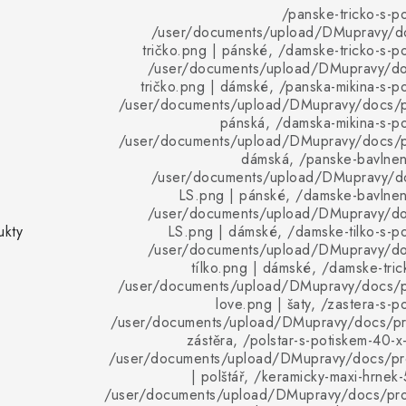
/panske-tricko-s-po
/user/documents/upload/DMupravy/d
tričko.png | pánské, /damske-tricko-s-po
/user/documents/upload/DMupravy/d
tričko.png | dámské, /panska-mikina-s-po
/user/documents/upload/DMupravy/docs/pr
pánská, /damska-mikina-s-po
/user/documents/upload/DMupravy/docs/pr
dámská, /panske-bavlnene
/user/documents/upload/DMupravy/d
LS.png | pánské, /damske-bavlnene
/user/documents/upload/DMupravy/d
ukty
LS.png | dámské, /damske-tilko-s-po
/user/documents/upload/DMupravy/d
tílko.png | dámské, /damske-tric
/user/documents/upload/DMupravy/docs/p
love.png | šaty, /zastera-s-p
/user/documents/upload/DMupravy/docs/pro
zástěra, /polstar-s-potiskem-40-x
/user/documents/upload/DMupravy/docs/pro
| polštář, /keramicky-maxi-hrnek
/user/documents/upload/DMupravy/docs/pro