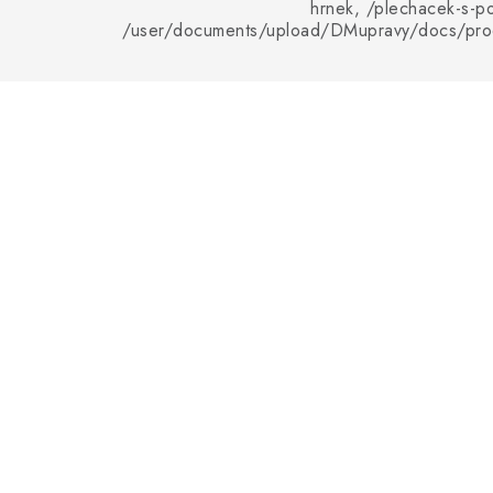
hrnek, /plechacek-s-po
/user/documents/upload/DMupravy/docs/pro