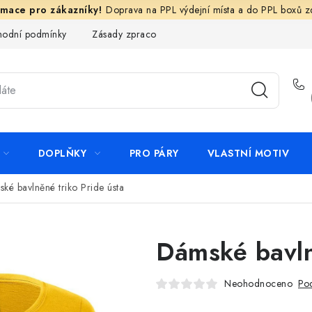
Doprava na PPL výdejní místa a do PPL boxů 
odní podmínky
Zásady zpracování ochrany osobních údajů
N
DOPLŇKY
PRO PÁRY
VLASTNÍ MOTIV
ké bavlněné triko Pride ústa
Dámské bavln
Neohodnoceno
Pod