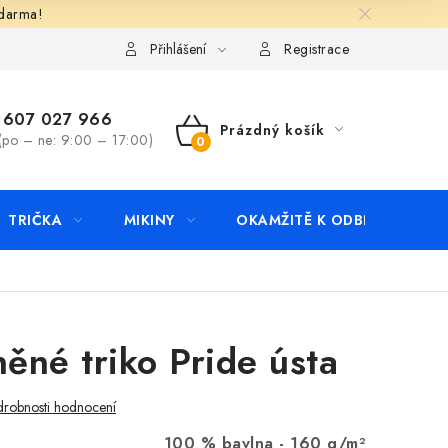
zdarma!
apište nám
Kontakty
Přihlášení
Registrace
607 027 966
Prázdný košík
(po – ne: 9:00 – 17:00)
NÁKUPNÍ
KOŠÍK
TRIČKA
MIKINY
OKAMŽITĚ K ODBĚRU
B
ěné triko Pride ústa
robnosti hodnocení
100 % bavlna -
160 g/m²