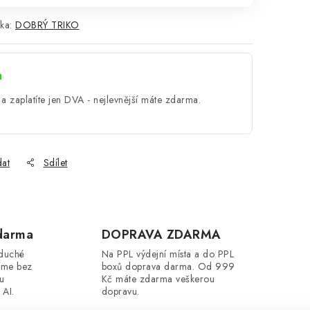
ka:
DOBRÝ TRIKO
a
a zaplatíte jen DVA - nejlevnější máte zdarma.
dat
Sdílet
darma
DOPRAVA ZDARMA
oduché
Na PPL výdejní místa a do PPL
íme bez
boxů doprava darma. Od 999
ou
Kč máte zdarma veškerou
 AI.
dopravu.