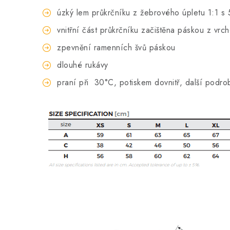
úzký lem průkrčníku z žebrového úpletu 1:1 s 
vnitřní část průkrčníku začištěna páskou z vrc
zpevnění ramenních švů páskou
dlouhé rukávy
praní při
30°C, potiskem dovnitř, další podro