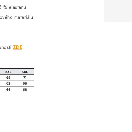
5 % elastanu
hového materiálu
bnosti
ZDE