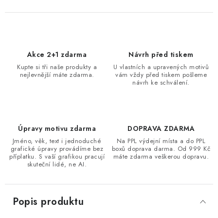
Akce 2+1 zdarma
Návrh před tiskem
Kupte si tři naše produkty a
U vlastních a upravených motivů
nejlevnější máte zdarma.
vám vždy před tiskem pošleme
návrh ke schválení.
Úpravy motivu zdarma
DOPRAVA ZDARMA
Jméno, věk, text i jednoduché
Na PPL výdejní místa a do PPL
grafické úpravy provádíme bez
boxů doprava darma. Od 999 Kč
příplatku. S vaší grafikou pracují
máte zdarma veškerou dopravu.
skuteční lidé, ne AI.
Popis produktu