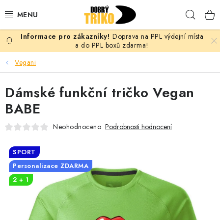
Přejít
Hleda
na
obsah
Doprava na PPL výdejní místa
PRO ŽENY
a do PPL boxů zdarma!
Vegani
PRO MUŽE
Dámské funkční tričko Vegan
PRO DĚTI
BABE
DOPLŇKY
Neohodnoceno
Podrobnosti hodnocení
PRO PÁRY
SPORT
Personalizace ZDARMA
VLASTNÍ MOTIV
2 + 1
TRIČKA