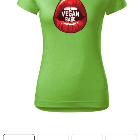
MIKINY
OKAMŽITĚ K ODBĚRU
B2B
MÁM SRDCE POMÁHÁM
VÁNOCE
PROVIZNÍ SYSTÉM
O nás
Časté otázky
Doprava a platba
Obchodní podmínky
Zásady zpracování ochrany osobních údajů
Napište nám
Kontakty