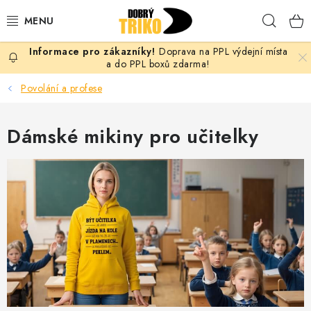
Přejít
Hleda
na
obsah
Doprava na PPL výdejní místa
PRO ŽENY
a do PPL boxů zdarma!
Povolání a profese
PRO MUŽE
Dámské mikiny pro učitelky
PRO DĚTI
DOPLŇKY
PRO PÁRY
VLASTNÍ MOTIV
TRIČKA