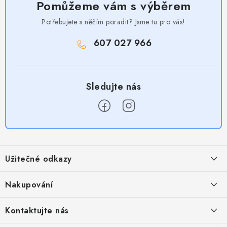
Pomůžeme vám s výběrem
Potřebujete s něčím poradit? Jsme tu pro vás!
607 027 966
Z
á
Užitečné odkazy
p
a
Obchodní podmínky
Nakupování
t
Zásady zpracování ochrany osobních údajů
í
Časté otázky
Kontaktujte nás
Provizní systém
Doprava a platba