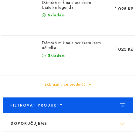
Dámská mikina s potiskem
Učitelka legenda
1 025 Kč
Skladem
Dámská mikina s potiskem Jsem
učitelka
1 025 Kč
Skladem
Zobrazit více produktů
FILTROVAT PRODUKTY
V
Ř
DOPORUČUJEME
ý
a