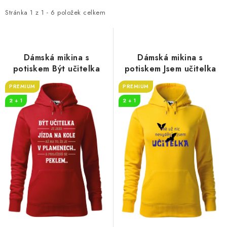
p
z
i
e
Stránka
1
z
1
-
6
položek celkem
s
n
p
í
r
p
Dámská mikina s
Dámská mikina s
o
r
potiskem Být učitelka
potiskem Jsem učitelka
d
o
PREMIUM
PREMIUM
u
d
2 + 1
2 + 1
k
u
t
k
ů
t
ů