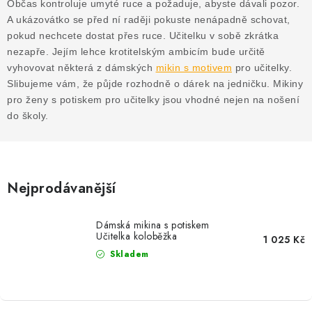
MIKINY
Občas kontroluje umyté ruce a požaduje, abyste dávali pozor.
A ukázovátko se před ní raději pokuste nenápadně schovat,
OKAMŽITĚ K ODBĚRU
pokud nechcete dostat přes ruce. Učitelku v sobě zkrátka
nezapře. Jejím lehce krotitelským ambicím bude určitě
vyhovovat některá z dámských
mikin s motivem
pro učitelky.
B2B
Slibujeme vám, že půjde rozhodně o dárek na jedničku. Mikiny
pro ženy s potiskem pro učitelky jsou vhodné nejen na nošení
MÁM SRDCE POMÁHÁM
do školy.
VÁNOCE
PROVIZNÍ SYSTÉM
Nejprodávanější
O nás
Časté otázky
Doprava a platba
Dámská mikina s potiskem
Učitelka koloběžka
1 025 Kč
Obchodní podmínky
Skladem
Zásady zpracování ochrany osobních údajů
Napište nám
Kontakty