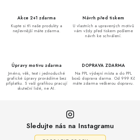
l
á
d
Akce 2+1 zdarma
Návrh před tiskem
a
Kupte si tři naše produkty a
U vlastních a upravených motivů
nejlevnější máte zdarma.
vám vždy před tiskem pošleme
c
návrh ke schválení.
í
p
r
v
Úpravy motivu zdarma
DOPRAVA ZDARMA
k
Jméno, věk, text i jednoduché
Na PPL výdejní místa a do PPL
grafické úpravy provádíme bez
boxů doprava darma. Od 999 Kč
y
příplatku. S vaší grafikou pracují
máte zdarma veškerou dopravu.
v
skuteční lidé, ne AI.
ý
p
i
s
Sledujte nás na Instagramu
u