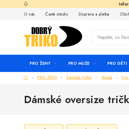
Přejít
na
O nás
Časté otázky
Doprava a platba
Obch
obsah
PRO ŽENY
PRO MUŽE
PRO DĚTI
Domů
PRO ŽENY
Dámská trička
Vtipné
Pro
Dámské oversize trič