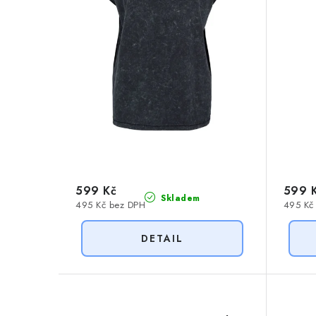
r
o
o
d
d
u
u
k
k
t
t
ů
ů
599 Kč
599 
Skladem
495 Kč bez DPH
495 Kč