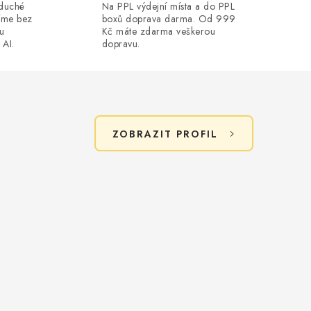
oduché
Na PPL výdejní místa a do PPL
íme bez
boxů doprava darma. Od 999
ou
Kč máte zdarma veškerou
 AI.
dopravu.
ZOBRAZIT PROFIL