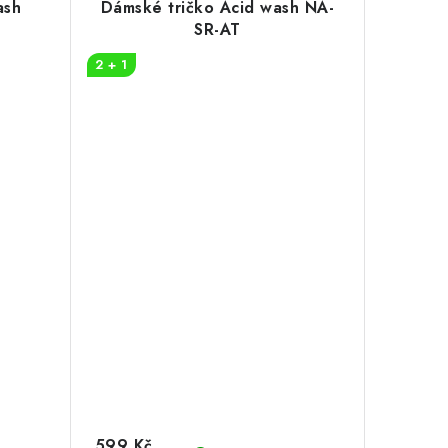
ash
Dámské tričko Acid wash NA-
SR-AT
2 + 1
599 Kč