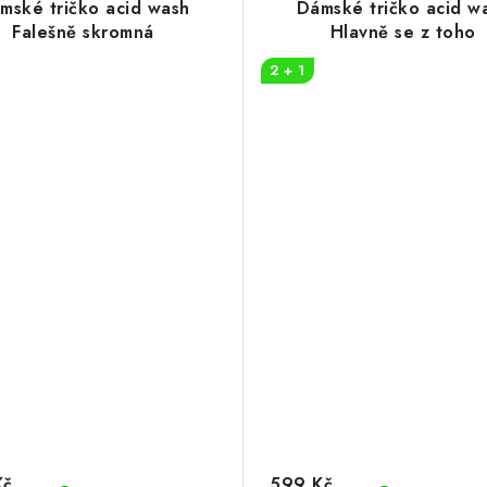
mské tričko acid wash
Dámské tričko acid w
Falešně skromná
Hlavně se z toho
2 + 1
Kč
599 Kč