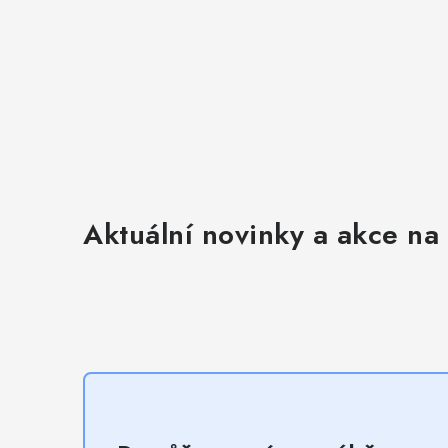
i
s
u
Aktuální novinky a akce na 