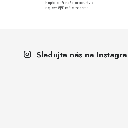
Kupte si tři naše produkty a
á
nejlevnější máte zdarma.
d
a
c
í
p
Sledujte nás na Instagr
r
v
k
y
v
ý
p