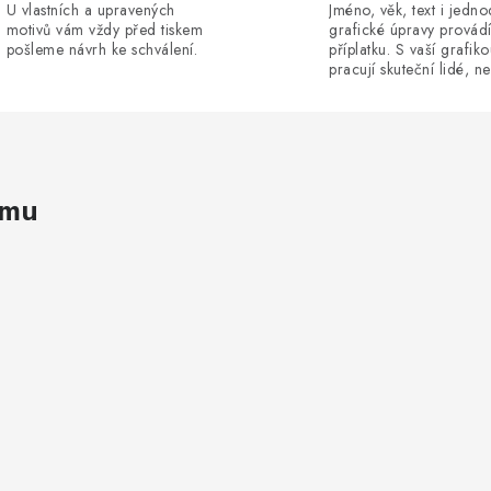
U vlastních a upravených
Jméno, věk, text i jedn
motivů vám vždy před tiskem
grafické úpravy provád
pošleme návrh ke schválení.
příplatku. S vaší grafik
pracují skuteční lidé, ne
amu