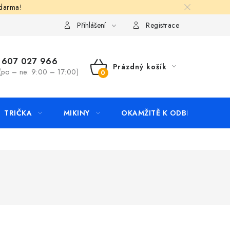
zdarma!
apište nám
Kontakty
Přihlášení
Registrace
607 027 966
Prázdný košík
(po – ne: 9:00 – 17:00)
NÁKUPNÍ
KOŠÍK
TRIČKA
MIKINY
OKAMŽITĚ K ODBĚRU
B