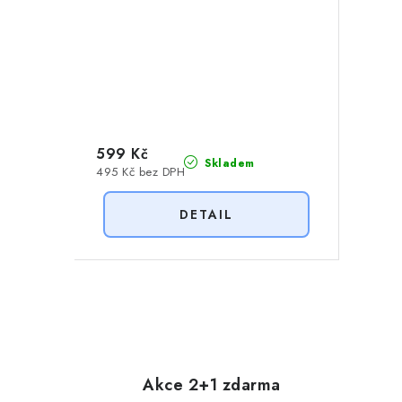
599 Kč
Skladem
495 Kč bez DPH
O
v
l
Akce 2+1 zdarma