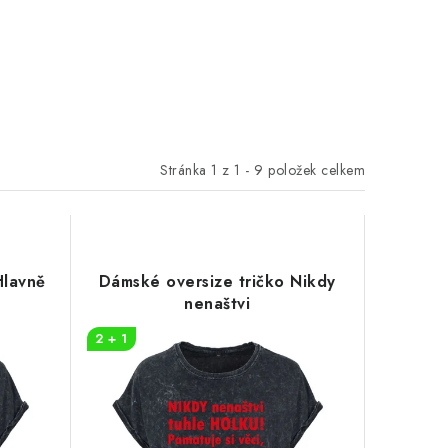
Stránka
1
z
1
-
9
položek celkem
Hlavně
Dámské oversize tričko Nikdy
nenaštvi
2 + 1