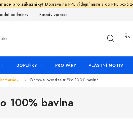
Doprava na PPL výdejní místa a do PPL boxů 
odní podmínky
Zásady zpracování ochrany osobních údajů
N
DOPLŇKY
PRO PÁRY
VLASTNÍ MOTIV
 kamarádku
Dámské oversize tričko 100% bavlna
ko 100% bavlna