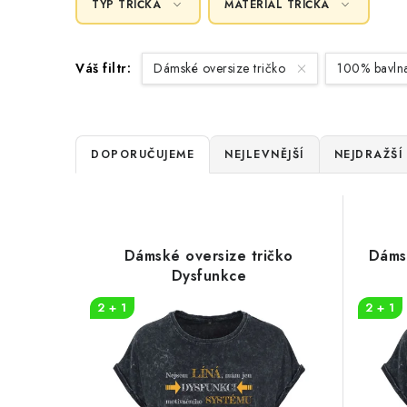
TYP TRIČKA
MATERIÁL TRIČKA
Váš filtr:
Dámské oversize tričko
100% bavl
Ř
DOPORUČUJEME
NEJLEVNĚJŠÍ
NEJDRAŽŠÍ
a
V
z
ý
e
Dámské oversize tričko
Dáms
p
Dysfunkce
n
i
2 + 1
2 + 1
í
s
p
p
r