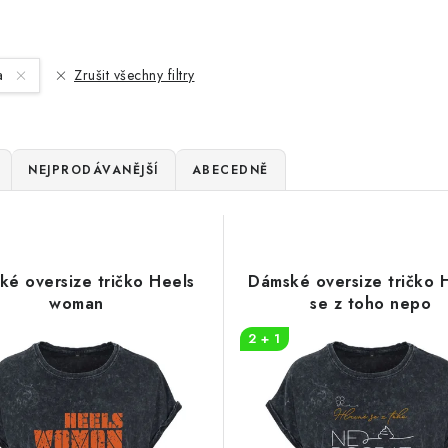
na
Zrušit všechny filtry
NEJPRODÁVANĚJŠÍ
ABECEDNĚ
ké oversize tričko Heels
Dámské oversize tričko 
woman
se z toho nepo
2 + 1