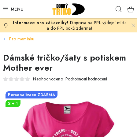
Přejít
Hleda
na
obsah
Doprava na PPL výdejní místa
PRO ŽENY
a do PPL boxů zdarma!
Pro maminku
PRO MUŽE
Dámské tričko/šaty s potiskem
PRO DĚTI
Mother ever
DOPLŇKY
Neohodnoceno
Podrobnosti hodnocení
PRO PÁRY
Personalizace ZDARMA
2 + 1
VLASTNÍ MOTIV
TRIČKA