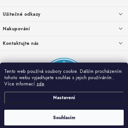
Z
á
Užitečné odkazy
p
a
Obchodní podmínky
Nakupování
t
Zásady zpracování ochrany osobních údajů
í
Časté otázky
Kontaktujte nás
Provizní systém
Doprava a platba
Napište nám
Partner stránek: Super plecháček
Podmínky akce 2 + 1 zdarma
Kontakty
Tento web používá soubory cookie. Dalším procházením
tohoto webu vyjadřujete souhlas s jejich používáním..
Více informací
zde
.
Nastavení
Souhlasím
Copyright 2026
Dobrý triko
. Všechna práva vyhrazena.
Vytvořil Shoptet