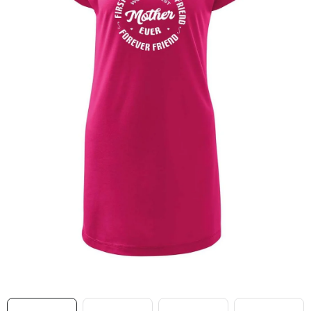
MIKINY
OKAMŽITĚ K ODBĚRU
B2B
MÁM SRDCE POMÁHÁM
VÁNOCE
PROVIZNÍ SYSTÉM
O nás
Časté otázky
Doprava a platba
Obchodní podmínky
Zásady zpracování ochrany osobních údajů
Napište nám
Kontakty