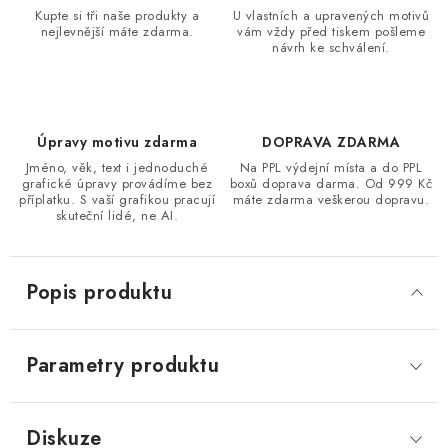
Kupte si tři naše produkty a
U vlastních a upravených motivů
nejlevnější máte zdarma.
vám vždy před tiskem pošleme
návrh ke schválení.
Úpravy motivu zdarma
DOPRAVA ZDARMA
Jméno, věk, text i jednoduché
Na PPL výdejní místa a do PPL
grafické úpravy provádíme bez
boxů doprava darma. Od 999 Kč
příplatku. S vaší grafikou pracují
máte zdarma veškerou dopravu.
skuteční lidé, ne AI.
Popis produktu
Parametry produktu
Diskuze