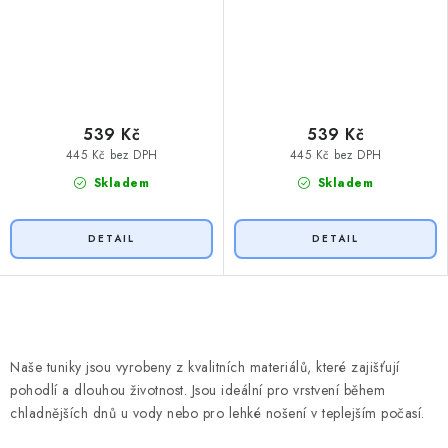
539 Kč
539 Kč
445 Kč bez DPH
445 Kč bez DPH
Skladem
Skladem
O
v
Naše tuniky jsou vyrobeny z kvalitních materiálů, které zajišťují
l
pohodlí a dlouhou životnost. Jsou ideální pro vrstvení během
á
chladnějších dnů u vody nebo pro lehké nošení v teplejším počasí.
d