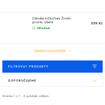
Dámské tričko/šaty Životní
priority rybáře
539 Kč
Skladem
Zobrazit více produktů
FILTROVAT PRODUKTY
V
Ř
DOPORUČUJEME
ý
a
p
z
i
e
Stránka
1
z
1
-
6
položek celkem
s
n