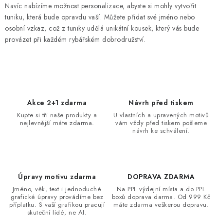
a
Navíc nabízíme možnost personalizace, abyste si mohly vytvořit
tuniku, která bude opravdu vaší. Můžete přidat své jméno nebo
c
osobní vzkaz, což z tuniky udělá unikátní kousek, který vás bude
í
provázet při každém rybářském dobrodružství.
p
r
v
k
y
Akce 2+1 zdarma
Návrh před tiskem
v
Kupte si tři naše produkty a
U vlastních a upravených motivů
ý
nejlevnější máte zdarma.
vám vždy před tiskem pošleme
návrh ke schválení.
p
i
s
u
Úpravy motivu zdarma
DOPRAVA ZDARMA
Jméno, věk, text i jednoduché
Na PPL výdejní místa a do PPL
grafické úpravy provádíme bez
boxů doprava darma. Od 999 Kč
příplatku. S vaší grafikou pracují
máte zdarma veškerou dopravu.
skuteční lidé, ne AI.