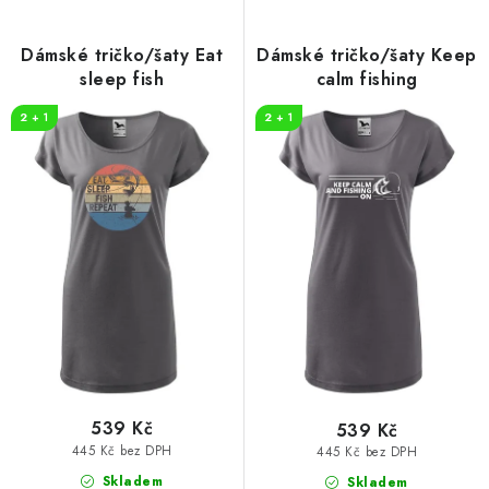
p
í
r
p
Dámské tričko/šaty Eat
Dámské tričko/šaty Keep
o
r
sleep fish
calm fishing
d
o
2 + 1
2 + 1
u
d
k
u
t
k
ů
t
ů
539 Kč
539 Kč
445 Kč bez DPH
445 Kč bez DPH
Skladem
Skladem