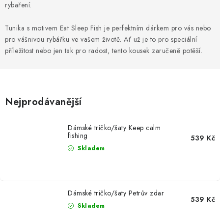
MIKINY
rybaření.
OKAMŽITĚ K ODBĚRU
Tunika s motivem Eat Sleep Fish je perfektním dárkem pro vás nebo
pro vášnivou rybářku ve vašem životě. Ať už je to pro speciální
příležitost nebo jen tak pro radost, tento kousek zaručeně potěší.
B2B
MÁM SRDCE POMÁHÁM
Nejprodávanější
VÁNOCE
Dámské tričko/šaty Keep calm
PROVIZNÍ SYSTÉM
fishing
539 Kč
Skladem
O nás
Časté otázky
Doprava a platba
Obchodní podmínky
Zásady zpracování ochrany osobních údajů
Napište nám
Dámské tričko/šaty Petrův zdar
539 Kč
Kontakty
Skladem