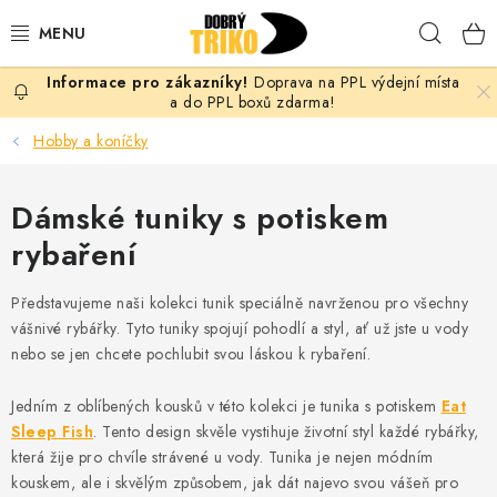
Přejít
Hleda
na
obsah
Doprava na PPL výdejní místa
PRO ŽENY
a do PPL boxů zdarma!
Hobby a koníčky
PRO MUŽE
Dámské tuniky s potiskem
PRO DĚTI
rybaření
DOPLŇKY
Představujeme naši kolekci tunik speciálně navrženou pro všechny
PRO PÁRY
vášnivé rybářky. Tyto tuniky spojují pohodlí a styl, ať už jste u vody
nebo se jen chcete pochlubit svou láskou k rybaření.
VLASTNÍ MOTIV
Jedním z oblíbených kousků v této kolekci je tunika s potiskem
Eat
Sleep Fish
. Tento design skvěle vystihuje životní styl každé rybářky,
TRIČKA
která žije pro chvíle strávené u vody. Tunika je nejen módním
kouskem, ale i skvělým způsobem, jak dát najevo svou vášeň pro