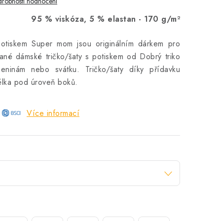
robnosti hodnocení
95 % viskóza, 5 % elastan -
170 g/m²
potiskem Super mom jsou originálním dárkem pro
ané dámské tričko/šaty s potiskem od Dobrý triko
zeninám nebo svátku. Tričko/šaty díky přídavku
Délka pod úroveň boků.
Více informací