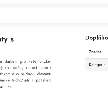
ty s
Doplňko
Značka
ním dárkem pro vaše blízké.
Kategorie
ý triko udělají radost nejen k
tiskem díky přídavku elastanu
mské tričko/šaty s potiskem
aminky.