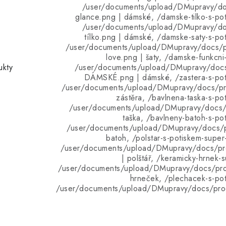
/user/documents/upload/DMupravy/d
glance.png | dámské, /damske-tilko-s-po
/user/documents/upload/DMupravy/d
tílko.png | dámské, /damske-saty-s-po
/user/documents/upload/DMupravy/docs/p
love.png | šaty, /damske-funkcni
ukty
/user/documents/upload/DMupravy/doc
DÁMSKÉ.png | dámské, /zastera-s-pot
/user/documents/upload/DMupravy/docs/pro
zástěra, /bavlnena-taska-s-p
/user/documents/upload/DMupravy/docs/p
taška, /bavlneny-batoh-s-po
/user/documents/upload/DMupravy/docs/p
batoh, /polstar-s-potiskem-supe
/user/documents/upload/DMupravy/docs/pro
| polštář, /keramicky-hrnek
/user/documents/upload/DMupravy/docs/pro
hrneček, /plechacek-s-po
/user/documents/upload/DMupravy/docs/pro