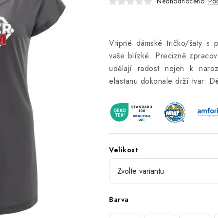
Neohodnoceno
Pod
Vtipné dámské tričko/šaty s 
vaše blízké. Precizně zpracov
udělají radost nejen k naro
elastanu dokonale drží tvar. 
Velikost
Barva