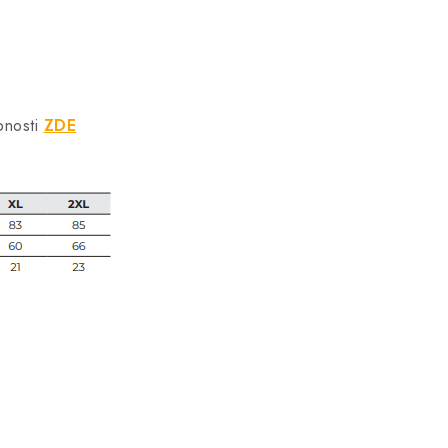
bnosti
ZDE