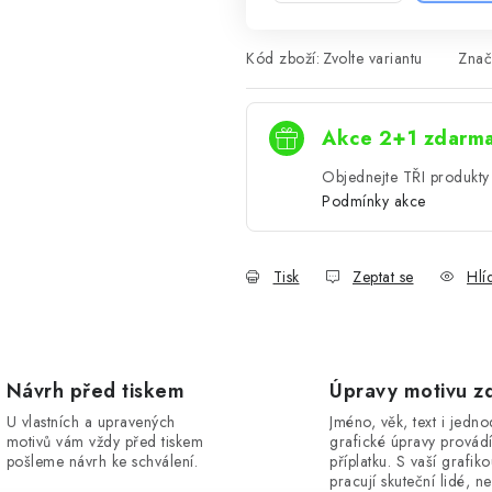
Kód zboží:
Zvolte variantu
Znač
Akce 2+1 zdarm
Objednejte TŘI produkty 
Podmínky akce
Tisk
Zeptat se
Hlí
Návrh před tiskem
Úpravy motivu z
U vlastních a upravených
Jméno, věk, text i jedn
motivů vám vždy před tiskem
grafické úpravy provád
pošleme návrh ke schválení.
příplatku. S vaší grafik
pracují skuteční lidé, ne