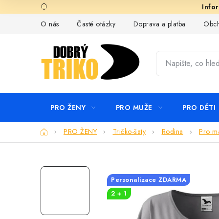
Přejít
na
O nás
Časté otázky
Doprava a platba
Obch
obsah
PRO ŽENY
PRO MUŽE
PRO DĚTI
Domů
PRO ŽENY
Tričko-šaty
Rodina
Pro m
Personalizace ZDARMA
2 + 1