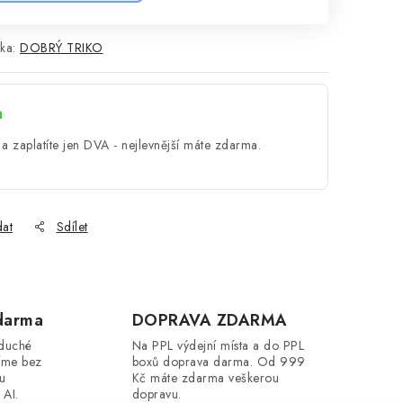
ka:
DOBRÝ TRIKO
a
a zaplatíte jen DVA - nejlevnější máte zdarma.
dat
Sdílet
darma
DOPRAVA ZDARMA
oduché
Na PPL výdejní místa a do PPL
íme bez
boxů doprava darma. Od 999
ou
Kč máte zdarma veškerou
 AI.
dopravu.