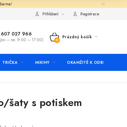
zdarma!
apište nám
Kontakty
Přihlášení
Registrace
607 027 966
Prázdný košík
(po – ne: 9:00 – 17:00)
NÁKUPNÍ
KOŠÍK
TRIČKA
MIKINY
OKAMŽITĚ K ODBĚRU
B
o/šaty s potiskem