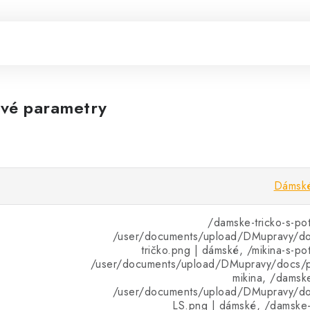
vé parametry
Dámské
/damske-tricko-s-po
/user/documents/upload/DMupravy/d
tričko.png | dámské, /mikina-s-p
/user/documents/upload/DMupravy/docs/pr
mikina, /damsk
/user/documents/upload/DMupravy/d
LS.png | dámské, /damske-