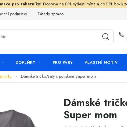
Doprava na PPL výdejní místa a do PPL boxů 
odní podmínky
Zásady zpracování ochrany osobních údajů
N
DOPLŇKY
PRO PÁRY
VLASTNÍ MOTIV
aminku
Dámské tričko/šaty s potiskem Super mom
Dámské tričk
Super mom