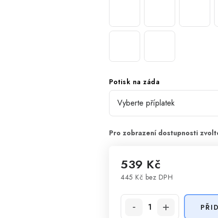
Potisk na záda
539 Kč
445 Kč
bez DPH
Měrná cena:
PŘI