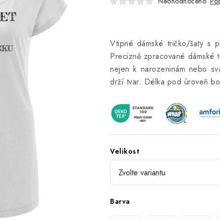
Neohodnoceno
Pod
Vtipné dámské tričko/šaty s p
Precizně zpracované dámské tri
nejen k narozeninám nebo svá
drží tvar. Délka pod úroveň bo
Velikost
Barva