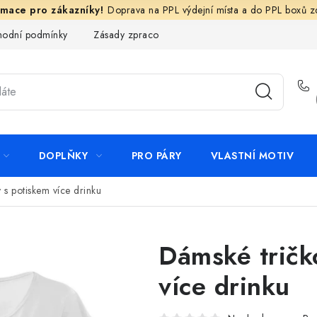
Doprava na PPL výdejní místa a do PPL boxů 
odní podmínky
Zásady zpracování ochrany osobních údajů
N
DOPLŇKY
PRO PÁRY
VLASTNÍ MOTIV
 s potiskem více drinku
Dámské tričk
více drinku