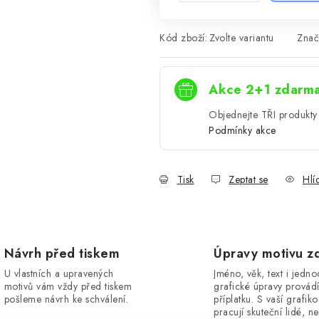
Kód zboží:
Zvolte variantu
Znač
Akce 2+1 zdarm
Objednejte TŘI produkty 
Podmínky akce
Tisk
Zeptat se
Hlí
Návrh před tiskem
Úpravy motivu z
U vlastních a upravených
Jméno, věk, text i jedn
motivů vám vždy před tiskem
grafické úpravy provád
pošleme návrh ke schválení.
příplatku. S vaší grafik
pracují skuteční lidé, ne