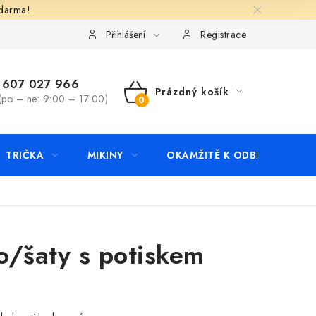
zdarma!
apište nám
Kontakty
Přihlášení
Registrace
607 027 966
Prázdný košík
(po – ne: 9:00 – 17:00)
NÁKUPNÍ
KOŠÍK
TRIČKA
MIKINY
OKAMŽITĚ K ODBĚRU
B
o/šaty s potiskem