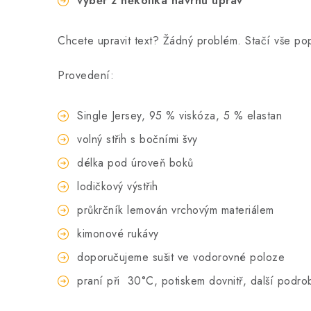
výběr z několika návrhů úprav
Chcete upravit text? Žádný problém. Stačí vše p
Provedení:
Single Jersey, 95 % viskóza, 5 % elastan
volný střih s bočními švy
délka pod úroveň boků
lodičkový výstřih
průkrčník lemován vrchovým materiálem
kimonové rukávy
doporučujeme sušit ve vodorovné poloze
praní při
30°C, potiskem dovnitř, další podro