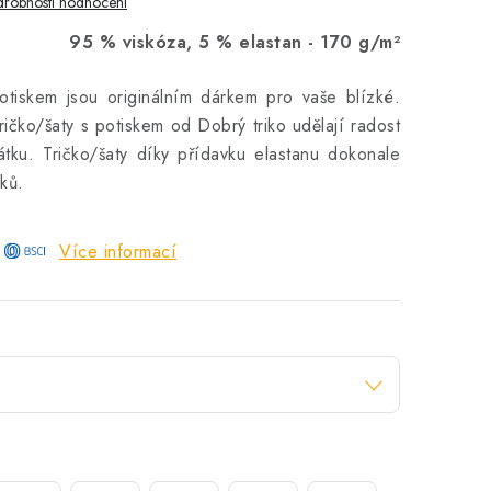
robnosti hodnocení
95 % viskóza, 5 % elastan -
170 g/m²
otiskem jsou originálním dárkem pro vaše blízké.
čko/šaty s potiskem od Dobrý triko udělají radost
tku. Tričko/šaty díky přídavku elastanu dokonale
ků.
Více informací