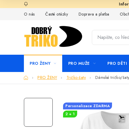
Přejít
na
O nás
Časté otázky
Doprava a platba
Obch
obsah
PRO ŽENY
PRO MUŽE
PRO DĚTI
Domů
PRO ŽENY
Tričko-šaty
Dámské tričko/šaty
Personalizace ZDARMA
2 + 1