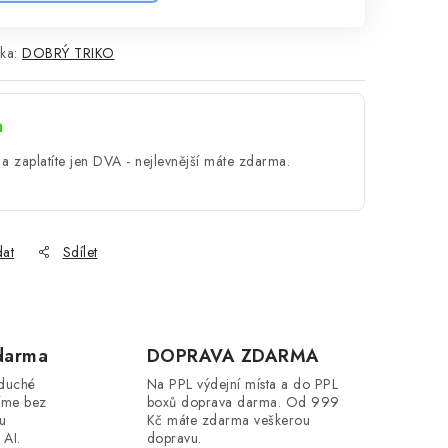
ka:
DOBRÝ TRIKO
a
a zaplatíte jen DVA - nejlevnější máte zdarma.
dat
Sdílet
darma
DOPRAVA ZDARMA
oduché
Na PPL výdejní místa a do PPL
íme bez
boxů doprava darma. Od 999
ou
Kč máte zdarma veškerou
 AI.
dopravu.