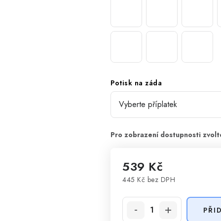
Potisk na záda
539 Kč
445 Kč
bez DPH
Měrná cena:
PŘI