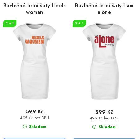
r
p
Bavlněné letní šaty Heels
Bavlněné letní šaty I am
o
r
woman
alone
d
o
2 + 1
2 + 1
u
d
k
u
t
k
ů
t
ů
599 Kč
599 Kč
495 Kč bez DPH
495 Kč bez DPH
Skladem
Skladem