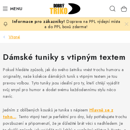
Přejít
Hleda
na
obsah
Doprava na PPL výdejní místa
PRO ŽENY
a do PPL boxů zdarma!
Vtipné
PRO MUŽE
Dámské tuniky s vtipným textem
PRO DĚTI
Pokud hledáte způsob, jak do svého šatníku vnést trochu humoru a
DOPLŇKY
originality, naše kolekce dámských tunik s vtipným textem je tou
pravou volbou. Tyto tuniky jsou ideální pro ty, kteří chtějí vyjádřit
PRO PÁRY
svůj smysl pro humor a dodat svému každodennímu stylu něco
navíc.
VLASTNÍ MOTIV
Jedním z oblíbených kousků je tunika s nápisem
Hlavně se z
TRIČKA
toho...
. Tento vtipný text je perfektní pro dny, kdy potřebujete trochu
povzbuzení a připomenutí, že je důležité brát věci s nadhledem. Je