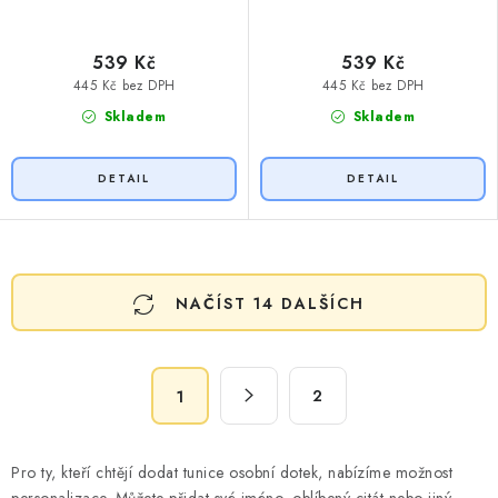
539 Kč
539 Kč
445 Kč bez DPH
445 Kč bez DPH
Skladem
Skladem
O
NAČÍST 14 DALŠÍCH
v
l
á
S
d
2
1
t
a
r
c
á
Pro ty, kteří chtějí dodat tunice osobní dotek, nabízíme možnost
n
í
personalizace. Můžete přidat své jméno, oblíbený citát nebo jiný