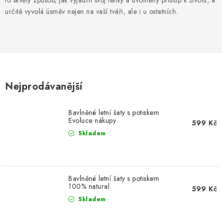
to skvělý způsob, jak vyjádřit svůj lehký a uvolněný přístup k životu, a
MIKINY
určitě vyvolá úsměv nejen na vaší tváři, ale i u ostatních.
OKAMŽITĚ K ODBĚRU
B2B
MÁM SRDCE POMÁHÁM
Nejprodávanější
VÁNOCE
Bavlněné letní šaty s potiskem
Evoluce nákupy
599 Kč
PROVIZNÍ SYSTÉM
Skladem
O nás
Časté otázky
Doprava a platba
Obchodní podmínky
Bavlněné letní šaty s potiskem
100% natural
Zásady zpracování ochrany osobních údajů
Napište nám
599 Kč
Skladem
Kontakty