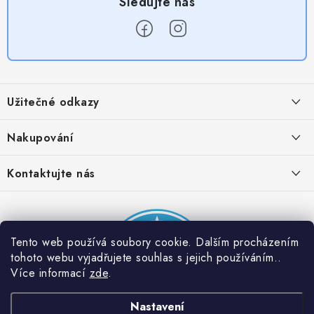
Z
á
Užitečné odkazy
p
a
Obchodní podmínky
Nakupování
t
Zásady zpracování ochrany osobních údajů
í
Časté otázky
Kontaktujte nás
Provizní systém
Doprava a platba
Napište nám
Partner stránek: Super plecháček
Podmínky akce 2 + 1 zdarma
Kontakty
Tento web používá soubory cookie. Dalším procházením
tohoto webu vyjadřujete souhlas s jejich používáním..
Více informací
zde
.
Nastavení