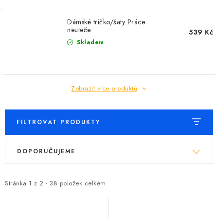
Dámské tričko/šaty Práce
neuteče
539 Kč
Skladem
Zobrazit více produktů
FILTROVAT PRODUKTY
V
Ř
DOPORUČUJEME
ý
a
p
z
i
e
Stránka
1
z
2
-
38
položek celkem
s
n
p
í