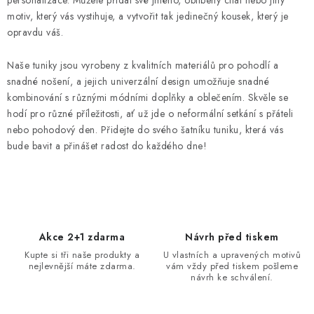
k
p
motiv, který vás vystihuje, a vytvořit tak jedinečný kousek, který je
o
r
opravdu váš.
v
v
á
k
Naše tuniky jsou vyrobeny z kvalitních materiálů pro pohodlí a
n
y
snadné nošení, a jejich univerzální design umožňuje snadné
í
kombinování s různými módními doplňky a oblečením. Skvěle se
v
hodí pro různé příležitosti, ať už jde o neformální setkání s přáteli
ý
nebo pohodový den. Přidejte do svého šatníku tuniku, která vás
p
bude bavit a přinášet radost do každého dne!
i
s
u
Akce 2+1 zdarma
Návrh před tiskem
Kupte si tři naše produkty a
U vlastních a upravených motivů
nejlevnější máte zdarma.
vám vždy před tiskem pošleme
návrh ke schválení.