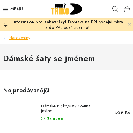
Přejít
Hleda
na
obsah
Doprava na PPL výdejní místa
PRO ŽENY
a do PPL boxů zdarma!
Narozeniny
PRO MUŽE
Dámské šaty se jménem
PRO DĚTI
DOPLŇKY
PRO PÁRY
Nejprodávanější
VLASTNÍ MOTIV
Dámské tričko/šaty Květina
jméno
539 Kč
TRIČKA
Skladem