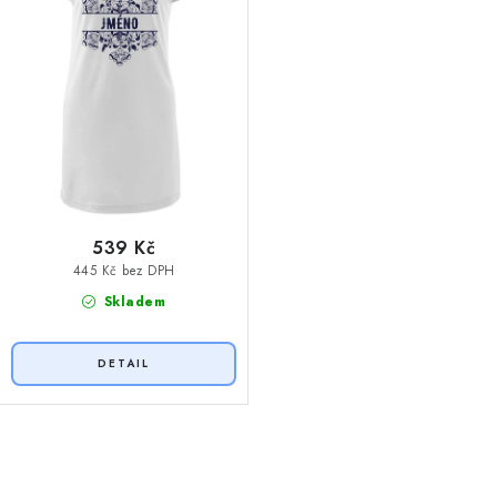
t
k
ů
t
ů
539 Kč
445 Kč bez DPH
Skladem
O