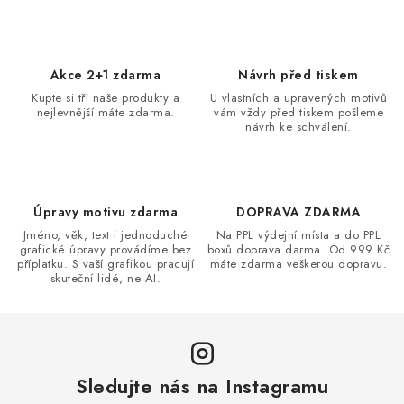
v
l
á
d
Akce 2+1 zdarma
Návrh před tiskem
a
Kupte si tři naše produkty a
U vlastních a upravených motivů
nejlevnější máte zdarma.
vám vždy před tiskem pošleme
c
návrh ke schválení.
í
p
r
v
Úpravy motivu zdarma
DOPRAVA ZDARMA
k
Jméno, věk, text i jednoduché
Na PPL výdejní místa a do PPL
grafické úpravy provádíme bez
boxů doprava darma. Od 999 Kč
y
příplatku. S vaší grafikou pracují
máte zdarma veškerou dopravu.
v
skuteční lidé, ne AI.
ý
p
i
s
Sledujte nás na Instagramu
u