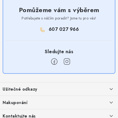
Pomůžeme vám s výběrem
Potřebujete s něčím poradit? Jsme tu pro vás!
607 027 966
Z
á
Užitečné odkazy
p
a
Obchodní podmínky
Nakupování
t
Zásady zpracování ochrany osobních údajů
í
Časté otázky
Kontaktujte nás