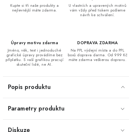
Kupte si tři naše produkty a
U vlastních a upravených motivů
nejlevnější máte zdarma.
vám vždy před tiskem pošleme
návrh ke schválení.
Úpravy motivu zdarma
DOPRAVA ZDARMA
Jméno, věk, text i jednoduché
Na PPL výdejní místa a do PPL
grafické úpravy provádíme bez
boxů doprava darma. Od 999 Kč
příplatku. S vaší grafikou pracují
máte zdarma veškerou dopravu.
skuteční lidé, ne AI.
Popis produktu
Parametry produktu
Diskuze