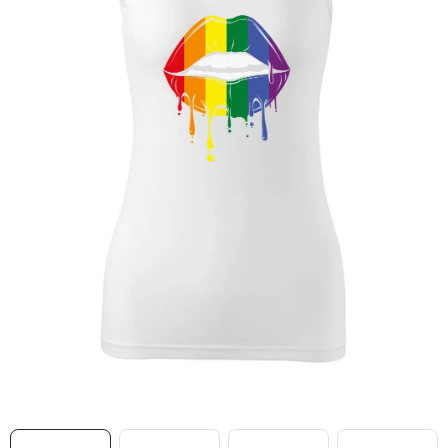
MIKINY
OKAMŽITĚ K ODBĚRU
B2B
MÁM SRDCE POMÁHÁM
VÁNOCE
PROVIZNÍ SYSTÉM
O nás
Časté otázky
Doprava a platba
Obchodní podmínky
Zásady zpracování ochrany osobních údajů
Napište nám
Kontakty