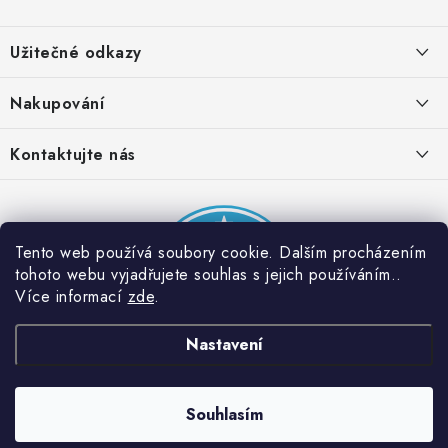
Z
á
Užitečné odkazy
p
a
Obchodní podmínky
Nakupování
t
Zásady zpracování ochrany osobních údajů
í
Časté otázky
Kontaktujte nás
Provizní systém
Doprava a platba
Napište nám
Partner stránek: Super plecháček
Podmínky akce 2 + 1 zdarma
Kontakty
Tento web používá soubory cookie. Dalším procházením
tohoto webu vyjadřujete souhlas s jejich používáním..
Více informací
zde
.
Nastavení
Souhlasím
Copyright 2026
Dobrý triko
. Všechna práva vyhrazena.
Vytvořil Shoptet