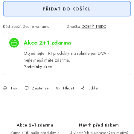
PŘIDAT DO KOŠÍKU
Kód zboží:
Zvolte variantu
Značka:
DOBRÝ TRIKO
Akce 2+1 zdarma
Objednejte TŘI produkty a zaplatíte jen DVA -
nejlevnější máte zdarma.
Podmínky akce
Tisk
Zeptat se
Hlídat
Sdílet
Akce 2+1 zdarma
Návrh před tiskem
Kupte si tři naše produkty a
U vlastních a upravených motivů