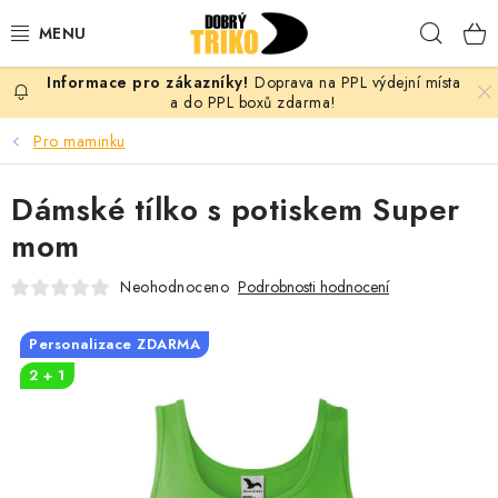
Přejít
Hleda
na
obsah
Doprava na PPL výdejní místa
PRO ŽENY
a do PPL boxů zdarma!
Pro maminku
PRO MUŽE
Dámské tílko s potiskem Super
PRO DĚTI
mom
DOPLŇKY
Neohodnoceno
Podrobnosti hodnocení
PRO PÁRY
Personalizace ZDARMA
2 + 1
VLASTNÍ MOTIV
TRIČKA