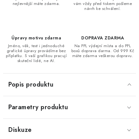
nejlevnější máte zdarma.
vám vždy před tiskem pošleme
návrh ke schválení.
Úpravy motivu zdarma
DOPRAVA ZDARMA
Jméno, věk, text i jednoduché
Na PPL výdejní místa a do PPL
grafické úpravy provádíme bez
boxů doprava darma. Od 999 Kč
příplatku. S vaší grafikou pracují
máte zdarma veškerou dopravu.
skuteční lidé, ne AI.
Popis produktu
Parametry produktu
Diskuze