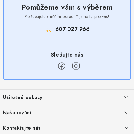
Pomůžeme vám s výběrem
Potřebujete s něčím poradit? Jsme tu pro vás!
607 027 966
Z
á
Užitečné odkazy
p
a
Obchodní podmínky
Nakupování
t
Zásady zpracování ochrany osobních údajů
í
Časté otázky
Kontaktujte nás
Provizní systém