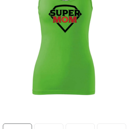
MIKINY
OKAMŽITĚ K ODBĚRU
B2B
MÁM SRDCE POMÁHÁM
VÁNOCE
PROVIZNÍ SYSTÉM
O nás
Časté otázky
Doprava a platba
Obchodní podmínky
Zásady zpracování ochrany osobních údajů
Napište nám
Kontakty