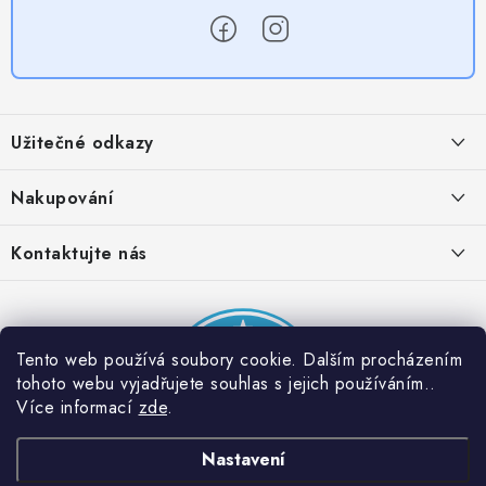
Z
á
Užitečné odkazy
p
a
Obchodní podmínky
Nakupování
t
Zásady zpracování ochrany osobních údajů
í
Časté otázky
Kontaktujte nás
Provizní systém
Doprava a platba
Napište nám
Partner stránek: Super plecháček
Podmínky akce 2 + 1 zdarma
Kontakty
Tento web používá soubory cookie. Dalším procházením
tohoto webu vyjadřujete souhlas s jejich používáním..
Více informací
zde
.
Nastavení