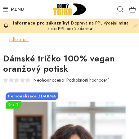
Přejít
Hleda
na
obsah
Doprava na PPL výdejní místa
PRO ŽENY
a do PPL boxů zdarma!
Jídlo a pití
PRO MUŽE
Dámské tričko 100% vegan
PRO DĚTI
oranžový potisk
DOPLŇKY
Neohodnoceno
Podrobnosti hodnocení
PRO PÁRY
Personalizace ZDARMA
2 + 1
VLASTNÍ MOTIV
TRIČKA