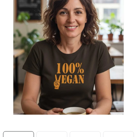
MIKINY
OKAMŽITĚ K ODBĚRU
B2B
MÁM SRDCE POMÁHÁM
VÁNOCE
PROVIZNÍ SYSTÉM
O nás
Časté otázky
Doprava a platba
Obchodní podmínky
Zásady zpracování ochrany osobních údajů
Napište nám
Kontakty