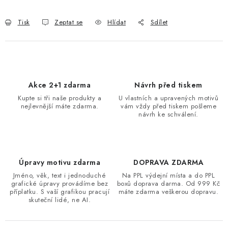
Tisk
Zeptat se
Hlídat
Sdílet
Akce 2+1 zdarma
Návrh před tiskem
Kupte si tři naše produkty a
U vlastních a upravených motivů
nejlevnější máte zdarma.
vám vždy před tiskem pošleme
návrh ke schválení.
Úpravy motivu zdarma
DOPRAVA ZDARMA
Jméno, věk, text i jednoduché
Na PPL výdejní místa a do PPL
grafické úpravy provádíme bez
boxů doprava darma. Od 999 Kč
příplatku. S vaší grafikou pracují
máte zdarma veškerou dopravu.
skuteční lidé, ne AI.