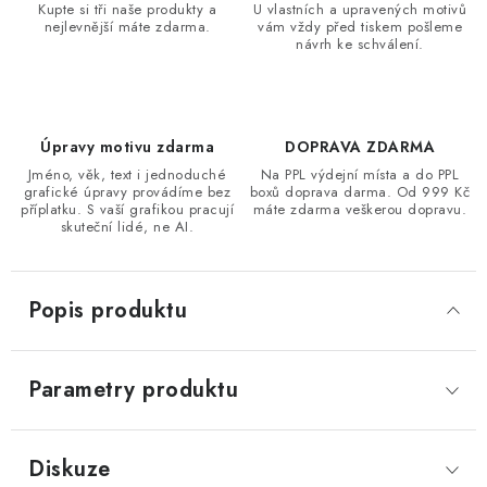
Kupte si tři naše produkty a
U vlastních a upravených motivů
nejlevnější máte zdarma.
vám vždy před tiskem pošleme
návrh ke schválení.
Úpravy motivu zdarma
DOPRAVA ZDARMA
Jméno, věk, text i jednoduché
Na PPL výdejní místa a do PPL
grafické úpravy provádíme bez
boxů doprava darma. Od 999 Kč
příplatku. S vaší grafikou pracují
máte zdarma veškerou dopravu.
skuteční lidé, ne AI.
Popis produktu
Parametry produktu
Diskuze