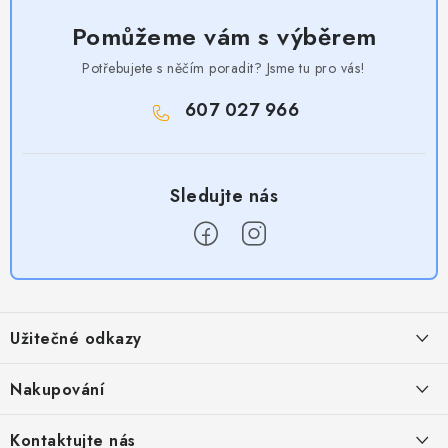
Pomůžeme vám s výběrem
Potřebujete s něčím poradit? Jsme tu pro vás!
607 027 966
Z
á
Užitečné odkazy
p
a
Obchodní podmínky
Nakupování
t
Zásady zpracování ochrany osobních údajů
í
Časté otázky
Kontaktujte nás