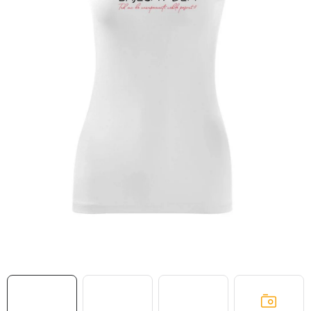
MIKINY
OKAMŽITĚ K ODBĚRU
B2B
MÁM SRDCE POMÁHÁM
VÁNOCE
PROVIZNÍ SYSTÉM
O nás
Časté otázky
Doprava a platba
Obchodní podmínky
Zásady zpracování ochrany osobních údajů
Napište nám
Kontakty