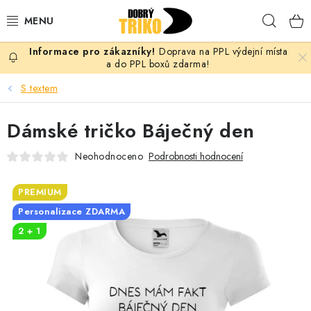
Přejít
Hleda
na
obsah
Doprava na PPL výdejní místa
PRO ŽENY
a do PPL boxů zdarma!
S textem
PRO MUŽE
Dámské tričko Báječný den
PRO DĚTI
Neohodnoceno
Podrobnosti hodnocení
DOPLŇKY
PREMIUM
PRO PÁRY
Personalizace ZDARMA
2 + 1
VLASTNÍ MOTIV
TRIČKA