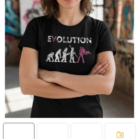
MIKINY
OKAMŽITĚ K ODBĚRU
B2B
MÁM SRDCE POMÁHÁM
VÁNOCE
PROVIZNÍ SYSTÉM
O nás
Časté otázky
Doprava a platba
Obchodní podmínky
Zásady zpracování ochrany osobních údajů
Napište nám
Kontakty