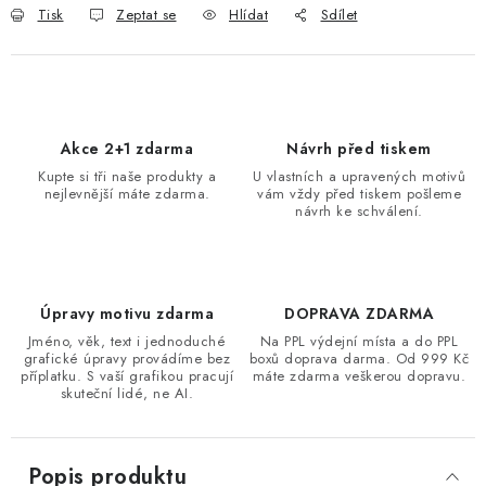
Tisk
Zeptat se
Hlídat
Sdílet
Akce 2+1 zdarma
Návrh před tiskem
Kupte si tři naše produkty a
U vlastních a upravených motivů
nejlevnější máte zdarma.
vám vždy před tiskem pošleme
návrh ke schválení.
Úpravy motivu zdarma
DOPRAVA ZDARMA
Jméno, věk, text i jednoduché
Na PPL výdejní místa a do PPL
grafické úpravy provádíme bez
boxů doprava darma. Od 999 Kč
příplatku. S vaší grafikou pracují
máte zdarma veškerou dopravu.
skuteční lidé, ne AI.
Popis produktu