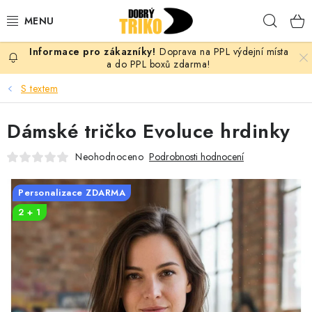
Přejít
Hleda
na
obsah
Doprava na PPL výdejní místa
PRO ŽENY
a do PPL boxů zdarma!
S textem
PRO MUŽE
Dámské tričko Evoluce hrdinky
PRO DĚTI
Neohodnoceno
Podrobnosti hodnocení
DOPLŇKY
Personalizace ZDARMA
PRO PÁRY
2 + 1
VLASTNÍ MOTIV
TRIČKA