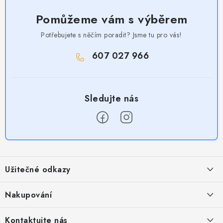
Pomůžeme vám s výběrem
Potřebujete s něčím poradit? Jsme tu pro vás!
607 027 966
Z
á
Užitečné odkazy
p
a
Obchodní podmínky
Nakupování
t
Zásady zpracování ochrany osobních údajů
í
Časté otázky
Kontaktujte nás