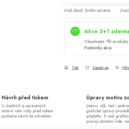
Kód zboží:
Zvolte variantu
Znač
Akce 2+1 zdarm
Objednejte TŘI produkty 
Podmínky akce
Tisk
Zeptat se
Hlí
Návrh před tiskem
Úpravy motivu z
U vlastních a upravených
Jméno, věk, text i jedn
motivů vám vždy před tiskem
grafické úpravy provád
pošleme návrh ke schválení.
příplatku. S vaší grafik
pracují skuteční lidé, ne