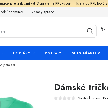
Doprava na PPL výdejní místa a do PPL boxů 
odní podmínky
Zásady zpracování ochrany osobních údajů
N
DOPLŇKY
PRO PÁRY
VLASTNÍ MOTIV
ko Jsem OFF
Dámské tričk
Neohodnoceno
Pod