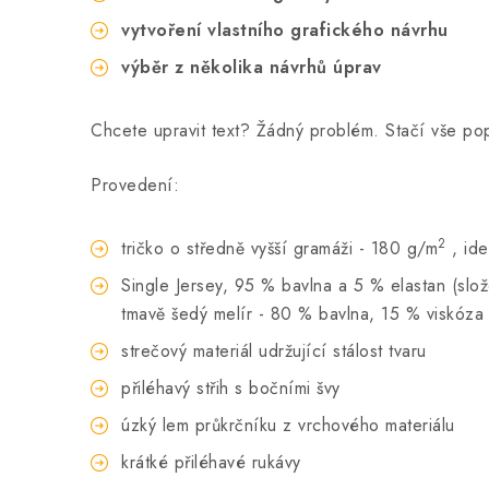
vytvoření vlastního grafického návrhu
výběr z několika návrhů úprav
Chcete upravit text? Žádný problém. Stačí vše p
Provedení:
2
tričko o středně vyšší gramáži - 180 g/m
, id
Single Jersey, 95 % bavlna a 5 % elastan (slože
tmavě šedý melír - 80 % bavlna, 15 % viskóza 
strečový materiál udržující stálost tvaru
přiléhavý střih s bočními švy
úzký lem průkrčníku z vrchového materiálu
krátké přiléhavé rukávy