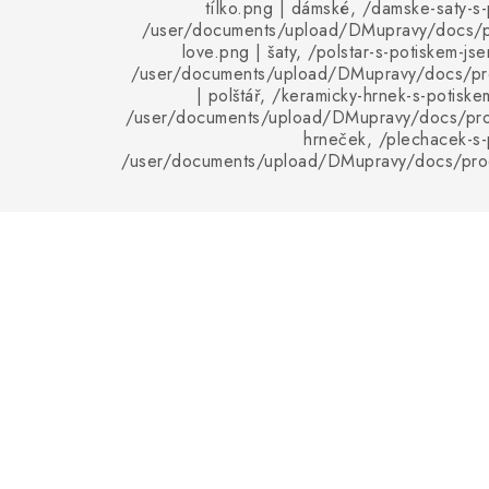
tílko.png | dámské, /damske-saty-s-
/user/documents/upload/DMupravy/docs/p
love.png | šaty, /polstar-s-potiskem-js
/user/documents/upload/DMupravy/docs/pro
| polštář, /keramicky-hrnek-s-potiske
/user/documents/upload/DMupravy/docs/pro
hrneček, /plechacek-s-
/user/documents/upload/DMupravy/docs/pro