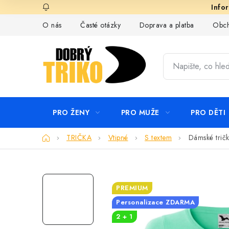
Přejít
na
O nás
Časté otázky
Doprava a platba
Obch
obsah
PRO ŽENY
PRO MUŽE
PRO DĚTI
Domů
TRIČKA
Vtipné
S textem
Dámské trič
PREMIUM
Personalizace ZDARMA
2 + 1