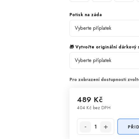
Potisk na záda
🎁 Vytvořte originální dárkový
489 Kč
404 Kč
bez DPH
Měrná cena:
PŘI