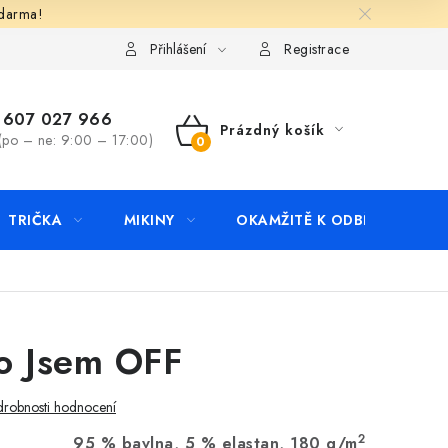
zdarma!
apište nám
Kontakty
Přihlášení
Registrace
607 027 966
Prázdný košík
(po – ne: 9:00 – 17:00)
NÁKUPNÍ
KOŠÍK
TRIČKA
MIKINY
OKAMŽITĚ K ODBĚRU
B
o Jsem OFF
robnosti hodnocení
2
95 % bavlna, 5 % elastan, 180 g/m