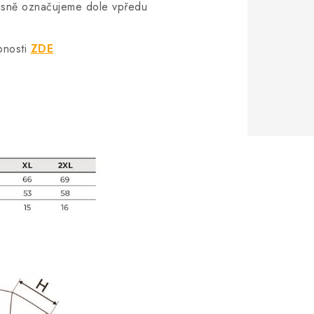
vkusně označujeme dole vpředu
bnosti
ZDE