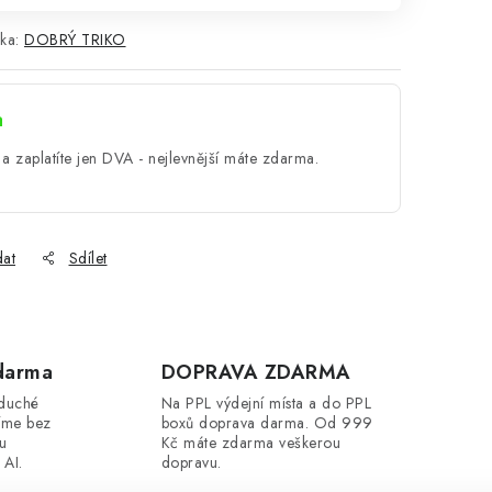
ka:
DOBRÝ TRIKO
a
a zaplatíte jen DVA - nejlevnější máte zdarma.
dat
Sdílet
darma
DOPRAVA ZDARMA
oduché
Na PPL výdejní místa a do PPL
íme bez
boxů doprava darma. Od 999
ou
Kč máte zdarma veškerou
 AI.
dopravu.