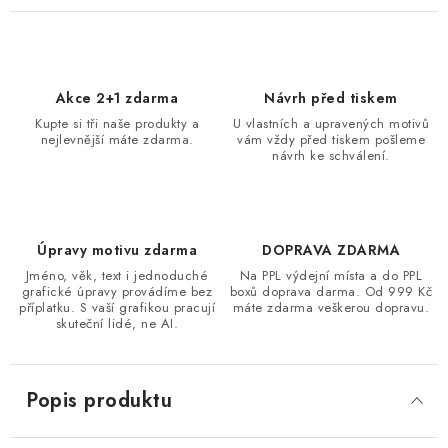
Akce 2+1 zdarma
Návrh před tiskem
Kupte si tři naše produkty a
U vlastních a upravených motivů
nejlevnější máte zdarma.
vám vždy před tiskem pošleme
návrh ke schválení.
Úpravy motivu zdarma
DOPRAVA ZDARMA
Jméno, věk, text i jednoduché
Na PPL výdejní místa a do PPL
grafické úpravy provádíme bez
boxů doprava darma. Od 999 Kč
příplatku. S vaší grafikou pracují
máte zdarma veškerou dopravu.
skuteční lidé, ne AI.
Popis produktu