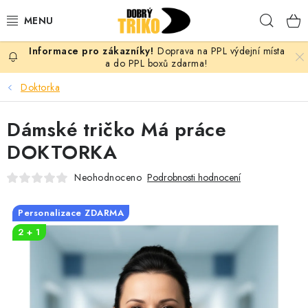
Přejít
Hleda
na
obsah
Doprava na PPL výdejní místa
PRO ŽENY
a do PPL boxů zdarma!
Doktorka
PRO MUŽE
Dámské tričko Má práce
PRO DĚTI
DOKTORKA
DOPLŇKY
Neohodnoceno
Podrobnosti hodnocení
PRO PÁRY
Personalizace ZDARMA
2 + 1
VLASTNÍ MOTIV
TRIČKA