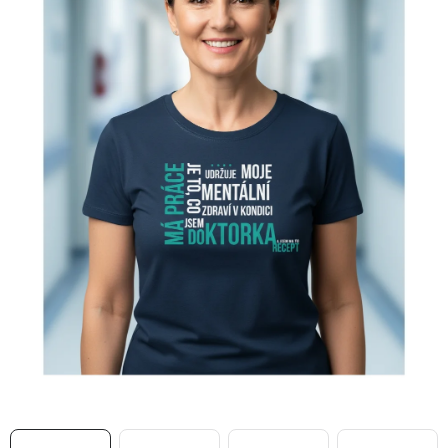
MIKINY
OKAMŽITĚ K ODBĚRU
B2B
MÁM SRDCE POMÁHÁM
VÁNOCE
PROVIZNÍ SYSTÉM
O nás
Časté otázky
Doprava a platba
Obchodní podmínky
Zásady zpracování ochrany osobních údajů
Napište nám
Kontakty