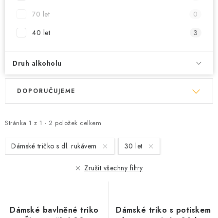
70 let
0
40 let
3
Druh alkoholu
V
Ř
DOPORUČUJEME
ý
a
p
z
i
e
Stránka
1
z
1
-
2
položek celkem
s
n
Dámské tričko s dl. rukávem
30 let
p
í
r
p
Zrušit všechny filtry
o
r
d
o
u
d
Dámské bavlněné triko
Dámské triko s potiskem