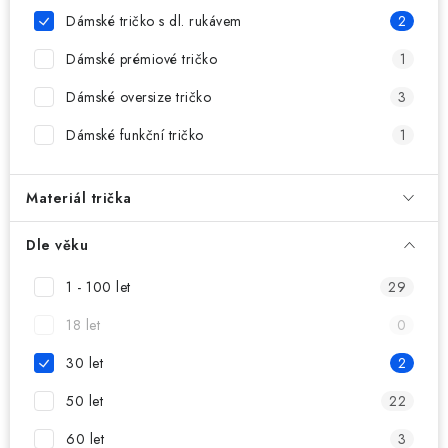
MIKINY
Dámské tričko s dl. rukávem
2
OKAMŽITĚ K ODBĚRU
Dámské prémiové tričko
1
Dámské oversize tričko
3
B2B
Dámské funkční tričko
1
MÁM SRDCE POMÁHÁM
Materiál trička
VÁNOCE
Dle věku
PROVIZNÍ SYSTÉM
1 - 100 let
29
O nás
Časté otázky
Doprava a platba
18 let
0
Obchodní podmínky
30 let
2
Zásady zpracování ochrany osobních údajů
Napište nám
50 let
22
Kontakty
60 let
3