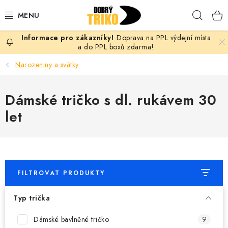
Přejít
Hleda
na
obsah
Doprava na PPL výdejní místa
PRO ŽENY
a do PPL boxů zdarma!
Narozeniny a svátky
PRO MUŽE
Dámské tričko s dl. rukávem 30
PRO DĚTI
let
DOPLŇKY
PRO PÁRY
FILTROVAT PRODUKTY
VLASTNÍ MOTIV
Typ trička
TRIČKA
Dámské bavlněné tričko
9