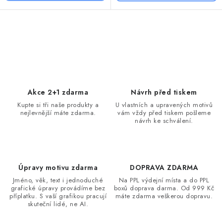
O
v
l
á
d
Akce 2+1 zdarma
Návrh před tiskem
a
Kupte si tři naše produkty a
U vlastních a upravených motivů
nejlevnější máte zdarma.
vám vždy před tiskem pošleme
c
návrh ke schválení.
í
p
r
v
Úpravy motivu zdarma
DOPRAVA ZDARMA
k
Jméno, věk, text i jednoduché
Na PPL výdejní místa a do PPL
grafické úpravy provádíme bez
boxů doprava darma. Od 999 Kč
y
příplatku. S vaší grafikou pracují
máte zdarma veškerou dopravu.
v
skuteční lidé, ne AI.
ý