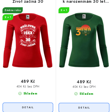
k
u
Život začíná 30
k narozeninám 30 let
t
k
myslivost
Změna roku
2 + 1
ů
t
2 + 1
ů
489 Kč
489 Kč
404 Kč bez DPH
404 Kč bez DPH
Skladem
Skladem