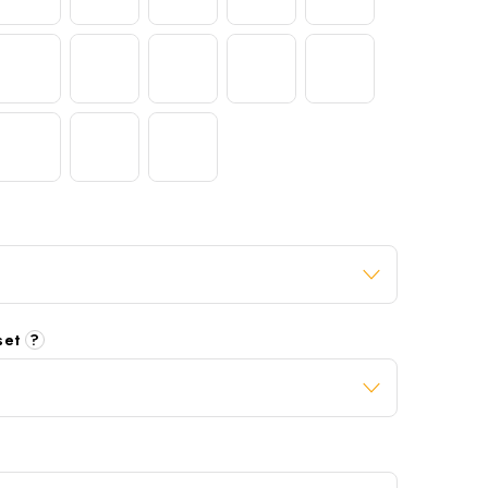
 set
?