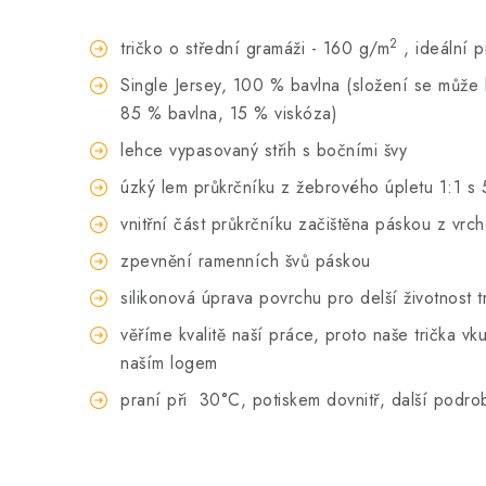
2
tričko o střední gramáži - 160 g/m
, ideální 
Single Jersey, 100 % bavlna (složení se může li
85 % bavlna, 15 % viskóza)
lehce vypasovaný střih s bočními švy
úzký lem průkrčníku z žebrového úpletu 1:1 s 
vnitřní část průkrčníku začištěna páskou z vrc
zpevnění ramenních švů páskou
silikonová úprava povrchu pro delší životnost t
věříme kvalitě naší práce, proto naše trička 
naším logem
praní při
30°C, potiskem dovnitř, další podro