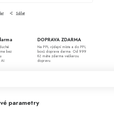
dat
Sdílet
darma
DOPRAVA ZDARMA
oduché
Na PPL výdejní místa a do PPL
íme bez
boxů doprava darma. Od 999
ou
Kč máte zdarma veškerou
 AI.
dopravu.
vé parametry