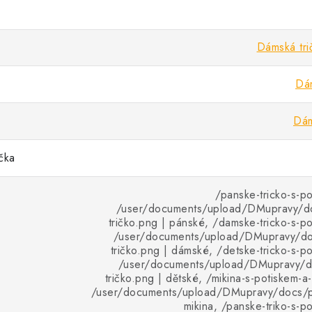
Dámská tri
Dám
Dám
ička
/panske-tricko-s-p
/user/documents/upload/DMupravy/d
tričko.png | pánské, /damske-tricko-s-p
/user/documents/upload/DMupravy/d
tričko.png | dámské, /detske-tricko-s-p
/user/documents/upload/DMupravy/d
tričko.png | dětské, /mikina-s-potiskem-a
/user/documents/upload/DMupravy/docs/pr
mikina, /panske-triko-s-p