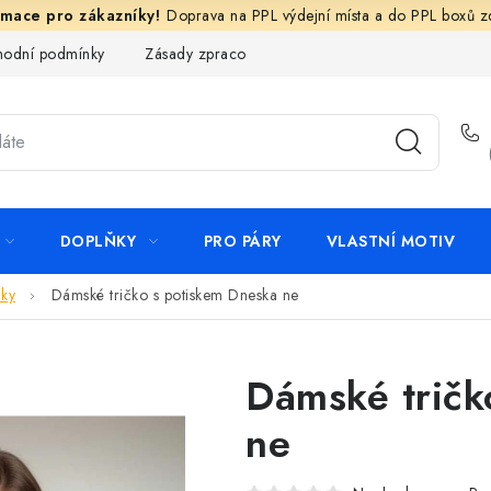
Doprava na PPL výdejní místa a do PPL boxů 
odní podmínky
Zásady zpracování ochrany osobních údajů
N
DOPLŇKY
PRO PÁRY
VLASTNÍ MOTIV
ky
Dámské tričko s potiskem Dneska ne
Dámské tričk
ne