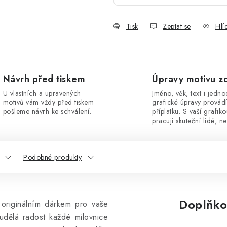
Tisk
Zeptat se
Hlí
Návrh před tiskem
Úpravy motivu z
U vlastních a upravených
Jméno, věk, text i jedn
motivů vám vždy před tiskem
grafické úpravy provád
pošleme návrh ke schválení.
příplatku. S vaší grafik
pracují skuteční lidé, ne
Podobné produkty
Doplňko
originálním dárkem pro vaše
 udělá radost každé milovnice