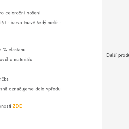
pro celoroční nošení
šit - barva tmavě šedý melír -
5 % elastanu
Další prod
hového materiálu
rička
vkusně označujeme dole vpředu
bnosti
ZDE