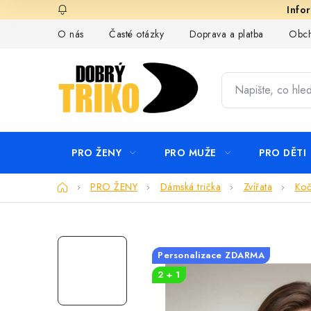
Přejít
na
O nás
Časté otázky
Doprava a platba
Obch
obsah
PRO ŽENY
PRO MUŽE
PRO DĚTI
Domů
PRO ŽENY
Dámská trička
Zvířata
Koč
Personalizace ZDARMA
2 + 1