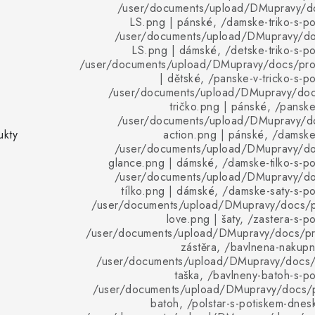
/user/documents/upload/DMupravy/d
LS.png | pánské, /damske-triko-s-p
/user/documents/upload/DMupravy/d
LS.png | dámské, /detske-triko-s-p
/user/documents/upload/DMupravy/docs/pro
| dětské, /panske-v-tricko-s-p
/user/documents/upload/DMupravy/doc
tričko.png | pánské, /panske
/user/documents/upload/DMupravy/d
ukty
action.png | pánské, /damske
/user/documents/upload/DMupravy/d
glance.png | dámské, /damske-tilko-s-p
/user/documents/upload/DMupravy/d
tílko.png | dámské, /damske-saty-s-p
/user/documents/upload/DMupravy/docs/p
love.png | šaty, /zastera-s-p
/user/documents/upload/DMupravy/docs/pro
zástěra, /bavlnena-nakupn
/user/documents/upload/DMupravy/docs/p
taška, /bavlneny-batoh-s-p
/user/documents/upload/DMupravy/docs/p
batoh, /polstar-s-potiskem-dne