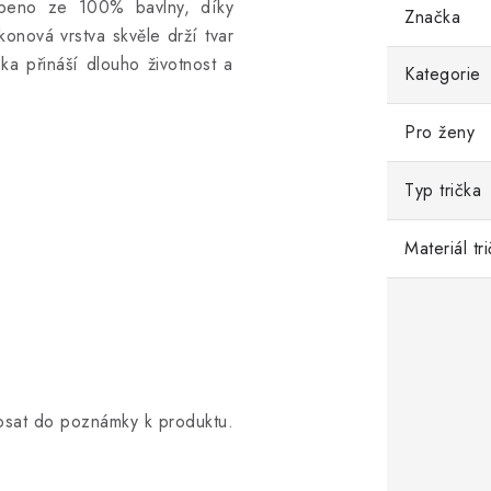
beno ze 100% bavlny, díky
Značka
konová vrstva skvěle drží tvar
ička přináší dlouho životnost a
Kategorie
Pro ženy
Typ trička
Materiál tr
opsat do poznámky k produktu.