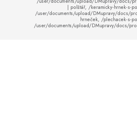
/user/documents/upload/DMupravy/docs/pro
| polštář, /keramicky-hrnek-s-p
/user/documents/upload/DMupravy/docs/pro
hrneček, /plechacek-s-po
/user/documents/upload/DMupravy/docs/pro