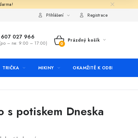
zdarma!
apište nám
Kontakty
Přihlášení
Registrace
607 027 966
Prázdný košík
(po – ne: 9:00 – 17:00)
NÁKUPNÍ
KOŠÍK
TRIČKA
MIKINY
OKAMŽITĚ K ODBĚRU
B
o s potiskem Dneska