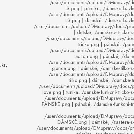
/user/documents/upload/DMupravy/d
LS.png | pánské, /damske-bavlne
/user/documents/upload/DMupravy/d
LS.png | dámské, /detske-bavlne
/user/documents/upload/DMupravy/docs/pro
| dětské, /panske-v-tricko-s
/user/documents/upload/DMupravy/doc
tričko.png | pánské, /pans
/user/documents/upload/DMupravy/d
action.png | pánské, /damsk
/user/documents/upload/DMupravy/d
ukty
glance.png | dámské, /damske-tilko-s-
/user/documents/upload/DMupravy/d
tílko.png | dámské, /damske-tr
/user/documents/upload/DMupravy/docs/p
love.png | tunika, /panske-funkcni-tricko-s
/user/documents/upload/DMupravy/doc
PÁNSKÉ.png | pánské, /damske-funkcni-tri
/user/documents/upload/DMupravy/doc
DÁMSKÉ.png | dámské, /zastera-s-p
/user/documents/upload/DMupravy/docs/pro