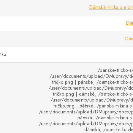
Dámská trička s motiv
Dám
Dám
ička
/panske-tricko-s
/user/documents/upload/DMupravy/d
tričko.png | pánské, /damske-tricko-s
/user/documents/upload/DMupravy/d
tričko.png | dámské, /detske-tricko-s
/user/documents/upload/DMupravy/d
tričko.png | dětské, /panska-mikina-s
/user/documents/upload/DMupravy/docs/pr
pánská, /damska-mikina-s-
/user/documents/upload/DMupravy/docs/pr
dámská, /panske-bavlne