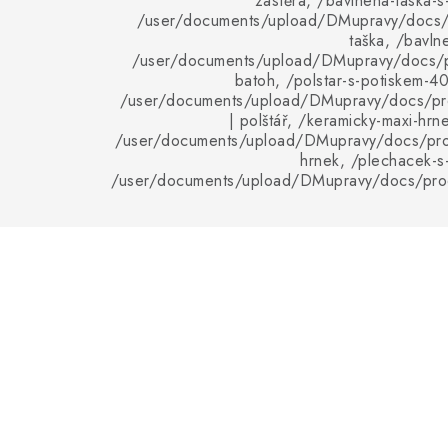
zástěra, /bavlnena-taska-s
/user/documents/upload/DMupravy/docs/p
taška, /bavln
/user/documents/upload/DMupravy/docs/p
batoh, /polstar-s-potiskem-40
/user/documents/upload/DMupravy/docs/pro
| polštář, /keramicky-maxi-hrn
/user/documents/upload/DMupravy/docs/pro
hrnek, /plechacek-s-
/user/documents/upload/DMupravy/docs/pro