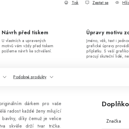
Tisk
Zeptat se
Hlí
Návrh před tiskem
Úpravy motivu z
U vlastních a upravených
Jméno, věk, text i jedn
motivů vám vždy před tiskem
grafické úpravy provád
pošleme návrh ke schválení.
příplatku. S vaší grafik
pracují skuteční lidé, ne
Podobné produkty
Doplňko
riginálním dárkem pro vaše
dělá radost každé ženy milující
bavlny, díky čemuž je velice
Značka
va skvěle drží tvar trička.