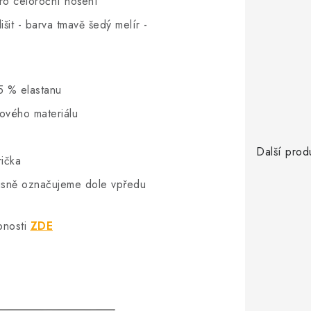
pro celoroční nošení
šit - barva tmavě šedý melír -
5 % elastanu
hového materiálu
Další prod
rička
vkusně označujeme dole vpředu
bnosti
ZDE