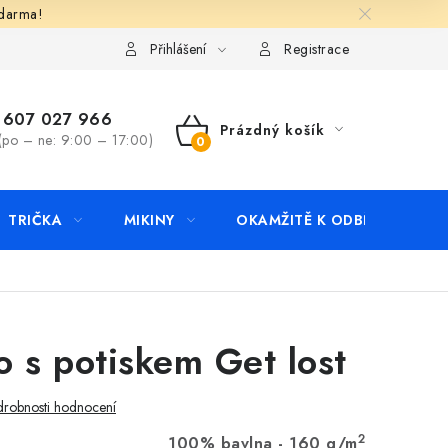
zdarma!
apište nám
Kontakty
Přihlášení
Registrace
607 027 966
Prázdný košík
(po – ne: 9:00 – 17:00)
NÁKUPNÍ
KOŠÍK
TRIČKA
MIKINY
OKAMŽITĚ K ODBĚRU
B
o s potiskem Get lost
robnosti hodnocení
2
100% bavlna - 160 g/m