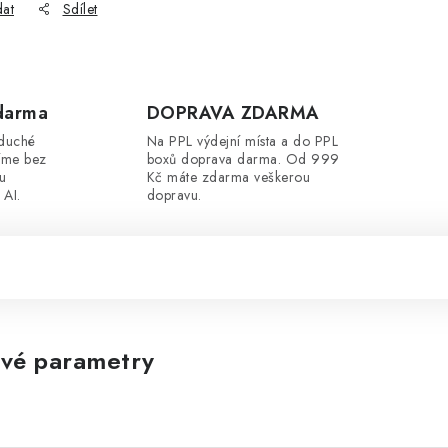
dat
Sdílet
darma
DOPRAVA ZDARMA
oduché
Na PPL výdejní místa a do PPL
íme bez
boxů doprava darma. Od 999
ou
Kč máte zdarma veškerou
 AI.
dopravu.
vé parametry