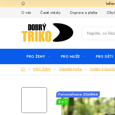
Přejít
na
O nás
Časté otázky
Doprava a platba
Obch
obsah
PRO ŽENY
PRO MUŽE
PRO DĚTI
Domů
PRO ŽENY
Dámská trička
Hobby a koníčk
Personalizace ZDARMA
2 + 1