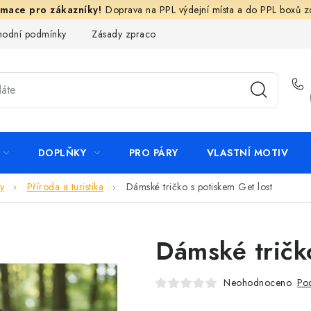
Doprava na PPL výdejní místa a do PPL boxů 
odní podmínky
Zásady zpracování ochrany osobních údajů
N
DOPLŇKY
PRO PÁRY
VLASTNÍ MOTIV
y
Příroda a turistika
Dámské tričko s potiskem Get lost
Dámské tričk
Neohodnoceno
Pod