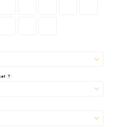
 set
?