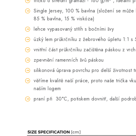
tričko o střední gramáži - 160 g/m
, ideální 
Single Jersey, 100 % bavlna (složení se může li
85 % bavlna, 15 % viskóza)
lehce vypasovaný střih s bočními švy
úzký lem průkrčníku z žebrového úpletu 1:1 s 
vnitřní část průkrčníku začištěna páskou z vrc
zpevnění ramenních švů páskou
silikonová úprava povrchu pro delší životnost t
věříme kvalitě naší práce, proto naše trička 
naším logem
praní při
30°C, potiskem dovnitř, další podro