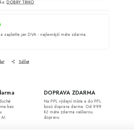
ka:
DOBRÝ TRIKO
a
a zaplatíte jen DVA - nejlevnější máte zdarma.
dat
Sdílet
darma
DOPRAVA ZDARMA
oduché
Na PPL výdejní místa a do PPL
íme bez
boxů doprava darma. Od 999
ou
Kč máte zdarma veškerou
 AI.
dopravu.