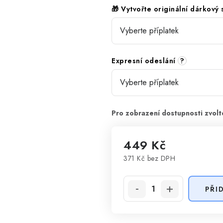
🎁 Vytvořte originální dárkový
Expresní odeslání
?
449 Kč
371 Kč
bez DPH
Měrná cena:
PŘI