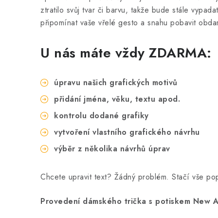
ztratilo svůj tvar či barvu, takže bude stále vypa
připomínat vaše vřelé gesto a snahu pobavit obda
U nás máte vždy ZDARMA:
úpravu našich grafických motivů
přidání jména, věku, textu apod.
kontrolu dodané grafiky
vytvoření vlastního grafického návrhu
výběr z několika návrhů úprav
Chcete upravit text? Žádný problém. Stačí vše p
Provedení dámského trička s potiskem New A