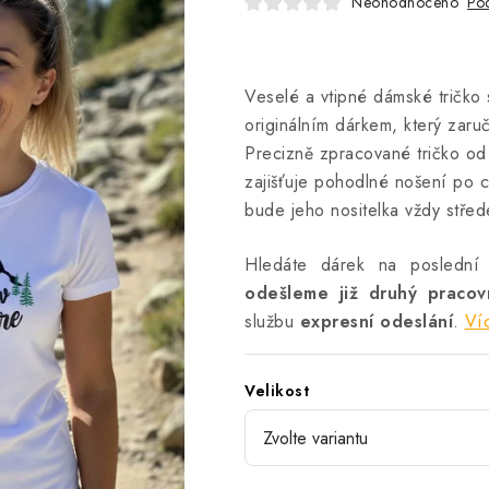
Neohodnoceno
Pod
Veselé a vtipné dámské tričko
originálním dárkem, který zaruč
Precizně zpracované tričko od D
zajišťuje pohodlné nošení po c
bude jeho nositelka vždy stře
Hledáte dárek na poslední
odešleme již druhý praco
službu
expresní odeslání
.
Ví
Velikost