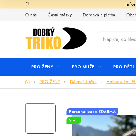
Přejít
na
O nás
Časté otázky
Doprava a platba
Obch
obsah
PRO ŽENY
PRO MUŽE
PRO DĚTI
Domů
PRO ŽENY
Dámská trička
Hobby a koníčk
Personalizace ZDARMA
2 + 1