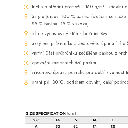
2
tričko o střední gramáži - 160 g/m
, ideální 
Single Jersey, 100 % bavlna (složení se může li
85 % bavlna, 15 % viskóza)
lehce vypasovaný střih s bočními švy
úzký lem průkrčníku z žebrového úpletu 1:1 s 
vnitřní část průkrčníku začištěna páskou z vrc
zpevnění ramenních švů páskou
silikonová úprava povrchu pro delší životnost t
praní při
30°C, potiskem dovnitř, další podro