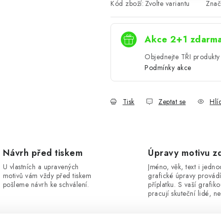
Kód zboží:
Zvolte variantu
Znač
Akce 2+1 zdarm
Objednejte TŘI produkty 
Podmínky akce
Tisk
Zeptat se
Hlí
Návrh před tiskem
Úpravy motivu z
U vlastních a upravených
Jméno, věk, text i jedn
motivů vám vždy před tiskem
grafické úpravy provád
pošleme návrh ke schválení.
příplatku. S vaší grafik
pracují skuteční lidé, ne