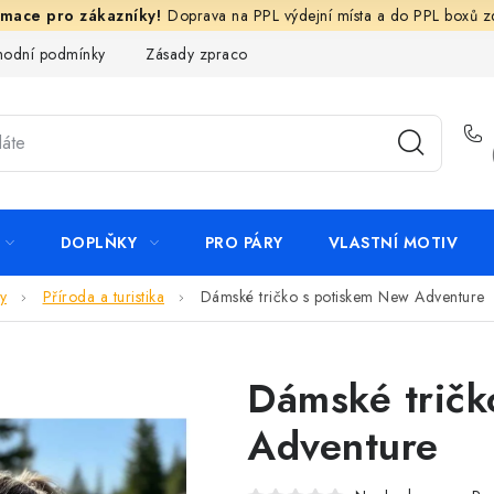
Doprava na PPL výdejní místa a do PPL boxů 
odní podmínky
Zásady zpracování ochrany osobních údajů
N
DOPLŇKY
PRO PÁRY
VLASTNÍ MOTIV
y
Příroda a turistika
Dámské tričko s potiskem New Adventure
Dámské tričk
Adventure