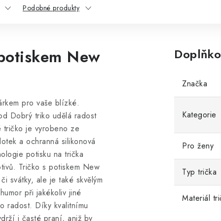
Podobné produkty
 potiskem New
Doplňko
Značka
árkem pro vaše blízké.
Kategorie
od Dobrý triko udělá radost
 tričko
je vyrobeno ze
dotek a ochranná silikonová
Pro ženy
hnologie potisku na trička
otivů. Tričko s potiskem New
Typ trička
i svátky, ale je také skvělým
humor při jakékoliv jiné
Materiál tr
ro radost. Díky kvalitnímu
drží i časté praní, aniž by