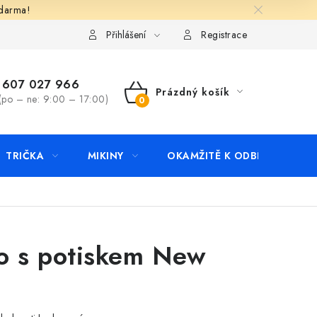
zdarma!
apište nám
Kontakty
Přihlášení
Registrace
607 027 966
Prázdný košík
(po – ne: 9:00 – 17:00)
NÁKUPNÍ
KOŠÍK
TRIČKA
MIKINY
OKAMŽITĚ K ODBĚRU
B
o s potiskem New