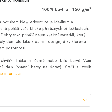
robnosti hodnocení
2
100% bavlna - 160 g/m
 s potiskem New Adventure je ideálním a
eně potěší vaše blízké při různých příležitostech.
obrý triko přináší nejen kvalitní materiál, který
elý den, ale také kreativní design, díky kterému
dem pozornosti.
 chvíli? Tričko v černé nebo bílé barvě Vám
vní den
(ostatní barvy na dotaz). Stačí si zvolit
ce informací