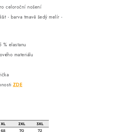
pro celoroční nošení
šit - barva tmavě šedý melír -
5 % elastanu
hového materiálu
rička
bnosti
ZDE