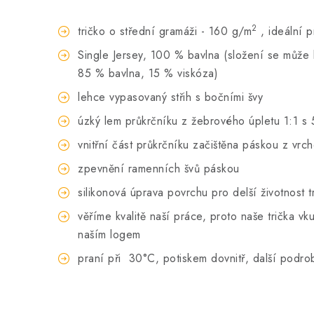
2
tričko o střední gramáži - 160 g/m
, ideální 
Single Jersey, 100 % bavlna (složení se může li
85 % bavlna, 15 % viskóza)
lehce vypasovaný střih s bočními švy
úzký lem průkrčníku z žebrového úpletu 1:1 s 
vnitřní část průkrčníku začištěna páskou z vrc
zpevnění ramenních švů páskou
silikonová úprava povrchu pro delší životnost t
věříme kvalitě naší práce, proto naše trička 
naším logem
praní při
30°C, potiskem dovnitř, další podro