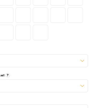
 set
?