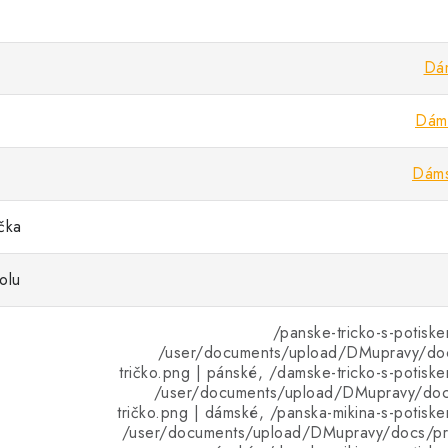
Dám
Dáms
Dáms
ička
olu
/panske-tricko-s-potiske
/user/documents/upload/DMupravy/do
tričko.png | pánské, /damske-tricko-s-potiske
/user/documents/upload/DMupravy/do
tričko.png | dámské, /panska-mikina-s-potiske
/user/documents/upload/DMupravy/docs/pro