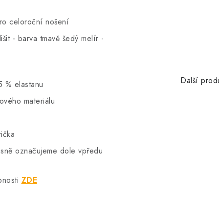
pro celoroční nošení
šit - barva tmavě šedý melír -
Další prod
5 % elastanu
hového materiálu
rička
vkusně označujeme dole vpředu
bnosti
ZDE