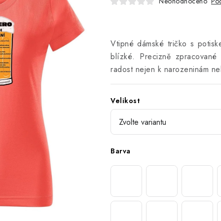
Neohodnoceno
Pod
Vtipné dámské tričko s potisk
blízké. Precizně zpracované
radost nejen k narozeninám ne
Velikost
Barva