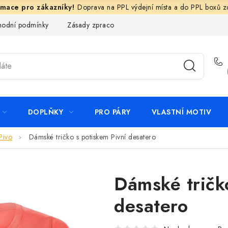
Doprava na PPL výdejní místa a do PPL boxů 
odní podmínky
Zásady zpracování ochrany osobních údajů
N
DOPLŇKY
PRO PÁRY
VLASTNÍ MOTIV
Pivo
Dámské tričko s potiskem Pivní desatero
Dámské tričk
desatero