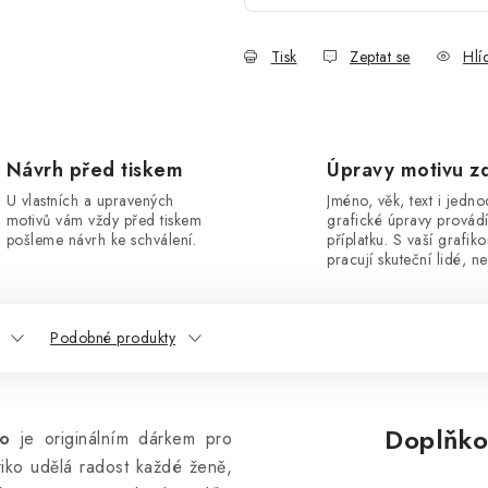
Tisk
Zeptat se
Hlí
Návrh před tiskem
Úpravy motivu z
U vlastních a upravených
Jméno, věk, text i jedn
motivů vám vždy před tiskem
grafické úpravy provád
pošleme návrh ke schválení.
příplatku. S vaší grafik
pracují skuteční lidé, ne
Podobné produkty
Doplňko
ro
je originálním dárkem pro
triko udělá radost každé ženě,