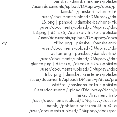
pánská, /damska-mikina-s-potiske
/user/documents/upload/DMupravy/docs/pro
dámská, /panske-bavlnene-trik
/user/documents/upload/DMupravy/do
LS.png | pánské, /damske-bavlnene-trik
/user/documents/upload/DMupravy/do
LS.png | dámské, /panske-v-tricko-s-potiske
/user/documents/upload/DMupravy/docs
ukty
tričko.png | pánské, /panske-trick
/user/documents/upload/DMupravy/do
action.png | pánské, /damske-trick
/user/documents/upload/DMupravy/do
glance.png | dámské, /damske-tilko-s-potiske
/user/documents/upload/DMupravy/do
tílko.png | dámské, /zastera-s-potiske
/user/documents/upload/DMupravy/docs/prod
zástěra, /bavlnena-taska-s-potiske
/user/documents/upload/DMupravy/docs/pr
taška, /bavlneny-bato
/user/documents/upload/DMupravy/docs/pr
batoh, /polstar-s-potiskem-40-x-40-c
/user/documents/upload/DMupravy/docs/prod