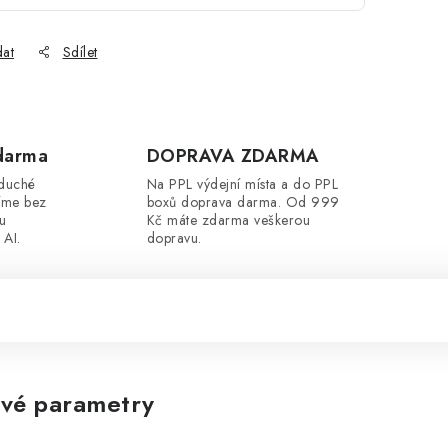
dat
Sdílet
darma
DOPRAVA ZDARMA
oduché
Na PPL výdejní místa a do PPL
íme bez
boxů doprava darma. Od 999
ou
Kč máte zdarma veškerou
 AI.
dopravu.
vé parametry