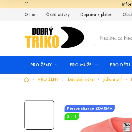
Přejít
na
O nás
Časté otázky
Doprava a platba
Obch
obsah
PRO ŽENY
PRO MUŽE
PRO DĚTI
Domů
PRO ŽENY
Dámská trička
Jídlo a pití
Personalizace ZDARMA
2 + 1