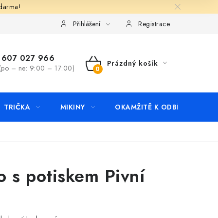
zdarma!
apište nám
Kontakty
Přihlášení
Registrace
607 027 966
Prázdný košík
(po – ne: 9:00 – 17:00)
NÁKUPNÍ
KOŠÍK
TRIČKA
MIKINY
OKAMŽITĚ K ODBĚRU
B
o s potiskem Pivní